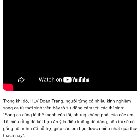
Trong khi đó, HLV Đoan Trang, người từng có nhiều kinh nghiệm
song ca từ thời sinh viên bày tỏ sự đồng cảm với các thí sinh:
“Song ca cũng là thế mạnh của tôi, nhưng không phải của các em.
Tôi hiểu rằng để kết hợp ăn ý là điều không dễ dàng, nên tôi sẽ cố
gắng hết mình để hỗ trợ, giúp các em học được nhiều nhất qua thử
thách này”.