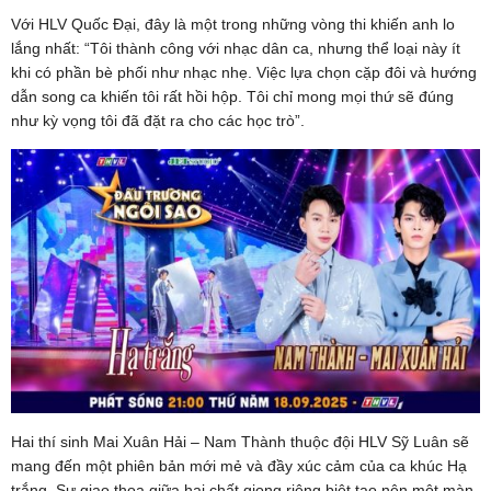
Với HLV Quốc Đại, đây là một trong những vòng thi khiến anh lo
lắng nhất: “Tôi thành công với nhạc dân ca, nhưng thể loại này ít
khi có phần bè phối như nhạc nhẹ. Việc lựa chọn cặp đôi và hướng
dẫn song ca khiến tôi rất hồi hộp. Tôi chỉ mong mọi thứ sẽ đúng
như kỳ vọng tôi đã đặt ra cho các học trò”.
Hai thí sinh Mai Xuân Hải – Nam Thành thuộc đội HLV Sỹ Luân sẽ
mang đến một phiên bản mới mẻ và đầy xúc cảm của ca khúc Hạ
trắng. Sự giao thoa giữa hai chất giọng riêng biệt tạo nên một màn