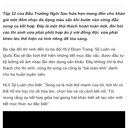
Tập 12 của Đấu Trường Ngôi Sao hứa hẹn mang đến cho khán
giả một đêm nhạc đa dạng màu sắc khi bước vào vòng đấu
song ca kết hợp. Đây là một thử thách hoàn toàn mới, đòi hỏi
các thí sinh vừa phải phối hợp ăn ý với đồng đội, vừa phải
khéo léo thể hiện cá tính riêng để tỏa sáng.
Ba cặp đôi thí sinh đến từ ba đội HLV Đoan Trang, Sỹ Luân và
Quốc Đại sẽ lần lượt thể hiện những tiết mục đặc sắc, được đầu tư
kỹ lưỡng về âm nhạc lẫn dàn dựng sân khấu. Đây không chỉ là thử
thách cho thí sinh, vòng thi song ca cũng là “bài toán khó” dành
cho ba huấn luyện viên.
HLV Sỹ Luân cho biết: “Song ca là một thế mạnh của tôi, bởi tôi có
thể hỗ trợ học trò về hòa âm, chọn bài và cả cách kết nối. Tôi
mong rằng sự kết hợp giữa hai giọng hát khác biệt sẽ tạo nên một
tiết mục thực sự đặc biệt”.