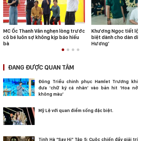
MC Ốc Thanh Vân nghẹn lòng trước
Khương Ngọc tiết lộ 
cô bé luôn sợ không kịp báo hiếu
biệt dành cho dàn diễ
bà
Hương’
ĐANG ĐƯỢC QUAN TÂM
Đông Triều chinh phục Hamlet Trương khi
đưa ‘chữ ký cá nhân’ vào bản hit ‘Hoa nở
không màu’
Mỹ Lệ với quan điểm sống đặc biệt.
Tinh Hà “Say Hi” Tập 5: Cuộc chiến đầy giải trí