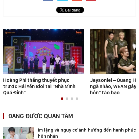
Hoàng Phi thắng thuyết phục
Jaysonlei – Quang H
trước Hải Yến Idol tại “Nhà Mình
ngã nhào, WEAN gây s
Quá Đỉnh”
hôn” táo bạo
ĐANG ĐƯỢC QUAN TÂM
Im lặng và nguy cơ ảnh hưởng đến hạnh phúc
hôn nhân