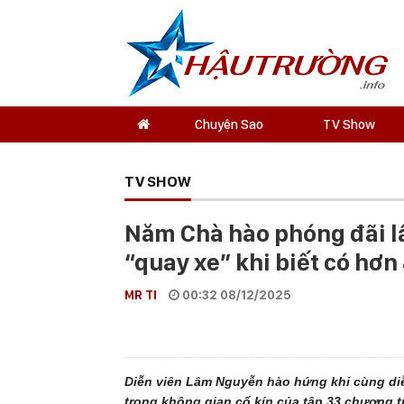
Chuyện Sao
TV Show
TV SHOW
Năm Chà hào phóng đãi 
“quay xe” khi biết có hơn
MR TI
00:32 08/12/2025
Diễn viên Lâm Nguyễn hào hứng khi cùng di
trong không gian cổ kín của tập 33 chương 