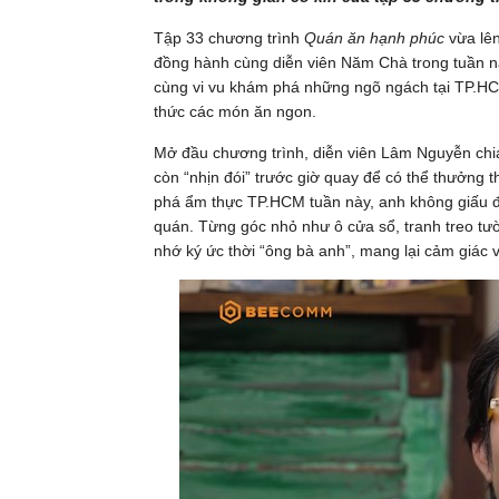
Tập 33 chương trình
Quán ăn hạnh phúc
vừa lên
đồng hành cùng diễn viên Năm Chà trong tuần này
cùng vi vu khám phá những ngõ ngách tại TP.H
thức các món ăn ngon.
Mở đầu chương trình, diễn viên Lâm Nguyễn chia
còn “nhịn đói” trước giờ quay để có thể thưởn
phá ẩm thực TP.HCM tuần này, anh không giấu đ
quán. Từng góc nhỏ như ô cửa sổ, tranh treo tư
nhớ ký ức thời “ông bà anh”, mang lại cảm giác 