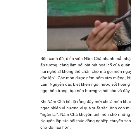
Bên cạnh đó, diễn viên Năm Chà nhanh mắt nhận 
ấn tượng, càng làm nổi bật nét hoài cổ của quá
hai nghệ sĩ không thể chần chừ mà gọi món ngay
độc lập”. Các món được nêm nếm vừa miệng, lớp
Lâm Nguyễn đặc biệt khen ngợi nước sốt hoàng 
ngọt bên trong, tạo nên hương vị hài hòa và đầy
Khi Năm Chà tiết lộ rằng đây mới chỉ là món kha
ngạc nhiên vì hương vị quá xuất sắc. Anh còn m
“ngăn lại”. Năm Chà khuyên anh nên chờ những 
Nguyễn lập tức hối thúc đồng nghiệp chuyển sa
chờ đợi lâu hơn.