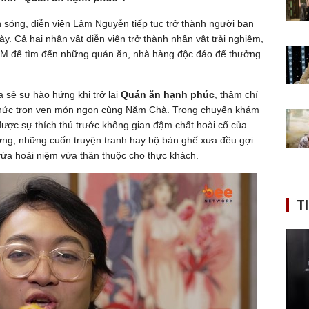
 sóng, diễn viên Lâm Nguyễn tiếp tục trở thành người bạn
. Cả hai nhân vật diễn viên trở thành nhân vật trải nghiệm,
CM để tìm đến những quán ăn, nhà hàng độc đáo để thưởng
 sẻ sự hào hứng khi trở lại
Quán ăn hạnh phúc
, thậm chí
g thức trọn vẹn món ngon cùng Năm Chà. Trong chuyến khám
ược sự thích thú trước không gian đậm chất hoài cổ của
ờng, những cuốn truyện tranh hay bộ bàn ghế xưa đều gợi
vừa hoài niệm vừa thân thuộc cho thực khách.
T