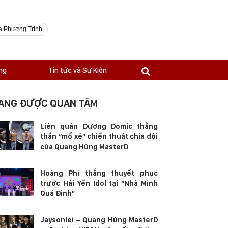
a Phương Trinh
ng
Tin tức và Sự Kiện
ANG ĐƯỢC QUAN TÂM
Liên quân Dương Domic thẳng
thắn “mổ xẻ” chiến thuật chia đội
của Quang Hùng MasterD
Hoàng Phi thắng thuyết phục
trước Hải Yến Idol tại “Nhà Mình
Quá Đỉnh”
Jaysonlei – Quang Hùng MasterD