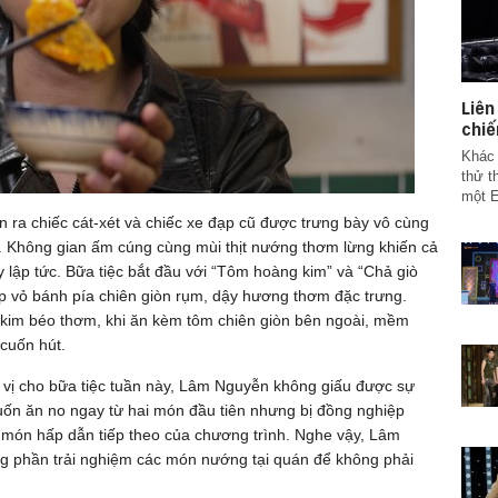
Liê
chiế
Khác 
thử t
một E
ra chiếc cát-xét và chiếc xe đạp cũ được trưng bày vô cùng
n. Không gian ấm cúng cùng mùi thịt nướng thơm lừng khiến cả
 lập tức. Bữa tiệc bắt đầu với “Tôm hoàng kim” và “Chả giò
 vỏ bánh pía chiên giòn rụm, dậy hương thơm đặc trưng.
kim béo thơm, khi ăn kèm tôm chiên giòn bên ngoài, mềm
 cuốn hút.
i vị cho bữa tiệc tuần này, Lâm Nguyễn không giấu được sự
uốn ăn no ngay từ hai món đầu tiên nhưng bị đồng nghiệp
món hấp dẫn tiếp theo của chương trình. Nghe vậy, Lâm
ng phần trải nghiệm các món nướng tại quán để không phải