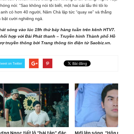
g nói: “Sao không nói tôi biết, một hai cái lẩu thì tôi lo
a anh có hơn 40 người, Năm Chà lập tức “quay xe” và thẳng
 bật cười nghiêng ngả.
át sóng vào lúc 19h thứ bảy hàng tuần trên kênh HTV7.
hối hợp với Đài Phát thanh – Truyền hình Thành phố Hồ
rợ truyền thông bởi Trang thông tin điện tử Saobiz.vn.
weet on Twitter
ơng Ngọc tiết lộ “bài tập” đặc
Mới lên sóng, “Hôn nhân t