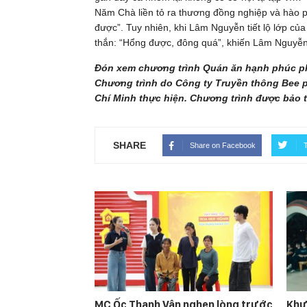
Năm Chà liền tỏ ra thương đồng nghiệp và hào phón
được”. Tuy nhiên, khi Lâm Nguyễn tiết lộ lớp củ
thắn: “Hổng được, đông quá”, khiến Lâm Nguyễn
Đón xem chương trình Quán ăn hạnh phúc ph
Chương trình do Công ty Truyền thông Bee p
Chí Minh thực hiện. Chương trình được bảo t
SHARE
Share on Facebook
T
MC Ốc Thanh Vân nghẹn lòng trước
Khư