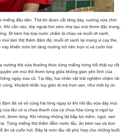
 miếng đầu tiên. Thịt bò được cắt tảng dày, nướng vừa chín
ên. Khi cắn vào, lớp ngoài hơi xém nhẹ tạo mùi thơm đặc trưng,
ớng. Đi kèm hai loại nước chấm là chao và muối ớt xanh,
mùi làm thịt thêm đậm đà; muối ớt xanh lại mang vị cay the,
 này khiến món bò tảng nướng trở nên trọn vị và cuốn hút
 nướng thịt vừa thưởng thức từng miếng nóng hổi thật sự rất
 quyện với mùi thịt thơm lừng giữa không gian yên tĩnh của
ng ngày xưa cũ. Tại đây, hai nhân vật trải nghiệm chậm rãi
ấm cúng, khoảnh khắc tuy giản dị mà trọn vẹn, như một ký ức
đậm đà và vô cùng hài lòng ngay từ khi nồi lẩu vừa dậy mùi.
ủa lẩu có vị chua thanh của cà chua hòa cùng vị ngọt tự
sánh, thơm lừng. Khi nhúng những lát bắp bò mềm, ngọt, xen
trịa. Từng miếng thịt thấm đẫm nước lẩu, ăn kèm rau và bún
dễ ăn và cuốn hút. Đây là món lẩu rất phù hợp cho những buổi