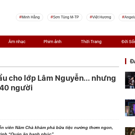
Minh Hằng
Sơn Tùng M-TP
Việt Hương
Angel
Âm nhạc
Phim ảnh
Thời Trang
Đời Số
Đ
lẩu cho lớp Lâm Nguyễn… nhưng
 40 người
ễn viên Năm Chà khám phá bữa tiệc nướng thơm ngon,
trình “Quán ăn hạnh phúc”.