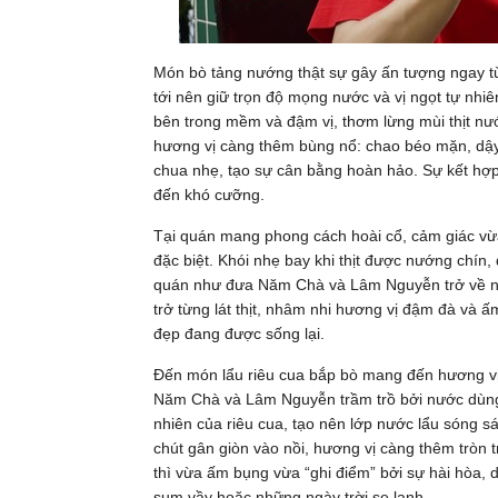
Món bò tảng nướng thật sự gây ấn tượng ngay từ
tới nên giữ trọn độ mọng nước và vị ngọt tự nhi
bên trong mềm và đậm vị, thơm lừng mùi thịt nư
hương vị càng thêm bùng nổ: chao béo mặn, dậy 
chua nhẹ, tạo sự cân bằng hoàn hảo. Sự kết hợp
đến khó cưỡng.
Tại quán mang phong cách hoài cổ, cảm giác vừa
đặc biệt. Khói nhẹ bay khi thịt được nướng chín,
quán như đưa Năm Chà và Lâm Nguyễn trở về nhữ
trở từng lát thịt, nhâm nhi hương vị đậm đà và 
đẹp đang được sống lại.
Đến món lẩu riêu cua bắp bò mang đến hương vị 
Năm Chà và Lâm Nguyễn trầm trồ bởi nước dùng c
nhiên của riêu cua, tạo nên lớp nước lẩu sóng 
chút gân giòn vào nồi, hương vị càng thêm tròn 
thì vừa ấm bụng vừa “ghi điểm” bởi sự hài hòa, 
sum vầy hoặc những ngày trời se lạnh.