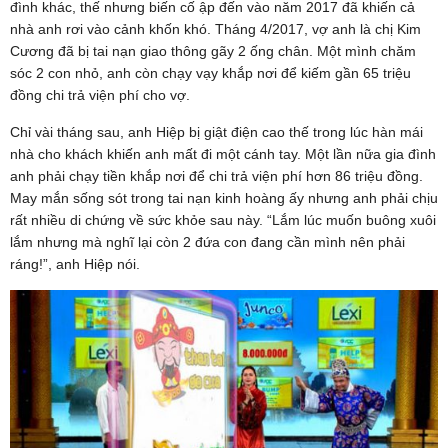
đình khác, thế nhưng biến cố ập đến vào năm 2017 đã khiến cả
nhà anh rơi vào cảnh khốn khó. Tháng 4/2017, vợ anh là chị Kim
Cương đã bị tai nạn giao thông gãy 2 ống chân. Một mình chăm
sóc 2 con nhỏ, anh còn chạy vạy khắp nơi để kiếm gần 65 triệu
đồng chi trả viện phí cho vợ.
Chỉ vài tháng sau, anh Hiệp bị giật điện cao thế trong lúc hàn mái
nhà cho khách khiến anh mất đi một cánh tay. Một lần nữa gia đình
anh phải chạy tiền khắp nơi để chi trả viện phí hơn 86 triệu đồng.
May mắn sống sót trong tai nạn kinh hoàng ấy nhưng anh phải chịu
rất nhiều di chứng về sức khỏe sau này. “Lắm lúc muốn buông xuôi
lắm nhưng mà nghĩ lại còn 2 đứa con đang cần mình nên phải
ráng!”, anh Hiệp nói.