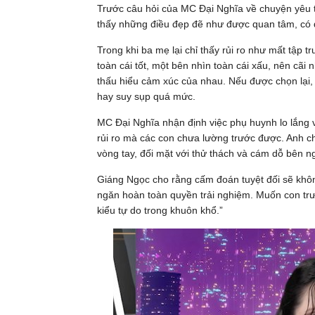
Trước câu hỏi của MC Đại Nghĩa về chuyện yêu tu
thấy những điều đẹp đẽ như được quan tâm, có độ
Trong khi ba mẹ lại chỉ thấy rủi ro như mất tập tr
toàn cái tốt, một bên nhìn toàn cái xấu, nên cãi 
thấu hiểu cảm xúc của nhau. Nếu được chọn lại,
hay suy sụp quá mức.
MC Đại Nghĩa nhận định việc phụ huynh lo lắng 
rủi ro mà các con chưa lường trước được. Anh ch
vòng tay, đối mặt với thử thách và cám dỗ bên n
Giáng Ngọc cho rằng cấm đoán tuyệt đối sẽ khôn
ngăn hoàn toàn quyền trải nghiệm. Muốn con trư
kiểu tự do trong khuôn khổ.”