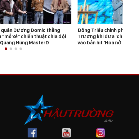
n quân Dương Domic thẳng
Đông Triều chinh phục Ha
 “mổ xẻ” chiến thuật chia đội
Trương khi đưa ‘chữ ký cá
 Quang Hùng MasterD
vào bản hit ‘Hoa nở không