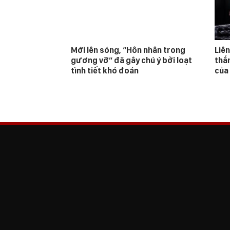
Mới lên sóng, “Hôn nhân trong
Liê
gương vỡ” đã gây chú ý bởi loạt
thắn
tình tiết khó đoán
của