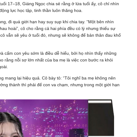
ổi 17–18, Giáng Ngọc chia sẻ rằng ở lứa tuổi ấy, cô chỉ nhìn
ng lực học tập, tinh thần luôn thăng hoa.
ung, đi quá giới hạn hay suy sụp khi chia tay. “Một bên nhìn
nhau hoài”, cô cho rằng cả hai phía đều có lý nhưng thiếu sự
 cô vẫn sẽ yêu ở tuổi đó, nhưng sẽ không để bản thân đau khổ
và cấm con yêu sớm là điều dễ hiểu, bởi họ nhìn thấy những
o rằng nỗi sợ lớn nhất của ba mẹ là việc con bước ra khỏi
goài.
g mang lại hiệu quả. Cô bày tỏ: “Tôi nghĩ ba mẹ không nên
ởng thành thì phải để con va chạm, nhưng trong một giới hạn