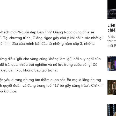
Liê
chiế
 khách mời “Người đẹp Bản lĩnh” Giáng Ngọc cùng chia sẻ
Khác 
 Tại chương trình, Giáng Ngọc gây chú ý khi hài hước nhớ lại
thử t
mối tình đầu của mình bắt đầu từ những năm cấp 3, nhớ lại
một E
ng điều “giờ cho vàng cũng không làm lại”, bởi suy nghĩ của
i đã trải qua nhiều trải nghiệm và nỗ lực trong cuộc sống. Dù
 kiểu cảm xúc không bao giờ trở lại.
uyện yêu đương nhưng âm thầm quan sát. Ba mẹ lo lắng nhưng
nh quyết đoán và đang trong tuổi “17 bẻ gãy sừng trâu”. Chỉ khi
p kịp thời.