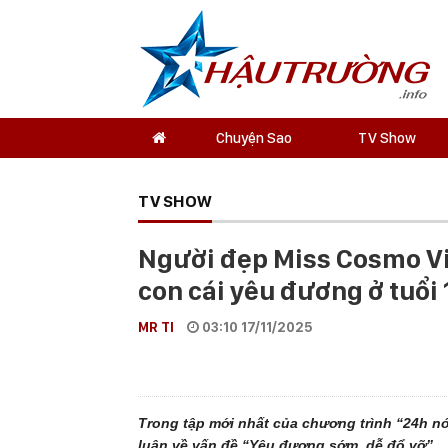
Chuyện Sao
TV Show
TV SHOW
Người đẹp Miss Cosmo V
con cái yêu đương ở tuổi 
MR TI
03:10 17/11/2025
Trong tập mới nhất của chương trình “24h n
luận về vấn đề “Yêu đương sớm, dễ đổ vỡ”.