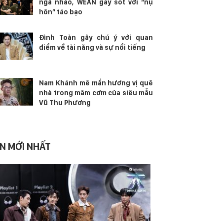
ngã nhào, WEAN gây sốt với “nụ
hôn” táo bạo
Đình Toàn gây chú ý với quan
điểm về tài năng và sự nổi tiếng
Nam Khánh mê mẩn hương vị quê
nhà trong mâm cơm của siêu mẫu
Vũ Thu Phương
IN MỚI NHẤT