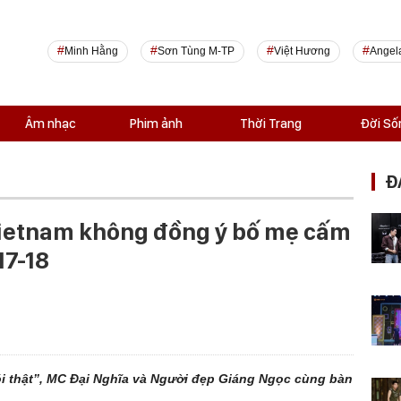
Minh Hằng
Sơn Tùng M-TP
Việt Hương
Angel
Âm nhạc
Phim ảnh
Thời Trang
Đời Số
Đ
ietnam không đồng ý bố mẹ cấm
17-18
ói thật”, MC Đại Nghĩa và Người đẹp Giáng Ngọc cùng bàn