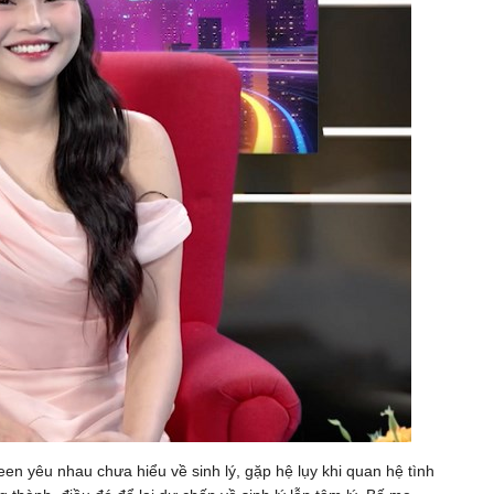
n yêu nhau chưa hiểu về sinh lý, gặp hệ lụy khi quan hệ tình