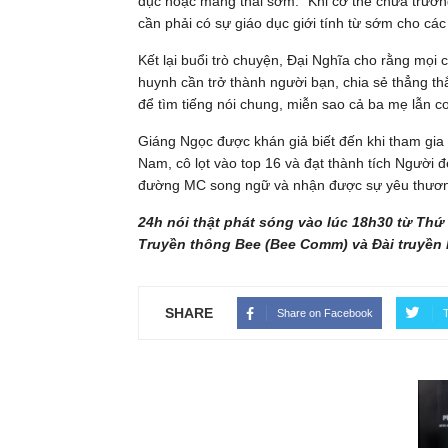
dục hoặc mang thai sớm: “Khi cơ thể chưa trưởng 
cần phải có sự giáo dục giới tính từ sớm cho c
Kết lại buổi trò chuyện, Đại Nghĩa cho rằng mọi
huynh cần trở thành người bạn, chia sẻ thẳng th
để tìm tiếng nói chung, miễn sao cả ba mẹ lẫn c
Giáng Ngọc được khán giả biết đến khi tham gi
Nam, cô lọt vào top 16 và đạt thành tích Người đ
đường MC song ngữ và nhận được sự yêu thươn
24h nói thật phát sóng vào lúc 18h30 từ Thứ
Truyền thông Bee (Bee Comm) và Đài truyền 
SHARE
Share on Facebook
T