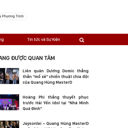
a Phương Trinh
ng
Tin tức và Sự Kiện
ANG ĐƯỢC QUAN TÂM
Liên quân Dương Domic thẳng
thắn “mổ xẻ” chiến thuật chia đội
của Quang Hùng MasterD
Hoàng Phi thắng thuyết phục
trước Hải Yến Idol tại “Nhà Mình
Quá Đỉnh”
Jaysonlei – Quang Hùng MasterD