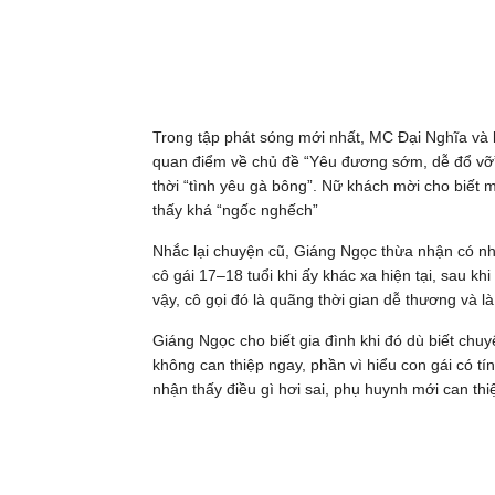
Trong tập phát sóng mới nhất, MC Đại Nghĩa và
quan điểm về chủ đề “Yêu đương sớm, dễ đổ vỡ”.
thời “tình yêu gà bông”. Nữ khách mời cho biết 
thấy khá “ngốc nghếch”
Nhắc lại chuyện cũ, Giáng Ngọc thừa nhận có nhữ
cô gái 17–18 tuổi khi ấy khác xa hiện tại, sau kh
vậy, cô gọi đó là quãng thời gian dễ thương và là
Giáng Ngọc cho biết gia đình khi đó dù biết ch
không can thiệp ngay, phần vì hiểu con gái có tí
nhận thấy điều gì hơi sai, phụ huynh mới can thiệ