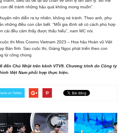
thành, điều đó để lại dư chấn về sinh lý lẫn tâm lý. Bố mẹ
ác con để tránh những hậu quả không mong muốn”.
 chuyện nên diễn ra tự nhiên, không né tránh. Theo anh, phụ
ắn những điều con cần biết. “Mỗi gia đình sẽ có cách phù hợp
on cái đều cảm thấy được thấu hiểu”, nam MC nói.
a cuộc thi Miss Cosmo Vietnam 2023 – Hoa hậu Hoàn vũ Việt
ẹp Bản lĩnh. Sau cuộc thi, Giáng Ngọc phát triển theo con
g từ công chúng.
 6 đến Chủ Nhật trên kênh VTV9. Chương trình do Công ty
hình Việt Nam phối hợp thực hiện.
weet on Twitter