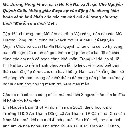
MC Dương Hồng Phúc, ca sĩ Hồ Phi Nal và Á hậu Chế Nguyễn
Quỳnh Châu không giấu được sự xúc động khi chứng kiến
hoàn cảnh khó khăn của các em nhỏ mồ côi trong chương
trình “Mái ấm gia đình Việt”.
Tập 161 chương trình Mái ấm gia đình Việt có sự dẫn dắt của MC
Dương Hồng Phúc, cùng hai khách mời là Á hậu Chế Nguyễn
Quỳnh Châu và ca sĩ Hồ Phi Nal. Quỳnh Châu chia sẻ, cô hy vọng
sự xuất hiện của mình sẽ góp thêm một phần sức lực để sẻ chia
cùng các em nhỏ có hoàn cảnh khó khăn. Trong khi đó, ca sĩ Hồ
Phi Nal bày tỏ niềm hạnh phúc xen lẫn lo lắng, vì không biết bản
thân có thể giúp được các em hay không. Nam ca sĩ khẳng định sẽ
cố gắng hết mình trong các thử thách để mang đến phần thưởng ý
nghĩa dành cho những mảnh đời kém may mắn.
Cậu bé mồ côi cha cùng nỗi lo mất mát khi 3 người thân còn lại đều
bị bệnh tim bẩm sinh
Em Nguyễn Lâm Nhựt Minh, sinh năm 2013, đang học lớp 6
Trường THCS An Thạnh Đông, xã An Thạnh, TP Cần Thơ. Cha của
Nhựt Minh mất khi em mới 4 tháng tuổi. Sau biến cố, mẹ đưa hai
anh em về nhà ngoại sinh sống rồi lên TPHCM làm việc. Từ nhỏ,