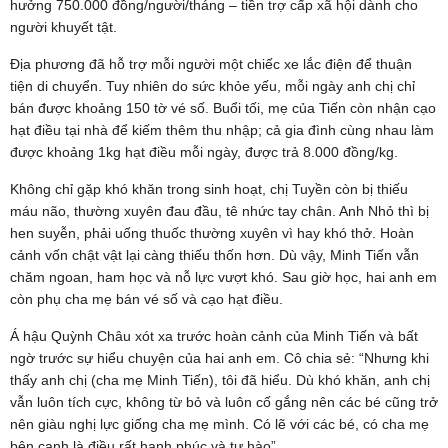
hưởng 750.000 đồng/người/tháng – tiền trợ cấp xã hội dành cho
người khuyết tật.
Địa phương đã hỗ trợ mỗi người một chiếc xe lắc điện để thuận
tiện di chuyển. Tuy nhiên do sức khỏe yếu, mỗi ngày anh chị chỉ
bán được khoảng 150 tờ vé số. Buổi tối, mẹ của Tiến còn nhận cạo
hạt điều tại nhà để kiếm thêm thu nhập; cả gia đình cùng nhau làm
được khoảng 1kg hạt điều mỗi ngày, được trả 8.000 đồng/kg.
Không chỉ gặp khó khăn trong sinh hoạt, chị Tuyền còn bị thiếu
máu não, thường xuyên đau đầu, tê nhức tay chân. Anh Nhỏ thì bị
hen suyễn, phải uống thuốc thường xuyên vì hay khó thở. Hoàn
cảnh vốn chật vật lại càng thiếu thốn hơn. Dù vậy, Minh Tiến vẫn
chăm ngoan, ham học và nỗ lực vượt khó. Sau giờ học, hai anh em
còn phụ cha mẹ bán vé số và cạo hạt điều.
Á hậu Quỳnh Châu xót xa trước hoàn cảnh của Minh Tiến và bất
ngờ trước sự hiểu chuyện của hai anh em. Cô chia sẻ: “Nhưng khi
thấy anh chị (cha mẹ Minh Tiến), tôi đã hiểu. Dù khó khăn, anh chị
vẫn luôn tích cực, không từ bỏ và luôn cố gắng nên các bé cũng trở
nên giàu nghị lực giống cha mẹ mình. Có lẽ với các bé, có cha mẹ
bên cạnh là điều rất hạnh phúc và tự hào”.