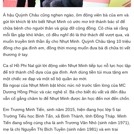
Á hậu Quỳnh Châu cũng nghẹn ngào, ôm động viên bà của em và
gửi lời khích lệ khi biết Nhựt Minh có ước mơ trở thành bác sĩ để
chữa bệnh cho người thân và giúp đỡ cộng đồng. Cô chia sẻ rằng
mỗi lần gặp khó khăn, cô đều nghĩ đó là thử thách để vượt qua, và
muốn truyền tinh thần ấy cho Nhựt Minh. Quỳnh Châu tặng 10 triệu
đồng cho gia đình em, đồng thời mong muốn đưa bà đi chữa trị vết
thương ở tay.
Ca sĩ Hồ Phi Nal gửi lời động viên Nhựt Minh tiếp tục nỗ lực học tập
để trở thành chỗ dựa của gia đình. Anh dùng tiền túi mua tặng em
một chiếc xe đạp và một số bộ quần áo mới.
Bà ngoại của Nhựt Minh bật khóc nức nở trước tấm lòng của MC
Dương Hồng Phúc và các nghệ sĩ. Bà cho biết dù vất vả đến đâu
vẫn cố gắng chăm lo để Nhựt Minh được ăn học đến nơi đến chốn.
Em Trương Minh Tiến, sinh năm 2015, hiện đang học lớp 5 tại
Trường Tiểu học Bình Tấn, xã Bình Thành, tỉnh Đồng Tháp. Minh
Tiến đang sống cùng cha là anh Trương Văn Nhỏ (sinh năm 1971),
mẹ là chị Nguyễn Thị Bích Tuyền (sinh năm 1981) và em trai