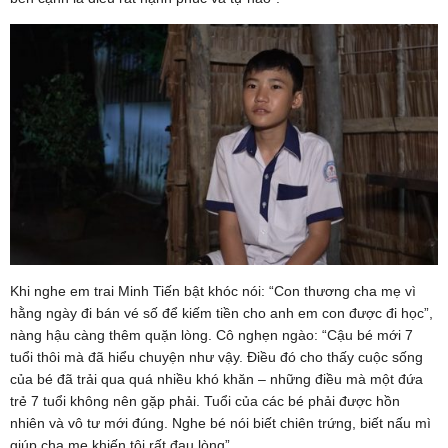
Khi nghe em trai Minh Tiến bật khóc nói: “Con thương cha mẹ vì
hằng ngày đi bán vé số để kiếm tiền cho anh em con được đi học”,
nàng hậu càng thêm quặn lòng. Cô nghẹn ngào: “Cậu bé mới 7
tuổi thôi mà đã hiểu chuyện như vậy. Điều đó cho thấy cuộc sống
của bé đã trải qua quá nhiều khó khăn – những điều mà một đứa
trẻ 7 tuổi không nên gặp phải. Tuổi của các bé phải được hồn
nhiên và vô tư mới đúng. Nghe bé nói biết chiên trứng, biết nấu mì
giúp cha mẹ khiến tôi rất đau lòng”.