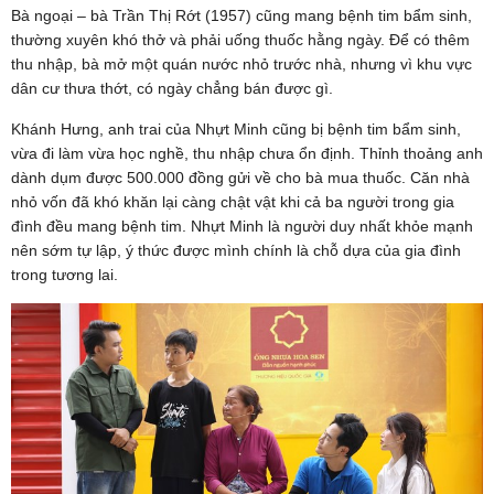
Bà ngoại – bà Trần Thị Rớt (1957) cũng mang bệnh tim bẩm sinh,
thường xuyên khó thở và phải uống thuốc hằng ngày. Để có thêm
thu nhập, bà mở một quán nước nhỏ trước nhà, nhưng vì khu vực
dân cư thưa thớt, có ngày chẳng bán được gì.
Khánh Hưng, anh trai của Nhựt Minh cũng bị bệnh tim bẩm sinh,
vừa đi làm vừa học nghề, thu nhập chưa ổn định. Thỉnh thoảng anh
dành dụm được 500.000 đồng gửi về cho bà mua thuốc. Căn nhà
nhỏ vốn đã khó khăn lại càng chật vật khi cả ba người trong gia
đình đều mang bệnh tim. Nhựt Minh là người duy nhất khỏe mạnh
nên sớm tự lập, ý thức được mình chính là chỗ dựa của gia đình
trong tương lai.