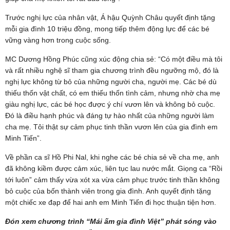
Trước nghị lực của nhân vật, Á hậu Quỳnh Châu quyết định tặng
mỗi gia đình 10 triệu đồng, mong tiếp thêm động lực để các bé
vững vàng hơn trong cuộc sống.
MC Dương Hồng Phúc cũng xúc động chia sẻ: “Có một điều mà tôi
và rất nhiều nghệ sĩ tham gia chương trình đều ngưỡng mộ, đó là
nghị lực không từ bỏ của những người cha, người mẹ. Các bé dù
thiếu thốn vật chất, có em thiếu thốn tình cảm, nhưng nhờ cha mẹ
giàu nghị lực, các bé học được ý chí vươn lên và không bỏ cuộc.
Đó là điều hạnh phúc và đáng tự hào nhất của những người làm
cha mẹ. Tôi thật sự cảm phục tinh thần vươn lên của gia đình em
Minh Tiến”.
Về phần ca sĩ Hồ Phi Nal, khi nghe các bé chia sẻ về cha mẹ, anh
đã không kiềm được cảm xúc, liên tục lau nước mắt. Giọng ca “Rồi
tới luôn” cảm thấy vừa xót xa vừa cảm phục trước tinh thần không
bỏ cuộc của bốn thành viên trong gia đình. Anh quyết định tặng
một chiếc xe đạp để hai anh em Minh Tiến đi học thuận tiện hơn.
Đón xem chương trình “Mái ấm gia đình Việt” phát sóng vào