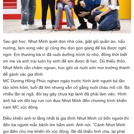
Sau giờ học, Nhựt Minh quét dọn nhà cửa, giặt giũ quần áo, nấu
nướng, làm xong việc gì cũng thu dọn gọn gàng để bà được nghỉ
ngơi. Em thương bà vì đã nuôi dưỡng mình từ nhỏ, đồng thời biết
ơn mẹ và anh trai luôn hy sinh để em được đi học. Dù thiếu thốn,
Nhựt Minh vẫn chăm ngoan, học giỏi và nuôi ước mơ trưởng thành
để gánh vác gia đình.
MC Dương Hồng Phúc nghẹn ngào trước hình ảnh người bà tần
tảo sớm hôm, tuổi đã lớn nhưng vẫn cố gắng nuôi cháu mồ côi. Bà
nhiều lần té ngã, đôi tay gãy chưa kịp lành đã phải làm việc. Hình
ảnh bà với đôi tay run run đưa Nhựt Minh đến chương trình khiến
nam MC xúc động.
Điều khiến anh lo lắng nhất là gia đình Nhựt Minh có bốn người thì
đến ba người mắc bệnh tim bẩm sinh. Anh nói: “Cảnh Nhựt Minh
gọi điện cho mẹ khiến tôi xúc động. Bé đã thiếu tình cha, lại phải