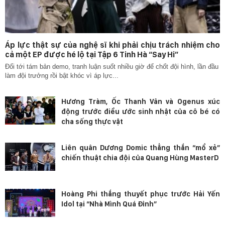
Áp lực thật sự của nghệ sĩ khi phải chịu trách nhiệm cho
cả một EP được hé lộ tại Tập 6 Tinh Hà “Say Hi”
Đổi tới tám bản demo, tranh luận suốt nhiều giờ để chốt đội hình, lần đầu
làm đội trưởng rồi bật khóc vì áp lực...
Hương Tràm, Ốc Thanh Vân và Ogenus xúc
động trước điều ước sinh nhật của cô bé có
cha sống thực vật
Liên quân Dương Domic thẳng thắn “mổ xẻ”
chiến thuật chia đội của Quang Hùng MasterD
Hoàng Phi thắng thuyết phục trước Hải Yến
Idol tại “Nhà Mình Quá Đỉnh”