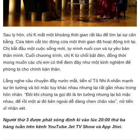
Sau ly hôn, chị K mất một khoảng thời gian rất lâu để tìm lại sự cân
bằng. Cửa tiệm cắt tóc đóng cửa một thời gian đã hoạt động trở lại.
Chị bắt đầu một cuộc sống mới, tự mình nuôi con và tự yêu bản
thân mình. Cuối chương trình, chị K từ chối bật đèn, đồng thời
mong muốn các chị em có thể đem đây như một kinh nghiệm để
phòng bị cho chính bản thân.
Lắng nghe câu chuyện đầy nước mắt, tiến sĩ Tô Nhi A nhấn mạnh
sự tin tưởng và bỏ mặc tuy khác nhau nhưng lại rất gần nhau trong
hôn nhân. “Đôi khi chúng ta gọi đó là tin tưởng nhưng lại bỏ mặc
nhau, để rồi một ai đó bên ngoài dễ dàng chen chân vào”, nữ tiến
sĩ nhận xét.
Người thứ 3 được phát sóng định kì vào lúc 20:00 thứ ba
hàng tuần trên kênh YouTube Jet TV Show và App Jtivi.