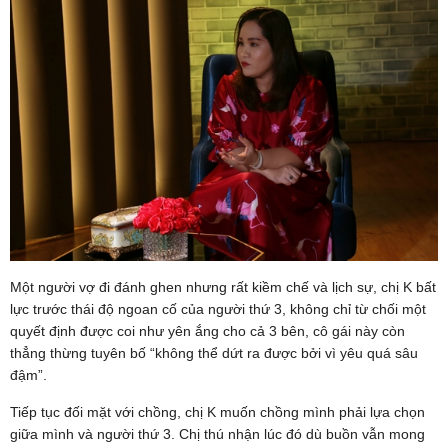
Một người vợ đi đánh ghen nhưng rất kiềm chế và lịch sự, chị K bất
lực trước thái độ ngoan cố của người thứ 3, không chỉ từ chối một
quyết định được coi như yên ắng cho cả 3 bên, cô gái này còn
thẳng thừng tuyên bố “không thể dứt ra được bởi vì yêu quá sâu
đậm”.
Tiếp tục đối mặt với chồng, chị K muốn chồng mình phải lựa chọn
giữa mình và người thứ 3. Chị thú nhận lúc đó dù buồn vẫn mong