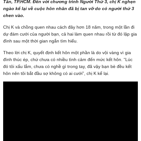
Tân, TP.HCM. Đến với chương trình Người Thứ 3, chị K nghẹn
ngào kể lại về cuộc hôn nhân đã bị tan vỡ do có người thứ 3
chen vào.
Chị K và chồng quen nhau cách đây hơn 18 năm, trong một lần đi
dự đám cưới của người bạn, cả hai làm quen nhau rồi từ đó lập gia
đình sau một thời gian ngắn tìm hiểu.
Theo lời chị K, quyết định kết hôn một phần là do vội vàng vì gia
đình thúc ép, chứ chưa có nhiều tình cảm đến mức kết hôn. “Lúc
đó tôi xấu lắm, chưa có nghề gì trong tay, đã vậy bạn bè đều kết
hôn nên tôi bắt đầu sợ không có ai cưới”, chị K kể lại.