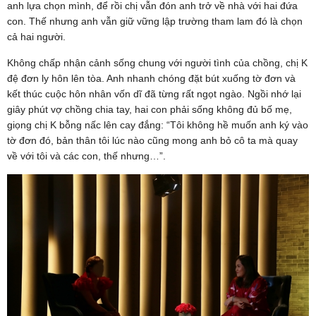
anh lựa chọn mình, để rồi chị vẫn đón anh trở về nhà với hai đứa
con. Thế nhưng anh vẫn giữ vững lập trường tham lam đó là chọn
cả hai người.
Không chấp nhận cảnh sống chung với người tình của chồng, chị K
đệ đơn ly hôn lên tòa. Anh nhanh chóng đặt bút xuống tờ đơn và
kết thúc cuộc hôn nhân vốn dĩ đã từng rất ngọt ngào. Ngồi nhớ lại
giây phút vợ chồng chia tay, hai con phải sống không đủ bố mẹ,
giọng chị K bỗng nấc lên cay đắng: “Tôi không hề muốn anh ký vào
tờ đơn đó, bản thân tôi lúc nào cũng mong anh bỏ cô ta mà quay
về với tôi và các con, thế nhưng…”.