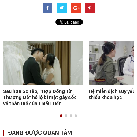
Sau hơn 50 tập, “Hợp Đồng Từ
Hệ miễn dịch suy yếu 
Thượng Đế” hé lộ bí mật gây sốc
thiếu khoa học
về thân thế của Thiều Tiến
ĐANG ĐƯỢC QUAN TÂM