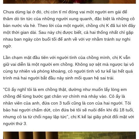
Chưa dừng lại ở đó, chị còn tỉ mỉ đóng vai một người em gái để
thăm dò tin tức của những người xung quanh, đặc biệt là những cô
bán nước vỉa hè. Theo lời của một người, chồng chị K đã lui tới đây
một thời gian dài. Sau này chị được biết, cả hai thống nhất chỉ gặp
nhau ban ngày còn buổi tối để anh về với vợ nhằm tránh sự nghi
ngờ.
Lần chạm mặt đầu tiên với người tình của chồng mình, chị K vẫn
giữ vai diễn là một người em chồng. Không sợ sệt mà ngược lại vô
cùng tự nhiên và phóng khoáng, cô người tình vô tư kể lại hết quá
trình mà hai người bắt đầu nảy sinh mối quan hệ sai trái.
“Cô ấy nghĩ tôi là em chồng thật, dường như muốn lấy lòng em
chồng để từng bước gạt chân vợ chính mà nhảy vào. Cô ấy là
nhân viên của anh, đứa con 3 tuổi cũng là con của hai người. Tôi
bảo hai người chấm dứt, còn đứa bé tôi sẽ nuôi đến khi đủ 18 tuổi,
nhưng cô ta từ chối ngay lập tức”, chị K kể lại giây phút đối mặt với
người thứ 3.