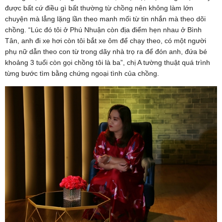
được bất cứ điều gì bất thường từ chồng nên không làm lớn
chuyện mà lẳng lặng lần theo manh mối từ tin nhắn mà theo dõi
chồng. “Lúc đó tôi ở Phú Nhuận còn địa điểm hẹn nhau ở Bình
Tân, anh đi xe hơi còn tôi bắt xe ôm để chạy theo, có một người
phụ nữ dẫn theo con từ trong dãy nhà trọ ra để đón anh, đứa bé
khoảng 3 tuổi còn gọi chồng tôi là ba”, chị A tường thuật quá trình
từng bước tìm bằng chứng ngoại tình của chồng.