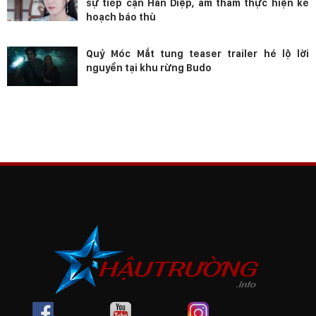
sự tiếp cận Hàn Diệp, âm thầm thực hiện kế
hoạch báo thù
Quỷ Móc Mắt tung teaser trailer hé lộ lời
nguyền tại khu rừng Budo