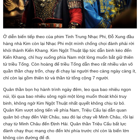
Ở diễn biến tiếp theo của phim Tinh Trung Nhạc Phi, Đỗ Xung đầu
hàng nhà Kim còn lại Nhạc Phi một mình chống chọi đành phải rời
khỏi thành Kiến Khang. Kim Ngột Thuật lập tức dẫn binh kéo đến
Kiến Khang, chỉ huy xuống phía Nam một lòng muốn bắt giữ thiên
tử triều Tống. Còn hoàng đế triều Tống dẫn theo rất nhiều văn võ
quần thần chạy trốn, chạy đi chạy lại người theo càng ngày càng ít,
chỉ còn lại gồm thiên tử và thần tử tổng cộng 7 người.
Quân thần bọn họ hành trình ngày đêm, leo qua bao nhiêu ngọn
núi, lội qua bao nhiêu sông ngòi một lòng muốn thoát khỏi truy
binh, không ngờ Kim Ngột Thuật nhất quyết không chịu từ bỏ.
Quân Kim vượt sông tiến về phía Nam, Triệu Cấu lại dẫn quan
quân bỏ chạy đến Việt Châu, sau đó lại chạy về Minh Châu, rồi lại
chạy từ Minh Châu đến Định Hải. Quân thần Triệu Cấu bất lực
đành chạy thục mạng cho đến khi phía trước chỉ còn là biển lớn
không còn đường để đi.