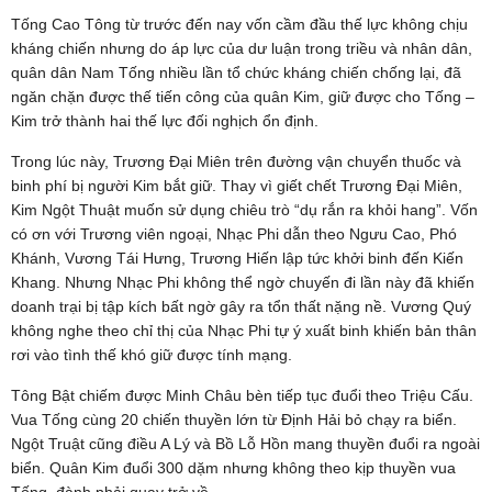
Tống Cao Tông từ trước đến nay vốn cầm đầu thế lực không chịu
kháng chiến nhưng do áp lực của dư luận trong triều và nhân dân,
quân dân Nam Tống nhiều lần tổ chức kháng chiến chống lại, đã
ngăn chặn được thế tiến công của quân Kim, giữ được cho Tống –
Kim trở thành hai thế lực đối nghịch ổn định.
Trong lúc này, Trương Đại Miên trên đường vận chuyển thuốc và
binh phí bị người Kim bắt giữ. Thay vì giết chết Trương Đại Miên,
Kim Ngột Thuật muốn sử dụng chiêu trò “dụ rắn ra khỏi hang”. Vốn
có ơn với Trương viên ngoại, Nhạc Phi dẫn theo Ngưu Cao, Phó
Khánh, Vương Tái Hưng, Trương Hiến lập tức khởi binh đến Kiến
Khang. Nhưng Nhạc Phi không thể ngờ chuyến đi lần này đã khiến
doanh trại bị tập kích bất ngờ gây ra tổn thất nặng nề. Vương Quý
không nghe theo chỉ thị của Nhạc Phi tự ý xuất binh khiến bản thân
rơi vào tình thế khó giữ được tính mạng.
Tông Bật chiếm được Minh Châu bèn tiếp tục đuổi theo Triệu Cấu.
Vua Tống cùng 20 chiến thuyền lớn từ Định Hải bỏ chạy ra biển.
Ngột Truật cũng điều A Lý và Bồ Lỗ Hồn mang thuyền đuổi ra ngoài
biển. Quân Kim đuổi 300 dặm nhưng không theo kịp thuyền vua
Tống, đành phải quay trở về.