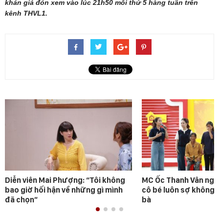
khán giả đón xem vào lúc 21h50 mỗi thứ 5 hàng tuần trên
kênh THVL1.
Diễn viên Mai Phượng: “Tôi không
MC Ốc Thanh Vân ngh
bao giờ hối hận về những gì mình
cô bé luôn sợ không 
đã chọn”
bà