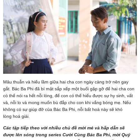
Mâu thuẫn và hiểu lầm giữa hai cha con ngày càng trở nên gay
gắt. Bác Ba Phi đã bí mật sắp xếp một buổi gặp gỡ để hai cha con
có thể nói ra hết nỗi lòng, để con có thể hiểu được sự hy sinh, vất
vả, nỗi lo và mong muốn bù đắp cho con khi vắng bóng mẹ. Nếu
không có sự giúp đỡ của Bác Ba Phi, nỗi bất hoà này sẽ khó
lòng hoá giải.
Các tập tiếp theo với nhiều chủ đề mới mẻ và hấp dẫn sẽ
được lên sóng trong series Cười Cùng Bác Ba Phi, mời Quý