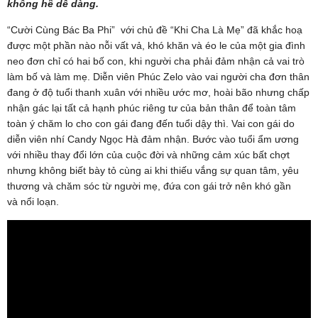
không hề dễ dàng.
“Cười Cùng Bác Ba Phi” với chủ đề “Khi Cha Là Mẹ” đã khắc hoạ
được một phần nào nỗi vất vả, khó khăn và éo le của một gia đình
neo đơn chỉ có hai bố con, khi người cha phải đảm nhận cả vai trò
làm bố và làm mẹ. Diễn viên Phúc Zelo vào vai người cha đơn thân
đang ở độ tuổi thanh xuân với nhiều ước mơ, hoài bão nhưng chấp
nhận gác lại tất cả hạnh phúc riêng tư của bản thân để toàn tâm
toàn ý chăm lo cho con gái đang đến tuổi dậy thì. Vai con gái do
diễn viên nhí Candy Ngọc Hà đảm nhận. Bước vào tuổi ẩm ương
với nhiều thay đổi lớn của cuộc đời và những cảm xúc bất chợt
nhưng không biết bày tỏ cùng ai khi thiếu vắng sự quan tâm, yêu
thương và chăm sóc từ người mẹ, đứa con gái trở nên khó gần
và nổi loạn.