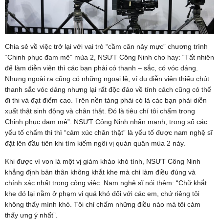
Chia sẻ về việc trở lại với vai trò “cầm cân nảy mực” chương trình
“Chinh phục đam mê” mùa 2, NSƯT Công Ninh cho hay: “Tất nhiên
để làm diễn viên thì các bạn phải có thanh – sắc, có vóc dáng.
Nhưng ngoài ra cũng có những ngoại lệ, ví dụ diễn viên thiếu chút
thanh sắc vóc dáng nhưng lại rất độc đáo về tính cách cũng có thể
đi thi và đạt điểm cao. Trên nền tảng phải có là các bạn phải diễn
xuất thật sinh động và chân thật. Đó là tiêu chí tôi chấm trong
Chinh phục đam mê”. NSƯT Công Ninh nhấn mạnh, trong số các
yếu tố chấm thi thì “cảm xúc chân thật” là yếu tố được nam nghệ sĩ
đặt lên đầu tiên khi tìm kiếm ngôi vị quán quân mùa 2 này.
Khi được ví von là một vị giám khảo khó tính, NSƯT Công Ninh
khẳng định bản thân không khắt khe mà chỉ làm điều đúng và
chính xác nhất trong công việc. Nam nghệ sĩ nói thêm: “Chữ khắt
khe đó lại nằm ở phạm vi quá khó đối với các em, chứ riêng tôi
không thấy mình khó. Tôi chỉ chấm những điều nào mà tôi cảm
thấy ưng ý nhất”.