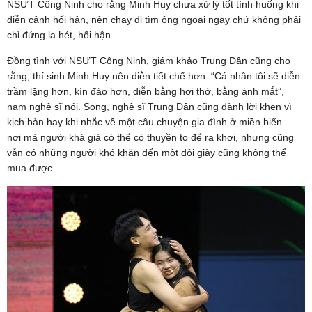
NSƯT Công Ninh cho rằng Minh Huy chưa xử lý tốt tình huống khi
diễn cảnh hối hận, nên chạy đi tìm ông ngoại ngay chứ không phải
chỉ đứng la hét, hối hận.
Đồng tình với NSƯT Công Ninh, giám khảo Trung Dân cũng cho
rằng, thí sinh Minh Huy nên diễn tiết chế hơn. “Cá nhân tôi sẽ diễn
trầm lặng hơn, kín đáo hơn, diễn bằng hơi thở, bằng ánh mắt”,
nam nghệ sĩ nói. Song, nghệ sĩ Trung Dân cũng dành lời khen vì
kịch bản hay khi nhắc về một câu chuyện gia đình ở miền biển –
nơi mà người khá giả có thể có thuyền to để ra khơi, nhưng cũng
vẫn có những người khó khăn đến một đôi giày cũng không thể
mua được.