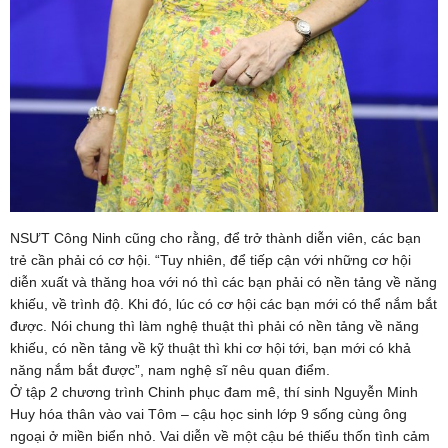
NSƯT Công Ninh cũng cho rằng, để trở thành diễn viên, các bạn
trẻ cần phải có cơ hội. “Tuy nhiên, để tiếp cận với những cơ hội
diễn xuất và thăng hoa với nó thì các bạn phải có nền tảng về năng
khiếu, về trình độ. Khi đó, lúc có cơ hội các bạn mới có thể nắm bắt
được. Nói chung thì làm nghệ thuật thì phải có nền tảng về năng
khiếu, có nền tảng về kỹ thuật thì khi cơ hội tới, bạn mới có khả
năng nắm bắt được”, nam nghệ sĩ nêu quan điểm.
Ở tập 2 chương trình Chinh phục đam mê, thí sinh Nguyễn Minh
Huy hóa thân vào vai Tôm – cậu học sinh lớp 9 sống cùng ông
ngoại ở miền biển nhỏ. Vai diễn về một cậu bé thiếu thốn tình cảm