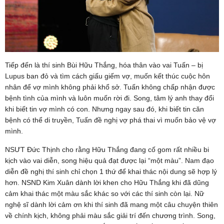
Tiếp đến là thí sinh Bùi Hữu Thắng, hóa thân vào vai Tuấn – bị
Lupus ban đỏ và tìm cách giấu giếm vợ, muốn kết thúc cuộc hôn
nhân để vợ mình không phải khổ sở. Tuấn không chấp nhận được
bệnh tình của mình và luôn muốn rời đi. Song, tâm lý anh thay đổi
khi biết tin vợ mình có con. Nhưng ngay sau đó, khi biết tin căn
bệnh có thể di truyền, Tuấn đề nghị vợ phá thai vì muốn bảo vệ vợ
mình.
NSƯT Đức Thịnh cho rằng Hữu Thắng đang cố gom rất nhiều bi
kịch vào vai diễn, song hiệu quả đạt được lại “một màu”. Nam đạo
diễn đề nghị thí sinh chỉ chọn 1 thứ để khai thác nội dung sẽ hợp lý
hơn. NSND Kim Xuân dành lời khen cho Hữu Thắng khi đã dũng
cảm khai thác một màu sắc khác so với các thí sinh còn lại. Nữ
nghệ sĩ dành lời cảm ơn khi thí sinh đã mang một câu chuyện thiên
về chính kịch, không phải màu sắc giải trí đến chương trình. Song,