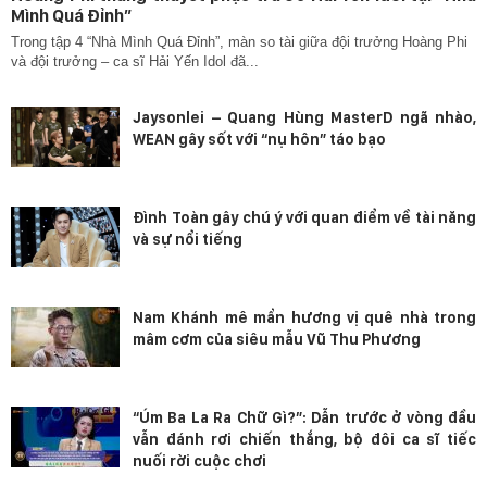
Mình Quá Đỉnh”
Trong tập 4 “Nhà Mình Quá Đỉnh”, màn so tài giữa đội trưởng Hoàng Phi
và đội trưởng – ca sĩ Hải Yến Idol đã...
Jaysonlei – Quang Hùng MasterD ngã nhào,
WEAN gây sốt với “nụ hôn” táo bạo
Đình Toàn gây chú ý với quan điểm về tài năng
và sự nổi tiếng
Nam Khánh mê mẩn hương vị quê nhà trong
mâm cơm của siêu mẫu Vũ Thu Phương
“Úm Ba La Ra Chữ Gì?”: Dẫn trước ở vòng đầu
vẫn đánh rơi chiến thắng, bộ đôi ca sĩ tiếc
nuối rời cuộc chơi