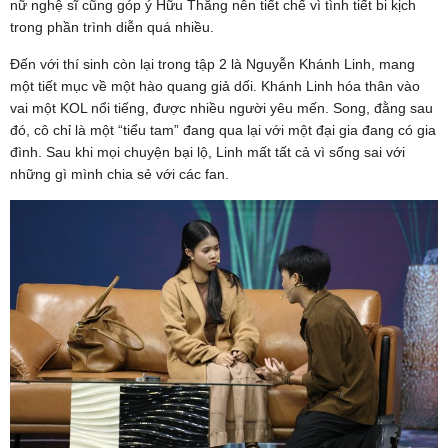
nữ nghệ sĩ cũng góp ý Hữu Thắng nên tiết chế vì tình tiết bi kịch
trong phần trình diễn quá nhiều.
Đến với thí sinh còn lại trong tập 2 là Nguyễn Khánh Linh, mang
một tiết mục về một hào quang giả dối. Khánh Linh hóa thân vào
vai một KOL nổi tiếng, được nhiều người yêu mến. Song, đằng sau
đó, cô chỉ là một “tiểu tam” đang qua lại với một đại gia đang có gia
đình. Sau khi mọi chuyện bại lộ, Linh mất tất cả vì sống sai với
những gì mình chia sẻ với các fan.