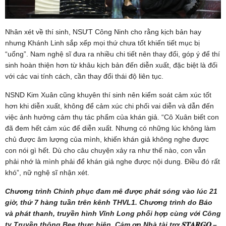
Nhân xét về thí sinh, NSƯT Công Ninh cho rằng kịch bản hay
nhưng Khánh Linh sắp xếp mọi thứ chưa tốt khiến tiết mục bị
“uổng”. Nam nghệ sĩ đưa ra nhiều chi tiết nên thay đổi, góp ý để thí
sinh hoàn thiện hơn từ khâu kịch bản đến diễn xuất, đặc biệt là đối
với các vai tính cách, cần thay đổi thái độ liên tục.
NSND Kim Xuân cũng khuyên thí sinh nên kiểm soát cảm xúc tốt
hơn khi diễn xuất, không để cảm xúc chi phối vai diễn và dẫn đến
việc ảnh hưởng cảm thụ tác phẩm của khán giả. “Cô Xuân biết con
đã đem hết cảm xúc để diễn xuất. Nhưng có những lúc không làm
chủ được âm lượng của mình, khiến khán giả không nghe được
con nói gì hết. Dù cho câu chuyện xảy ra như thế nào, con vẫn
phải nhớ là mình phải để khán giả nghe được nội dung. Điều đó rất
khó”, nữ nghệ sĩ nhận xét.
Chương trình Chinh phục đam mê được phát sóng vào lúc 21
giờ, thứ 7 hàng tuần trên kênh THVL1. Chương trình do Báo
và phát thanh, truyền hình Vĩnh Long phối hợp cùng với Công
ty Truyền thông Bee thực hiện. Cảm ơn Nhà tài trợ 𝐒𝐓𝐀𝐑𝐆𝐎 –