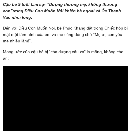
Cậu bé 9 tuổi tâm sự: “Dượng thương mẹ, không thương
con”trong Điều Con Muốn Nói khiến bà ngoại và Ốc Thanh
Vân nhói lòng.
Đến với Điều Con Muốn Nói, bé Phúc Khang đặt trong Chiếc hộp bí
mật một tấm hình của em và mẹ cùng dòng chữ “Mẹ ơi, con yêu
mẹ nhiều lắm!”.
Mong ước của cậu bé bị “cha dượng xấu xa” la mắng, không cho
ăn: