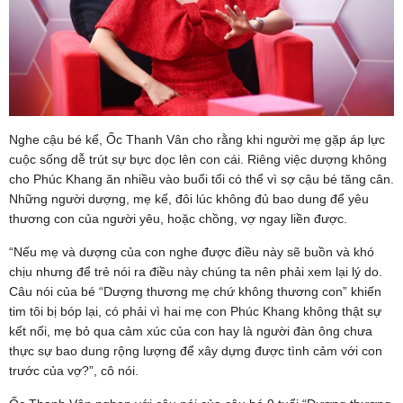
Nghe cậu bé kể, Ốc Thanh Vân cho rằng khi người mẹ gặp áp lực
cuộc sống dễ trút sự bực dọc lên con cái. Riêng việc dượng không
cho Phúc Khang ăn nhiều vào buổi tối có thể vì sợ cậu bé tăng cân.
Những người dượng, mẹ kế, đôi lúc không đủ bao dung để yêu
thương con của người yêu, hoặc chồng, vợ ngay liền được.
“Nếu mẹ và dượng của con nghe được điều này sẽ buồn và khó
chịu nhưng để trẻ nói ra điều này chúng ta nên phải xem lại lý do.
Câu nói của bé “Dượng thương mẹ chứ không thương con” khiến
tim tôi bị bóp lại, có phải vì hai mẹ con Phúc Khang không thật sự
kết nối, mẹ bỏ qua cảm xúc của con hay là người đàn ông chưa
thực sự bao dung rộng lượng để xây dựng được tình cảm với con
trước của vợ?”, cô nói.