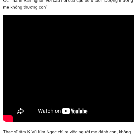
Ốc Thanh Vân nghẹn với câu nói của cậu bé 9 tuổi “Dượng thương
mẹ không thương con”:
Thạc sĩ tâm lý Vũ Kim Ngọc chỉ ra việc người mẹ đánh con, không