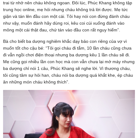
trai từ nhở nên cháu không ngoan. Đôi lúc, Phúc Khang không tập
trung học online, mẹ hỏi nhưng cháu không trả lời được. Mẹ tức
giận và tán lên đầu con một cái. Tôi hay nói con đừng đánh cháu
như vậy, muốn đánh hãy dùng roi, kêu coi cúi xuống đánh vào
mông một cái thật đau, chứ tán vào đầu con rất nguy hiểm”.
Bà cho biết ba dượng nghiêm khắc dạy bảo con riêng của vợ vì
muốn tốt cho cậu bé: “Tôi gọi cháu đi tắm, 10 lần cháu cũng chưa
đi vẫn ngồi chơi điện thoại nhưng ba dượng kêu 1 lần cháu sẽ đi.
Mẹ cũng gọi nhiều lần con học mà con vẫn chưa lại mở máy nhưng
ba dượng chỉ nói 1 câu, Phúc Khang sẽ nghe lời. Vì thương cháu,
tôi cũng tâm sự hỏi han, cháu nói ba dượng quá khắt khe, ép cháu
ăn những món cháu không thích”.