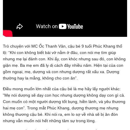
Trò chuyện với MC Ốc Thanh Vân, cậu bé 9 tuổi Phúc Khang thổ
lộ: “Khi con không biết bài vở nằm ở đâu, con nói mẹ tìm giúp
nhưng mẹ lại đánh con. Khi ấy, con khóc nhưng sau đó, con không
giận mẹ. Ba mẹ em đã ly dị cách đây nhiều năm. Hiện tại của con
gồm ngoại, mẹ, dượng và con nhưng dượng rất xấu xa. Dượng
thường hay la mắng, không cho con ăn”.
Điều mong muốn lớn nhất của cậu bé là mẹ hãy lấy người khác:
“Mẹ nói dượng sẽ dạy con học nhưng dượng không dạy con gì cả.
Con muốn có một người dượng tốt bụng, hiền lành, và yêu thương
hai mẹ con”. Trong mắt Phúc Khang, dượng thương mẹ nhưng
không thương cậu bé. Khi nói ra, em lo sợ về nhà sẽ bị ăn đòn
nhưng vẫn muốn nói hết những tâm sự trong lòng.