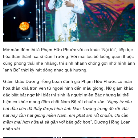
Mở màn đêm thi là Phạm Hữu Phước với ca khúc “Nội tôi”, tiếp tục
hóa thân thành ca sĩ Đan Trường. Với mái tóc bổ luống quen thuộc
cùng phong thái nhẹ nhàng, thí sinh nhanh chóng gợi nhớ hình ảnh
“anh Bo” thời kỳ hát dòng nhạc quê hương.
Giám khảo Dương Hồng Loan đánh giá Phạm Hữu Phước có màn
hóa thân khá trọn vẹn từ ngoại hình đến màu giọng. Nữ giám khảo
đặc biệt bất ngờ khi biết thí sinh là người miền Bắc nhưng lại thể
hiện ca khúc mang đậm chất Nam Bộ rất chuẩn xác.
“Ngay từ câu
hát đầu tiên đã thấy được hình ảnh Đan Trường trong đó rồi. Bài
hát này cần hát giọng miền
N
am, em phát âm rất chuẩn, chỉ cần
mềm mại hơn nữa là sẽ gần với bản gốc hơn”
, Dương Hồng Loan
nhận xét.