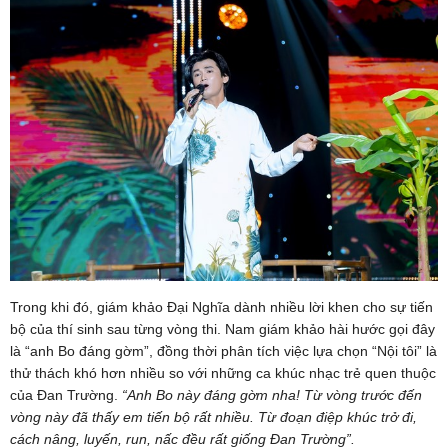
Trong khi đó, giám khảo Đại Nghĩa dành nhiều lời khen cho sự tiến
bộ của thí sinh sau từng vòng thi. Nam giám khảo hài hước gọi đây
là “anh Bo đáng gờm”, đồng thời phân tích việc lựa chọn “Nội tôi” là
thử thách khó hơn nhiều so với những ca khúc nhạc trẻ quen thuộc
của Đan Trường.
“Anh Bo này đáng gờm nha! Từ vòng trước đến
vòng này đã thấy em tiến bộ rất nhiều. Từ đoạn điệp khúc trở đi,
cách nâng, luyến, run, nấc đều rất giống Đan Trường”.