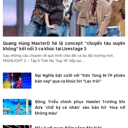
Quang Hùng MasterD hé lộ concept “chuyến tàu xuyên
không” kết nối 3 ca khúc tại Livestage 3
Sau những câu chuyện về quá trình chia đội và ba đội trưởng mới,
HIGHLIGHT 2 – Tập 6 Tinh Hà “Say Hi” tiếp tục...
Đại Nghĩa bật cười với “Sơn Tùng M-TP phiên
bản say” qua ca khúc hit “Lạc trôi”
Đông Triều chinh phục Hamlet Trương khi
đưa ‘chữ ký cá nhân’ vào bản hit ‘Hoa nở
không màu’
Mỹ Lệ với quan điểm sống đặc biệt.