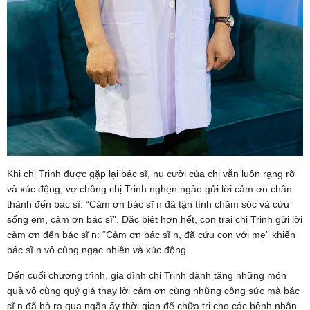
Khi chị Trinh được gặp lại bác sĩ, nụ cười của chị vẫn luôn rạng rỡ
và xúc động, vợ chồng chị Trinh nghẹn ngào gửi lời cảm ơn chân
thành đến bác sĩ: “Cảm ơn bác sĩ n đã tận tình chăm sóc và cứu
sống em, cảm ơn bác sĩ”. Đặc biệt hơn hết, con trai chị Trinh gửi lời
cảm ơn đến bác sĩ n: “Cảm ơn bác sĩ n, đã cứu con với mẹ” khiến
bác sĩ n vô cùng ngạc nhiên và xúc động.
Đến cuối chương trình, gia đình chị Trinh dành tặng những món
quà vô cùng quý giá thay lời cảm ơn cùng những công sức mà bác
sĩ n đã bỏ ra qua ngần ấy thời gian để chữa trị cho các bệnh nhân.