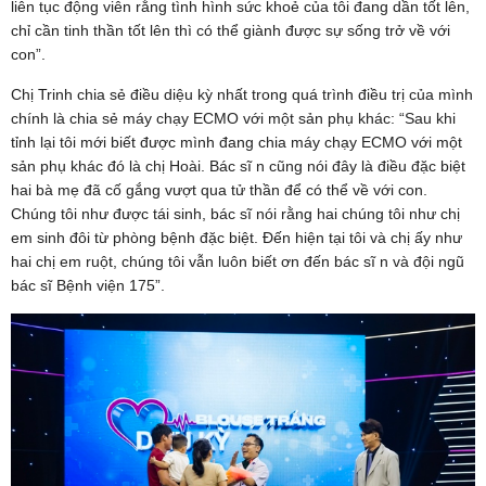
liên tục động viên rằng tình hình sức khoẻ của tôi đang dần tốt lên,
chỉ cần tinh thần tốt lên thì có thể giành được sự sống trở về với
con”.
Chị Trinh chia sẻ điều diệu kỳ nhất trong quá trình điều trị của mình
chính là chia sẻ máy chạy ECMO với một sản phụ khác: “Sau khi
tỉnh lại tôi mới biết được mình đang chia máy chạy ECMO với một
sản phụ khác đó là chị Hoài. Bác sĩ n cũng nói đây là điều đặc biệt
hai bà mẹ đã cố gắng vượt qua tử thần để có thể về với con.
Chúng tôi như được tái sinh, bác sĩ nói rằng hai chúng tôi như chị
em sinh đôi từ phòng bệnh đặc biệt. Đến hiện tại tôi và chị ấy như
hai chị em ruột, chúng tôi vẫn luôn biết ơn đến bác sĩ n và đội ngũ
bác sĩ Bệnh viện 175”.