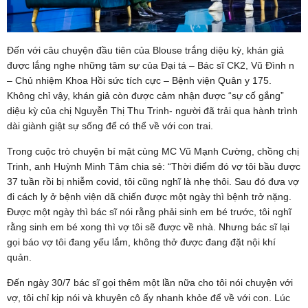
Đến với câu chuyện đầu tiên của Blouse trắng diệu kỳ, khán giả
được lắng nghe những tâm sự của Đại tá – Bác sĩ CK2, Vũ Đình n
– Chủ nhiệm Khoa Hồi sức tích cực – Bệnh viện Quân y 175.
Không chỉ vậy, khán giả còn được cảm nhận được “sự cố gắng”
diệu kỳ của chị Nguyễn Thị Thu Trinh- người đã trải qua hành trình
dài giành giật sự sống để có thể về với con trai.
Trong cuộc trò chuyện bí mật cùng MC Vũ Mạnh Cường, chồng chị
Trinh, anh Huỳnh Minh Tâm chia sẻ: “Thời điểm đó vợ tôi bầu được
37 tuần rồi bị nhiễm covid, tôi cũng nghĩ là nhẹ thôi. Sau đó đưa vợ
đi cách ly ở bệnh viện dã chiến được một ngày thì bệnh trở nặng.
Được một ngày thì bác sĩ nói rằng phải sinh em bé trước, tôi nghĩ
rằng sinh em bé xong thì vợ tôi sẽ được về nhà. Nhưng bác sĩ lại
gọi báo vợ tôi đang yếu lắm, không thở được đang đặt nội khí
quản.
Đến ngày 30/7 bác sĩ gọi thêm một lần nữa cho tôi nói chuyện với
vợ, tôi chỉ kịp nói và khuyên cô ấy nhanh khỏe để về với con. Lúc