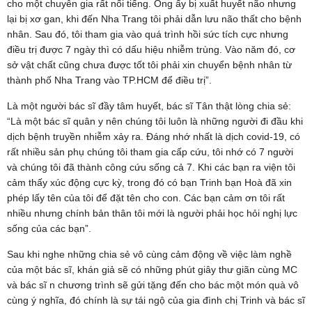
cho một chuyên gia rất nổi tiếng. Ông ấy bị xuất huyết não nhưng
lại bị xơ gan, khi đến Nha Trang tôi phải dẫn lưu não thất cho bệnh
nhân. Sau đó, tôi tham gia vào quá trình hồi sức tích cực nhưng
điều trị được 7 ngày thì có dấu hiệu nhiễm trùng. Vào năm đó, cơ
sở vật chất cũng chưa được tốt tôi phải xin chuyển bệnh nhân từ
thành phố Nha Trang vào TP.HCM để điều trị”.
Là một người bác sĩ đầy tâm huyết, bác sĩ Tân thật lòng chia sẻ:
“Là một bác sĩ quân y nên chúng tôi luôn là những người đi đầu khi
dịch bệnh truyền nhiễm xảy ra. Đáng nhớ nhất là dịch covid-19, có
rất nhiều sản phụ chúng tôi tham gia cấp cứu, tôi nhớ có 7 người
và chúng tôi đã thành công cứu sống cả 7. Khi các bạn ra viện tôi
cảm thấy xúc động cực kỳ, trong đó có bạn Trinh bạn Hoà đã xin
phép lấy tên của tôi để đặt tên cho con. Các bạn cảm ơn tôi rất
nhiều nhưng chính bản thân tôi mới là người phải học hỏi nghị lực
sống của các bạn”.
Sau khi nghe những chia sẻ vô cùng cảm động về việc làm nghề
của một bác sĩ, khán giả sẽ có những phút giây thư giãn cùng MC
và bác sĩ n chương trình sẽ gửi tặng đến cho bác một món quà vô
cùng ý nghĩa, đó chính là sự tái ngộ của gia đình chị Trinh và bác sĩ