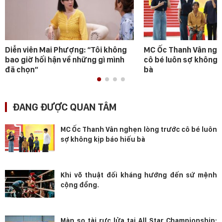
Diễn viên Mai Phượng: “Tôi không
MC Ốc Thanh Vân ngh
bao giờ hối hận về những gì mình
cô bé luôn sợ không 
đã chọn”
bà
ĐANG ĐƯỢC QUAN TÂM
MC Ốc Thanh Vân nghẹn lòng trước cô bé luôn
sợ không kịp báo hiếu bà
Khi võ thuật đối kháng hướng đến sứ mệnh
cộng đồng.
Màn so tài rực lửa tại All Star Championship: