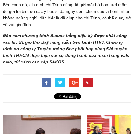
Bên cạnh đó, gia đình chị Trinh cũng đã gửi một bó hoa tươi thắm
để gửi lời biết ơn các y bác sĩ đã ngày đêm chiến đấu vì bệnh nhân
không ngừng nghỉ, đặc biệt là đã giúp cho chị Trinh, có thể quay trở
về với gia đình.
Đón xem chương trình Blouse trắng diệu kỳ được phát sóng
vào lúc 21 giờ thứ Bảy hàng tuần trên kênh HTV9. Chương
trình do công ty Truyền thông Bee phối hợp cùng Đài truyền
hình TP.HCM thực hiện với sự đồng hành của nhãn hàng vali,
balo, túi xách cao cấp SAKOS.