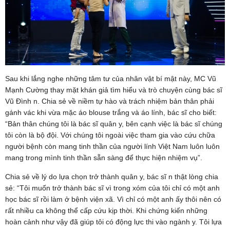
Sau khi lắng nghe những tâm tư của nhân vật bí mật này, MC Vũ
Mạnh Cường thay mặt khán giả tìm hiểu và trò chuyện cùng bác sĩ
Vũ Đình n. Chia sẻ về niềm tự hào và trách nhiệm bản thân phải
gánh vác khi vừa mặc áo blouse trắng và áo lính, bác sĩ cho biết:
“Bản thân chúng tôi là bác sĩ quân y, bên cạnh việc là bác sĩ chúng
tôi còn là bộ đội. Với chúng tôi ngoài việc tham gia vào cứu chữa
người bệnh còn mang tinh thần của người lính Việt Nam luôn luôn
mang trong mình tinh thần sẵn sàng để thực hiện nhiệm vụ”.
Chia sẻ về lý do lựa chọn trở thành quân y, bác sĩ n thật lòng chia
sẻ: “Tôi muốn trở thành bác sĩ vì trong xóm của tôi chỉ có một anh
học bác sĩ rồi làm ở bệnh viện xã. Vì chỉ có một anh ấy thôi nên có
rất nhiều ca không thể cấp cứu kịp thời. Khi chứng kiến những
hoàn cảnh như vậy đã giúp tôi có động lực thi vào ngành y. Tôi lựa