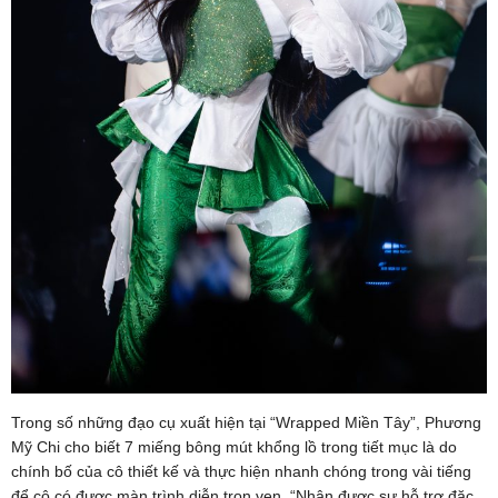
Trong số những đạo cụ xuất hiện tại “Wrapped Miền Tây”, Phương
Mỹ Chi cho biết 7 miếng bông mút khổng lồ trong tiết mục là do
chính bố của cô thiết kế và thực hiện nhanh chóng trong vài tiếng
để cô có được màn trình diễn trọn vẹn. “Nhận được sự hỗ trợ đặc