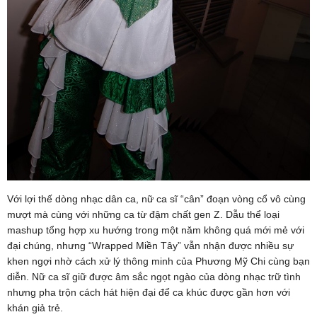
Với lợi thế dòng nhạc dân ca, nữ ca sĩ “cân” đoạn vòng cổ vô cùng
mượt mà cùng với những ca từ đậm chất gen Z. Dẫu thể loại
mashup tổng hợp xu hướng trong một năm không quá mới mẻ với
đại chúng, nhưng “Wrapped Miền Tây” vẫn nhận được nhiều sự
khen ngợi nhờ cách xử lý thông minh của Phương Mỹ Chi cùng bạn
diễn. Nữ ca sĩ giữ được âm sắc ngọt ngào của dòng nhạc trữ tình
nhưng pha trộn cách hát hiện đại để ca khúc được gần hơn với
khán giả trẻ.