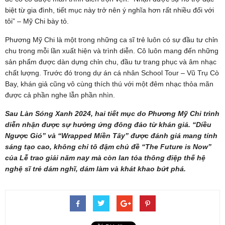
biệt từ gia đình, tiết mục này trở nên ý nghĩa hơn rất nhiều đối với
tôi” – Mỹ Chi bày tỏ.
Phương Mỹ Chi là một trong những ca sĩ trẻ luôn có sự đầu tư chỉn
chu trong mỗi lần xuất hiện và trình diễn. Cô luôn mang đến những
sản phẩm được dàn dựng chỉn chu, đầu tư trang phục và âm nhạc
chất lượng. Trước đó trong dự án cá nhân School Tour – Vũ Trụ Cò
Bay, khán giả cũng vô cùng thích thú với một đêm nhạc thỏa mãn
được cả phần nghe lẫn phần nhìn.
Sau Làn Sóng Xanh 2024, hai tiết mục do Phương Mỹ Chi trình
diễn nhận được sự hưởng ứng đông đảo từ khán giả. “Diều
Ngược Gió” và “Wrapped Miền Tây” được đánh giá mang tính
sáng tạo cao, không chỉ tô đậm chủ đề “The Future is Now”
của Lễ trao giải năm nay mà còn lan tỏa thông điệp thế hệ
nghệ sĩ trẻ dám nghĩ, dám làm và khát khao bứt phá.