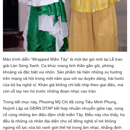
Màn trình diễn “Wrapped Miền Tây” là một làn gió mới tại Lễ trao
giải Làn Sóng Xanh. Ca khúc mang tinh thần gần gũi, phóng
khoáng và đặc biệt vui nhộn. Sản phẩm tái hiện những xu hướng
trên mạng xã hội trong một năm qua với sự duyên dáng, hài hước
của bộ ba nghệ sĩ. Khán giả không chỉ bắt nhịp theo giai điệu, mà
còn vỗ tay reo hò trước những đoạn nhạc cao trào.
Trong tiết mục này, Phương Mỹ Chi đã cùng Tiêu Minh Phụng,
Huỳnh Lập và GĐÂN DTAP kết hợp nhuần nhuyễn giữa rap, vọng
cổ cùng những âm điệu đậm chất miền Tây. Điều này cho thấy, họ
đều là những cá nhân đại diện cho số đông nghệ sĩ trẻ không
ngừng nỗ lực xóa bỏ ranh giới thế hệ trong âm nhạc, khẳng định