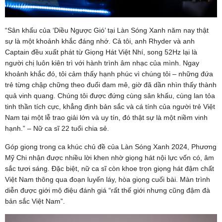
“Sân khấu của ‘Diều Ngược Gió’ tại Làn Sóng Xanh năm nay thật
sự là một khoảnh khắc đáng nhớ. Cả tôi, anh Rhyder và anh
Captain đều xuất phát từ Giọng Hát Việt Nhí, song 52Hz lại là
người chị luôn kiên trì với hành trình âm nhạc của mình. Ngay
khoảnh khắc đó, tôi cảm thấy hạnh phúc vì chúng tôi – những đứa
trẻ từng chập chững theo đuổi đam mê, giờ đã dần nhìn thấy thành
quả vinh quang. Chúng tôi được đứng cùng sân khấu, cùng lan tỏa
tinh thần tích cực, khẳng định bản sắc và cá tính của người trẻ Việt
Nam tại một lễ trao giải lớn và uy tín, đó thật sự là một niềm vinh
hạnh.” – Nữ ca sĩ 22 tuổi chia sẻ.
Góp giọng trong ca khúc chủ đề của Làn Sóng Xanh 2024, Phương
Mỹ Chi nhận được nhiều lời khen nhờ giọng hát nội lực vốn có, âm
sắc tươi sáng. Đặc biệt, nữ ca sĩ còn khoe trọn giọng hát đậm chất
Việt Nam thông qua đoạn luyến láy, hòa giọng cuối bài. Màn trình
diễn được giới mộ điệu đánh giá “rất thế giới nhưng cũng đậm đà
bản sắc Việt Nam”.