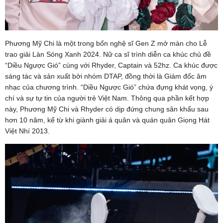
Phương Mỹ Chi là một trong bốn nghệ sĩ Gen Z mở màn cho Lễ
trao giải Làn Sóng Xanh 2024. Nữ ca sĩ trình diễn ca khúc chủ đề
“Diều Ngược Gió” cùng với Rhyder, Captain và 52hz. Ca khúc được
sáng tác và sản xuất bởi nhóm DTAP, đồng thời là Giám đốc âm
nhạc của chương trình. “Diều Ngược Gió” chứa đựng khát vọng, ý
chí và sự tự tin của người trẻ Việt Nam. Thông qua phần kết hợp
này, Phương Mỹ Chi và Rhyder có dịp đứng chung sân khấu sau
hơn 10 năm, kể từ khi giành giải á quân và quán quân Giọng Hát
Việt Nhí 2013.