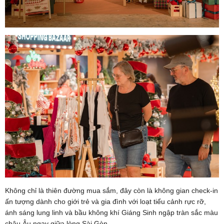
Không chỉ là thiên đường mua sắm, đây còn là không gian check-in
ấn tượng dành cho giới trẻ và gia đình với loạt tiểu cảnh rực rỡ,
ánh sáng lung linh và bầu không khí Giáng Sinh ngập tràn sắc màu
châu Âu ngay giữa lòng Sài Gòn.