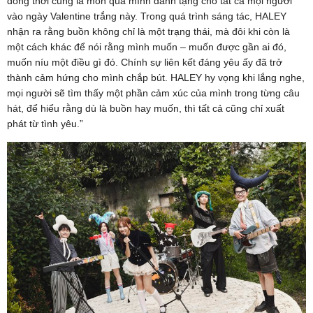
đồng thời cũng là món quà mình dành tặng cho tất cả mọi người
vào ngày Valentine trắng này. Trong quá trình sáng tác, HALEY
nhận ra rằng buồn không chỉ là một trạng thái, mà đôi khi còn là
một cách khác để nói rằng mình muốn – muốn được gần ai đó,
muốn níu một điều gì đó. Chính sự liên kết đáng yêu ấy đã trở
thành cảm hứng cho mình chắp bút. HALEY hy vọng khi lắng nghe,
mọi người sẽ tìm thấy một phần cảm xúc của mình trong từng câu
hát, để hiểu rằng dù là buồn hay muốn, thì tất cả cũng chỉ xuất
phát từ tình yêu.”