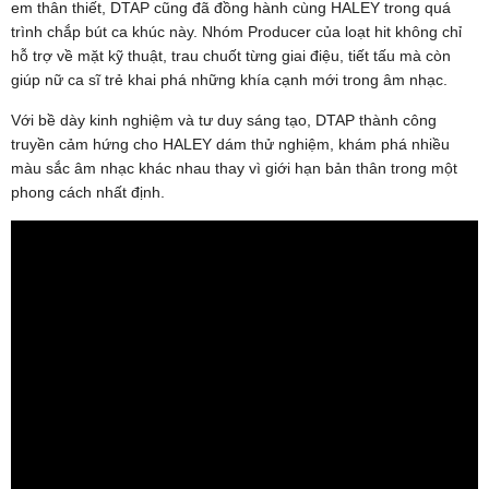
em thân thiết, DTAP cũng đã đồng hành cùng HALEY trong quá
trình chắp bút ca khúc này. Nhóm Producer của loạt hit không chỉ
hỗ trợ về mặt kỹ thuật, trau chuốt từng giai điệu, tiết tấu mà còn
giúp nữ ca sĩ trẻ khai phá những khía cạnh mới trong âm nhạc.
Với bề dày kinh nghiệm và tư duy sáng tạo, DTAP thành công
truyền cảm hứng cho HALEY dám thử nghiệm, khám phá nhiều
màu sắc âm nhạc khác nhau thay vì giới hạn bản thân trong một
phong cách nhất định.