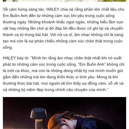
Về cảm hứng sáng tác, HALEY chia sẻ rằng phần lớn chất liệu cho
Em Buồn Anh đến từ những cảm xúc khi yêu trong cuộc sống
thường ngày. Những khoảnh khắc ngọt ngào, những hiểu lầm vụn
vặt hay những lần chờ ai đó đáp lời đều được cô ghi lại và chuyển
thành ca từ trong bài hát. Với nữ ca sĩ, âm nhạc không chỉ là sáng
tạo mà còn là sự phản chiếu những cảm xúc chân thật trong cuộc
sống.
HALEY bày tỏ: “Mình tin rằng âm nhạc chân thật nhất khi nó xuất
phát từ những cảm xúc trong cuộc sống. “Em Buồn Anh” không chỉ
là một ca khúc, mà còn là những dòng nhật ký mà mình muốn gửi
gắm đến những trái tim đang thổn thức vì tình yêu. Mong là khi
thưởng thức bài hát, mọi người sẽ tìm thấy sự đồng cảm, vỗ về và
cả những kỷ niệm đẹp trong chính câu chuyện của mình.”