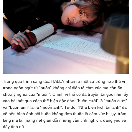
Trong quá trình sáng tác, HALEY nhận ra một sự trùng hợp thú vị
trong ngôn ngữ: từ “buồn” không chỉ diễn tả cảm xúc mà còn ẩn
chứa ý nghĩa của “muốn”. Chính vì thể cô đã truyền tải góc nhìn ấy
vào bài hát qua cách thể hiện độc đáo: “buồn cười” là “muốn cười”
và “buồn anh” lại là “muốn anh”. Từ đó, “Nhà biên kịch tài lanh” đã
vẽ nên hình ảnh nỗi buồn không đơn thuần là cảm xúc bi lụy, trầm
lắng mà lại mang nét giận dỗi nhưng vẫn tinh nghịch, đáng yêu và
đầy tính nữ.