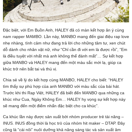
Đặc biệt, với Em Buồn Anh, HALEY đã có màn kết hợp ăn ý cùng
nam rapper MAMBO. Lần này, MANBO mang đến giai điệu rap love
nhẹ nhàng, tình cảm như đang trả lời cho những tâm tư, xen chút
dỗ dành cho nhân vật nữ, như “Chỉ cần đi với em là được rồi”, “Em
là điều tuyệt vời nhất mà anh không thể đánh mất”… Sự kết hợp
giữa MANBO và HALEY mang đến một màu sắc mới lạ, giúp ca
khúc trở nên bắt tai và thú vị.
Chia sẻ về lý do kết hợp cùng MANBO, HALEY cho biết: “HALEY
tìm thấy sự phù hợp của anh MANBO với màu sắc của bài hát.
Trước khi thi Rap Việt, HALEY đã biết đến MANBO qua những ca
khúc như Cua, Ngày Không Em… HALEY hy vọng sự kết hợp này
sẽ mang đến một điểm nhấn đặc biệt cho ca khúc”.
Ca khúc lần này được sản xuất bởi nhóm producer trẻ tài năng –
INUS. INUS đồng thời là học trò của nhóm hit maker – DTAP. Đây
cũng là “cái nôi” nuôi dưỡng khả năng sáng tác và sản xuất âm