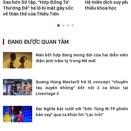
Sau hơn 50 tập, “Hợp Đồng Từ
Hệ miễn dịch suy yếu 
Thượng Đế” hé lộ bí mật gây sốc
thiếu khoa học
về thân thế của Thiều Tiến
ĐANG ĐƯỢC QUAN TÂM
Màn kết hợp đáng mong đợi của hai diễn viên
điện ảnh trăm tỷ trong MV mới
Quang Hùng MasterD hé lộ concept “chuyến
tàu xuyên không” kết nối 3 ca khúc tại
Livestage 3
Đại Nghĩa bật cười với “Sơn Tùng M-TP phiên
bản say” qua ca khúc hit “Lạc trôi”