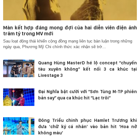
Màn kết hợp đáng mong đợi của hai diễn viên điện ảnh
trăm tỷ trong MV mới
Sau loạt động thái khiến cộng đồng mạng liên tục bàn luận trong những
ngày qua, Phương Mỹ Chi chính thức xác nhận sẽ trở...
Quang Hùng MasterD hé lộ concept “chuyến
tàu xuyên không” kết nối 3 ca khúc tại
Livestage 3
Đại Nghĩa bật cười với “Sơn Tùng M-TP phiên
bản say” qua ca khúc hit “Lạc trôi”
Đông Triều chinh phục Hamlet Trương khi
đưa ‘chữ ký cá nhân’ vào bản hit ‘Hoa nở
không màu’