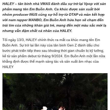
HALEY – tân binh nhà VMAS đánh dấu sự trở lại Vpop với sản
phẩm mang tên Em Buồn Anh. Ca khúc được sản xuất bởi
nhóm producer INUS cùng sự hỗ trợ từ DTAP và màn kết hợp
với nam rapper MANBO, Em Buồn Anh hứa hẹn sẽ chạm đến
trái tim của những khán giả trẻ, mang đến một màu sắc mới lạ
nhưng vẫn đậm chất cá nhân của HALEY.
Tối ngày 13/3, HALEY chính thức ra mắt ca khúc mang tên Em
Buồn Anh. Sự trở lại lần này của tân binh Gen Z đánh dấu cho
bước phát triển tiếp theo sau khoảng thời gian chuẩn bị kỹ lưỡng,
kể từ sản phẩm debut từ tháng 9/2024. Em Buồn Anh một lần nữa
khẳng định được thế mạnh sáng tác và sản xuất âm nhạc của
HALEY