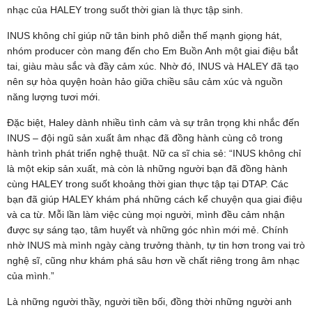
nhạc của HALEY trong suốt thời gian là thực tập sinh.
INUS không chỉ giúp nữ tân binh phô diễn thế mạnh giọng hát,
nhóm producer còn mang đến cho Em Buồn Anh một giai điệu bắt
tai, giàu màu sắc và đầy cảm xúc. Nhờ đó, INUS và HALEY đã tạo
nên sự hòa quyện hoàn hảo giữa chiều sâu cảm xúc và nguồn
năng lượng tươi mới.
Đặc biệt, Haley dành nhiều tình cảm và sự trân trọng khi nhắc đến
INUS – đội ngũ sản xuất âm nhạc đã đồng hành cùng cô trong
hành trình phát triển nghệ thuật. Nữ ca sĩ chia sẻ: “INUS không chỉ
là một ekip sản xuất, mà còn là những người bạn đã đồng hành
cùng HALEY trong suốt khoảng thời gian thực tập tại DTAP. Các
bạn đã giúp HALEY khám phá những cách kể chuyện qua giai điệu
và ca từ. Mỗi lần làm việc cùng mọi người, mình đều cảm nhận
được sự sáng tạo, tâm huyết và những góc nhìn mới mẻ. Chính
nhờ INUS mà mình ngày càng trưởng thành, tự tin hơn trong vai trò
nghệ sĩ, cũng như khám phá sâu hơn về chất riêng trong âm nhạc
của mình.”
Là những người thầy, người tiền bối, đồng thời những người anh