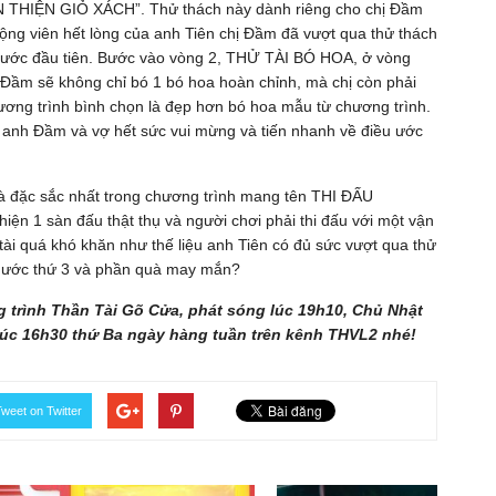
OÀN THIỆN GIỎ XÁCH”. Thử thách này dành riêng cho chị Đầm
động viên hết lòng của anh Tiên chị Đầm đã vượt qua thử thách
ều ước đầu tiên. Bước vào vòng 2, THỬ TÀI BÓ HOA, ở vòng
hị Đầm sẽ không chỉ bó 1 bó hoa hoàn chỉnh, mà chị còn phải
ơng trình bình chọn là đẹp hơn bó hoa mẫu từ chương trình.
, anh Đầm và vợ hết sức vui mừng và tiến nhanh về điều ước
 và đặc sắc nhất trong chương trình mang tên THI ĐẤU
ện 1 sàn đấu thật thụ và người chơi phải thi đấu với một vận
tài quá khó khăn như thế liệu anh Tiên có đủ sức vượt qua thử
u ước thứ 3 và phần quà may mắn?
 trình Thần Tài Gõ Cửa, phát sóng lúc 19h10, Chủ Nhật
 lúc 16h30 thứ Ba ngày hàng tuần trên kênh THVL2 nhé!
weet on Twitter