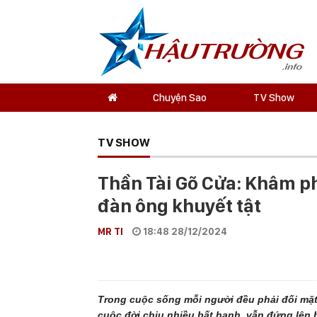
Chuyện Sao
TV Show
TV SHOW
Thần Tài Gõ Cửa: Khâm ph
đàn ông khuyết tật
MR TI
18:48 28/12/2024
Trong cuộc sống mỗi người đều phải đối mặ
cuộc đời chịu nhiều bất hạnh, vẫn đứng lên