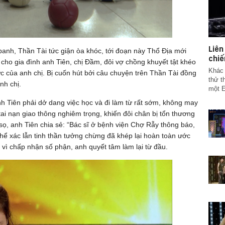
Liê
anh, Thần Tài tức giận òa khóc, tới đoạn này Thổ Địa mới
chiế
 cho gia đình anh Tiên, chị Đầm, đôi vợ chồng khuyết tật khéo
Khác 
ực của anh chị. Bị cuốn hút bởi câu chuyện trên Thần Tài đồng
thử t
nh chị.
một E
nh Tiên phải dở dang việc học và đi làm từ rất sớm, không may
tai nạn giao thông nghiêm trọng, khiến đôi chân bị tổn thương
sọ, anh Tiên chia sẻ: “Bác sĩ ở bệnh viện Chợ Rẫy thông báo,
hể xác lẫn tinh thần tưởng chừng đã khép lại hoàn toàn ước
y vì chấp nhận số phận, anh quyết tâm làm lại từ đầu.