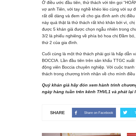
Ở điều ước đầu tiên, thử thách với tên gọi “H
vợ anh Tiên, với tay nghề khéo léo cùng với sự 
rất dễ dàng và đem về cho gia đình anh chị đi
này quả thật là thử thách rất khó khăn bởi vì, c
được 5 khán giả được chọn ngẫu nhiên trong chư
3/2 là phiếu nghiêng về phía bó hoa chị Đầm bó
thứ 2 của gia đình.
Cuối cùng là một thử thách phải gọi là hấp dẫn
BOCCIA. Lần đầu tiên trên sân khấu TTGC xuất hi
động viên Boccia chuyên nghiệp. Với cuộc tranh 
thách trong chương trình nhận về cho mình điề
Quý khán giả hãy đón xem hành trình chương
ngày hàng tuần trên kênh THVL1 và phát lại
SHARE
Share on Facebook
T