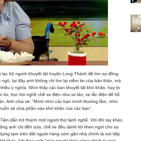
u lạc bộ người khuyết tật huyện Long Thành để tìm sự đồng
gộ, tại đây anh không chỉ tìm lại niềm tin của bản thân, mà
hiều ý nghĩa. Nhìn thấy các bạn khuyết tật khó khăn, hay bị
 tòi, học hỏi nghề chế xe điện như xe lăn, xe lắc điện để hỗ
n. Anh chia sẻ: “Mình nhìn các bạn mình thương lắm, nhìn
hỉ muốn sẻ chia phần nào khó khăn của các bạn”.
 Tiên dẫn trở thành một người thợ lành nghề. Với đôi tay khéo
Những anh chị đến sửa, chế xe đều dành lời khen ngợi cho sự
dựng tạm trên đất người hàng xóm gần nhà chính là nơi tiếp
tật khác, bởi theo anh “giúp người khác cũng chính là giúp