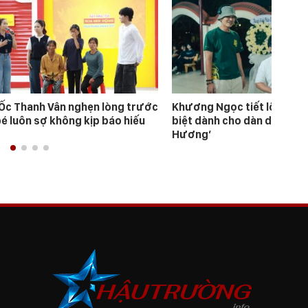
Ốc Thanh Vân nghẹn lòng trước
Khương Ngọc tiết lộ “bài 
bé luôn sợ không kịp báo hiếu
biệt dành cho dàn diễn viên
Hương’