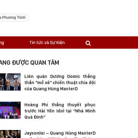
a Phương Trinh
ng
Tin tức và Sự Kiện
ANG ĐƯỢC QUAN TÂM
Liên quân Dương Domic thẳng
thắn “mổ xẻ” chiến thuật chia đội
của Quang Hùng MasterD
Hoàng Phi thắng thuyết phục
trước Hải Yến Idol tại “Nhà Mình
Quá Đỉnh”
Jaysonlei – Quang Hùng MasterD