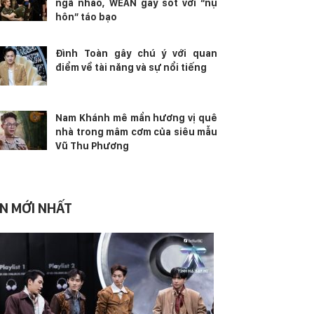
ngã nhào, WEAN gây sốt với “nụ
hôn” táo bạo
Đình Toàn gây chú ý với quan
điểm về tài năng và sự nổi tiếng
Nam Khánh mê mẩn hương vị quê
nhà trong mâm cơm của siêu mẫu
Vũ Thu Phương
IN MỚI NHẤT