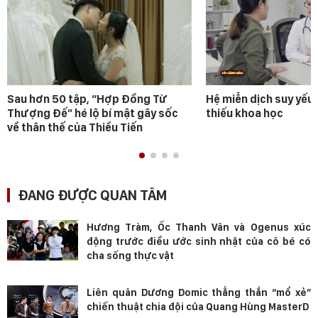
Sau hơn 50 tập, “Hợp Đồng Từ
Hệ miễn dịch suy yếu 
Thượng Đế” hé lộ bí mật gây sốc
thiếu khoa học
về thân thế của Thiều Tiến
ĐANG ĐƯỢC QUAN TÂM
Hương Tràm, Ốc Thanh Vân và Ogenus xúc
động trước điều ước sinh nhật của cô bé có
cha sống thực vật
Liên quân Dương Domic thẳng thắn “mổ xẻ”
chiến thuật chia đội của Quang Hùng MasterD