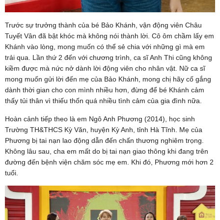
Trước sự trưởng thành của bé Bảo Khánh, vận động viên Châu
Tuyết Vân đã bật khóc mà không nói thành lời. Cô ôm chầm lấy em
Khánh vào lòng, mong muốn có thể sẻ chia với những gì mà em
trải qua. Lần thứ 2 đến với chương trình, ca sĩ Anh Thi cũng không
kiềm được mà nức nở dành lời động viên cho nhân vật. Nữ ca sĩ
mong muốn gửi lời đến mẹ của Bảo Khánh, mong chị hãy cố gắng
dành thời gian cho con mình nhiều hơn, đừng để bé Khánh cảm
thấy tủi thân vì thiếu thốn quá nhiều tình cảm của gia đình nữa.
Hoàn cảnh tiếp theo là em Ngô Anh Phương (2014), học sinh
Trường TH&THCS Kỳ Văn, huyện Kỳ Anh, tỉnh Hà Tĩnh. Mẹ của
Phương bị tai nạn lao động dẫn đến chấn thương nghiêm trọng.
Không lâu sau, cha em mất do bị tai nạn giao thông khi đang trên
đường đến bệnh viện chăm sóc mẹ em. Khi đó, Phương mới hơn 2
tuổi.