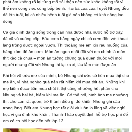
phát âm không rõ lại từng mổ sỏi thận nên sức khỏe không tốt vì
thế nên công việc cũng bấp bênh. Hai bà của của Tuyết Nhung đều
đã lớn tuổi, lại có nhiều bệnh tuổi già nên không có khả năng lao
động.
Cả gia đình đang sống trong căn nhà được nhà nước hỗ trợ xây,
đã cũ và xuống cấp. Bữa cơm hằng ngày chỉ có cơm độn với khoai
lang trồng được ngoài vườn. Thi thoảng mẹ em xin rau muống của
hàng xóm để ăn cơm. Món ăn ngon nhất đối với em chính là món
thịt xào cà chua – món ăn tưởng chừng quá quen thuộc với mọi
người nhưng đối với Nhung thì lại xa xỉ, lâu lắm mới được ăn.
Khi hỏi về ước mơ của mình, bé Nhung chỉ ước có tiền mua thịt cho
mẹ ăn, vì nhà nghèo quá nên rất hiếm khi mua thịt ăn. Những khi
mẹ kiếm đucợ tiền mua chút ít thịt cũng nhường hết phần cho
Nhung và hai bà, hiếm khi mẹ ăn. Có thể nói, hình ảnh mẹ nhường
thịt cho con rất quen, trở thành điều gì đó khiến Nhung ghi sâu
trong lòng. Biết em Nhung học rất giỏi và luôn lo lắng về việc nghỉ
học vì gia đình khó khăn, Thanh Thảo quyết định hỗ trợ học phí để
em có cơ hội học đến hết lớp 12.