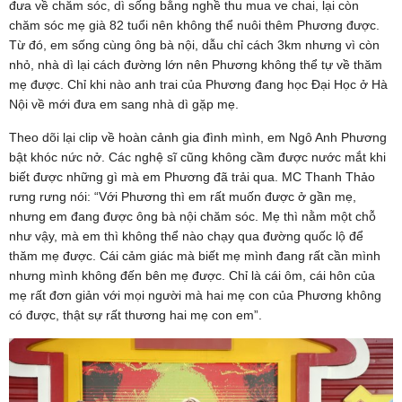
đưa về chăm sóc, dì sống bằng nghề thu mua ve chai, lại còn
chăm sóc mẹ già 82 tuổi nên không thể nuôi thêm Phương được.
Từ đó, em sống cùng ông bà nội, dẫu chỉ cách 3km nhưng vì còn
nhỏ, nhà dì lại cách đường lớn nên Phương không thể tự về thăm
mẹ được. Chỉ khi nào anh trai của Phương đang học Đại Học ở Hà
Nội về mới đưa em sang nhà dì gặp mẹ.
Theo dõi lại clip về hoàn cảnh gia đình mình, em Ngô Anh Phương
bật khóc nức nở. Các nghệ sĩ cũng không cầm được nước mắt khi
biết được những gì mà em Phương đã trải qua. MC Thanh Thảo
rưng rưng nói: “Với Phương thì em rất muốn được ở gần mẹ,
nhưng em đang được ông bà nội chăm sóc. Mẹ thì nằm một chỗ
như vậy, mà em thì không thể nào chạy qua đường quốc lộ để
thăm mẹ được. Cái cảm giác mà biết mẹ mình đang rất cần mình
nhưng mình không đến bên mẹ được. Chỉ là cái ôm, cái hôn của
mẹ rất đơn giản với mọi người mà hai mẹ con của Phương không
có được, thật sự rất thương hai mẹ con em”.