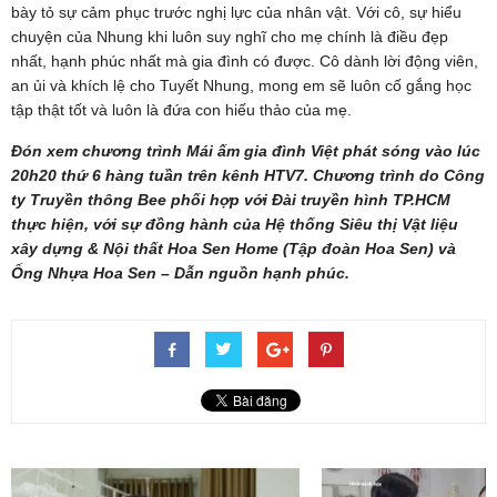
bày tỏ sự cảm phục trước nghị lực của nhân vật. Với cô, sự hiểu
chuyện của Nhung khi luôn suy nghĩ cho mẹ chính là điều đẹp
nhất, hạnh phúc nhất mà gia đình có được. Cô dành lời động viên,
an ủi và khích lệ cho Tuyết Nhung, mong em sẽ luôn cố gắng học
tập thật tốt và luôn là đứa con hiếu thảo của mẹ.
Đón xem chương trình Mái ấm gia đình Việt phát sóng vào lúc
20h20 thứ 6 hàng tuần trên kênh HTV7. Chương trình do Công
ty Truyền thông Bee phối hợp với Đài truyền hình TP.HCM
thực hiện, với sự đồng hành của Hệ thống Siêu thị Vật liệu
xây dựng & Nội thất Hoa Sen Home (Tập đoàn Hoa Sen) và
Ống Nhựa Hoa Sen – Dẫn nguồn hạnh phúc.