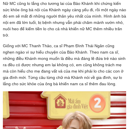
Nữ MC cũng lo lắng cho tương lai của Bảo Khánh khi chứng kiến
sức khỏe ông bà nội của Khánh ngày càng yếu đi, rồi một ngày nào
đó em sẽ mất đi những người thân yêu nhất của mình. Hình ảnh bà
nội em đã lớn tuổi, bị bệnh nhưng vẫn phải chăm mảnh vườn nhỏ,
nuôi heo để kiếm tiền lo cho cả nhà khiến nữ MC thêm nhiều trăn
trở.
Giống với MC Thanh Thảo, ca sĩ Phạm Đình Thái Ngân cũng
nghẹn ngào vì sự hiểu chuyện của Bảo Khánh. Theo nam ca sĩ,
những điều Khánh mong muốn là điều mà đáng lẽ đứa trẻ nào sinh
ra đều có được nhưng em lại không có, em cũng không trách mẹ
mà còn hiểu cho mẹ đang vất vả của mẹ khi phải lo cho các con ở
gia đình mới. Từng câu từng chữ mà Khánh nói về gia đình, sự lo
lắng cho sức khỏe của ông bà khiến nam ca sĩ thêm đau lòng.