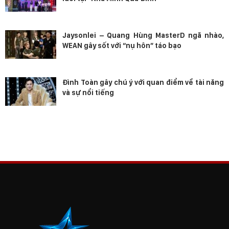
Jaysonlei – Quang Hùng MasterD ngã nhào,
WEAN gây sốt với “nụ hôn” táo bạo
Đình Toàn gây chú ý với quan điểm về tài năng
và sự nổi tiếng