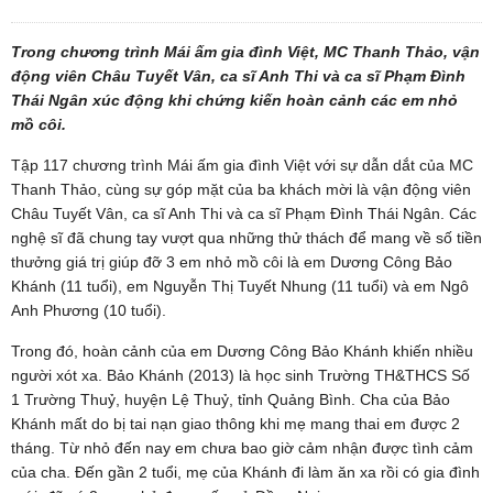
Trong chương trình Mái ấm gia đình Việt, MC Thanh Thảo, vận
động viên Châu Tuyết Vân, ca sĩ Anh Thi và ca sĩ Phạm Đình
Thái Ngân xúc động khi chứng kiến hoàn cảnh các em nhỏ
mồ côi.
Tập 117 chương trình Mái ấm gia đình Việt với sự dẫn dắt của MC
Thanh Thảo, cùng sự góp mặt của ba khách mời là vận động viên
Châu Tuyết Vân, ca sĩ Anh Thi và ca sĩ Phạm Đình Thái Ngân. Các
nghệ sĩ đã chung tay vượt qua những thử thách để mang về số tiền
thưởng giá trị giúp đỡ 3 em nhỏ mồ côi là em Dương Công Bảo
Khánh (11 tuổi), em Nguyễn Thị Tuyết Nhung (11 tuổi) và em Ngô
Anh Phương (10 tuổi).
Trong đó, hoàn cảnh của em Dương Công Bảo Khánh khiến nhiều
người xót xa. Bảo Khánh (2013) là học sinh Trường TH&THCS Số
1 Trường Thuỷ, huyện Lệ Thuỷ, tỉnh Quảng Bình. Cha của Bảo
Khánh mất do bị tai nạn giao thông khi mẹ mang thai em được 2
tháng. Từ nhỏ đến nay em chưa bao giờ cảm nhận được tình cảm
của cha. Đến gần 2 tuổi, mẹ của Khánh đi làm ăn xa rồi có gia đình