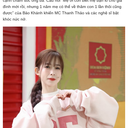
cạnh chăm sóc ông bà. Câu nói “Mẹ ơi con biết mẹ bận lo cho gia
đình mới rồi, nhưng 1 năm mẹ có thể về thăm con 1 lần thôi cũng
được” của Bảo Khánh khiến MC Thanh Thảo và các nghệ sĩ bật
khóc nức nở.