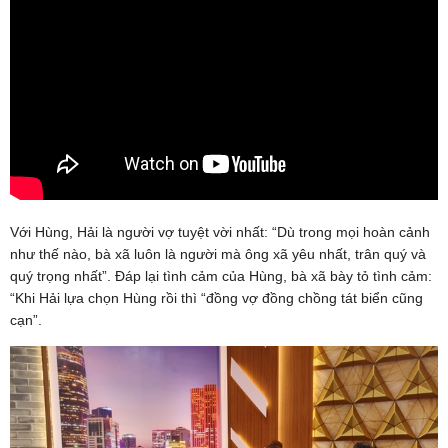
Với Hùng, Hải là người vợ tuyệt vời nhất: “Dù trong mọi hoàn cảnh
như thế nào, bà xã luôn là người mà ông xã yêu nhất, trân quý và
quý trọng nhất”. Đáp lại tình cảm của Hùng, bà xã bày tỏ tình cảm:
“Khi Hải lựa chọn Hùng rồi thì “đồng vợ đồng chồng tát biển cũng
cạn”.