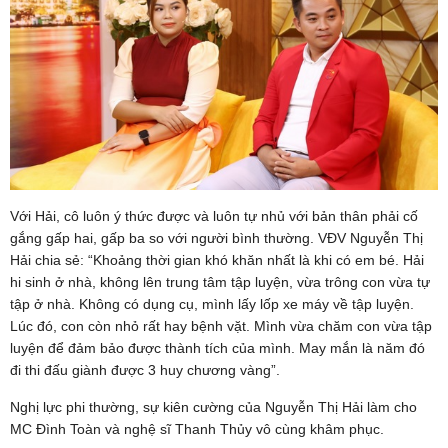
Với Hải, cô luôn ý thức được và luôn tự nhủ với bản thân phải cố
gắng gấp hai, gấp ba so với người bình thường. VĐV Nguyễn Thị
Hải chia sẻ: “Khoảng thời gian khó khăn nhất là khi có em bé. Hải
hi sinh ở nhà, không lên trung tâm tập luyện, vừa trông con vừa tự
tập ở nhà. Không có dụng cụ, mình lấy lốp xe máy về tập luyện.
Lúc đó, con còn nhỏ rất hay bệnh vặt. Mình vừa chăm con vừa tập
luyện để đảm bảo được thành tích của mình. May mắn là năm đó
đi thi đấu giành được 3 huy chương vàng”.
Nghị lực phi thường, sự kiên cường của Nguyễn Thị Hải làm cho
MC Đình Toàn và nghệ sĩ Thanh Thủy vô cùng khâm phục.