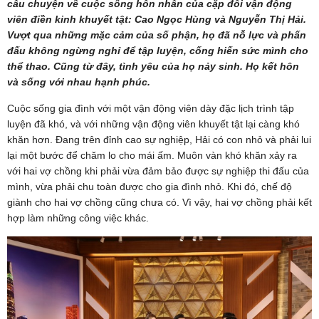
câu chuyện về cuộc sống hôn nhân của cặp đôi vận động
viên điền kinh khuyết tật: Cao Ngọc Hùng và Nguyễn Thị Hải.
Vượt qua những mặc cảm của số phận, họ đã nỗ lực và phấn
đấu không ngừng nghỉ để tập luyện, cống hiến sức mình cho
thể thao. Cũng từ đây, tình yêu của họ nảy sinh. Họ kết hôn
và sống với nhau hạnh phúc.
Cuộc sống gia đình với một vận động viên dày đặc lịch trình tập
luyện đã khó, và với những vận động viên khuyết tật lại càng khó
khăn hơn. Đang trên đỉnh cao sự nghiệp, Hải có con nhỏ và phải lui
lại một bước để chăm lo cho mái ấm. Muôn vàn khó khăn xảy ra
với hai vợ chồng khi phải vừa đảm bảo được sự nghiệp thi đấu của
mình, vừa phải chu toàn được cho gia đình nhỏ. Khi đó, chế độ
giành cho hai vợ chồng cũng chưa có. Vì vậy, hai vợ chồng phải kết
hợp làm những công việc khác.