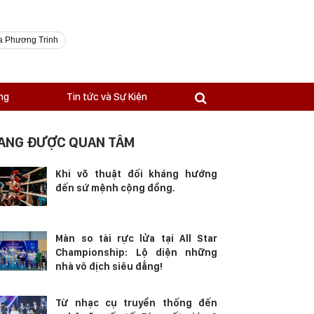
a Phương Trinh
ng
Tin tức và Sự Kiện
ANG ĐƯỢC QUAN TÂM
Khi võ thuật đối kháng hướng
đến sứ mệnh cộng đồng.
Màn so tài rực lửa tại All Star
Championship: Lộ diện những
nhà vô địch siêu đẳng!
Từ nhạc cụ truyền thống đến