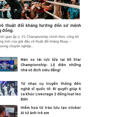
 võ thuật đối kháng hướng đến sứ mệnh
g đồng.
hời gian ấp ủ, V1 Championship chính thức công bố
g mới của giải đấu võ thuật đối kháng Muay –
oxing chuyên nghiệp...
Màn so tài rực lửa tại All Star
Championship: Lộ diện những
nhà vô địch siêu đẳng!
Từ nhạc cụ truyền thống đến
nghệ sĩ quốc tế: Bí quyết giúp 6
ca khúc Livestage 2 đồng loạt leo
BXH
Hiểm họa từ trào lưu tạo sticker
AI từ ảnh trẻ em