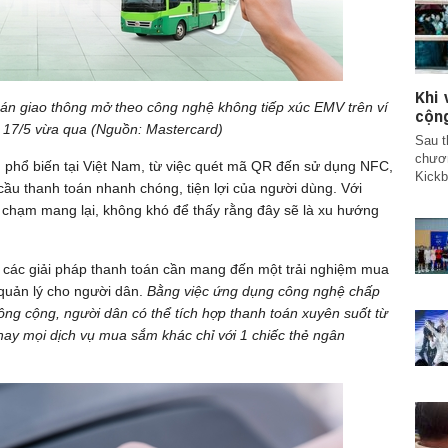
Khi
oán giao thông mở theo công nghệ không tiếp xúc EMV trên ví
cộn
 17/5 vừa qua (Nguồn: Mastercard)
Sau t
chươn
phổ biến tại Việt Nam, từ việc quét mã QR đến sử dụng NFC,
Kickb
ầu thanh toán nhanh chóng, tiện lợi của người dùng. Với
 chạm mang lại, không khó để thấy rằng đây sẽ là xu hướng
, các giải pháp thanh toán cần mang đến một trải nghiệm mua
quản lý cho người dân.
Bằng việc ứng dụng công nghệ chấp
ng cộng, người dân có thể tích hợp thanh toán xuyên suốt từ
hay mọi dịch vụ mua sắm khác chỉ với 1 chiếc thẻ ngân