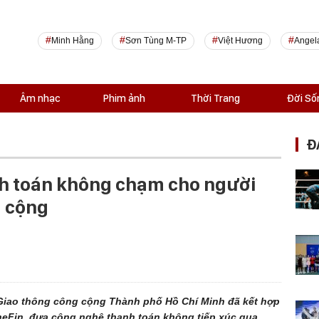
Minh Hằng
Sơn Tùng M-TP
Việt Hương
Angel
Âm nhạc
Phim ảnh
Thời Trang
Đời Số
Đ
h toán không chạm cho người
g cộng
 Giao thông công cộng Thành phố Hồ Chí Minh đã kết hợp
neFin, đưa công nghệ thanh toán không tiếp xúc qua