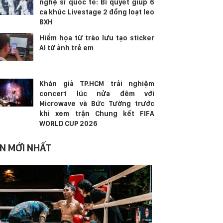
nghệ sĩ quốc tế: Bí quyết giúp 6
ca khúc Livestage 2 đồng loạt leo
BXH
Hiểm họa từ trào lưu tạo sticker
AI từ ảnh trẻ em
Khán giả TP.HCM trải nghiệm
concert lúc nửa đêm với
Microwave và Bức Tường trước
khi xem trận Chung kết FIFA
WORLD CUP 2026
IN MỚI NHẤT