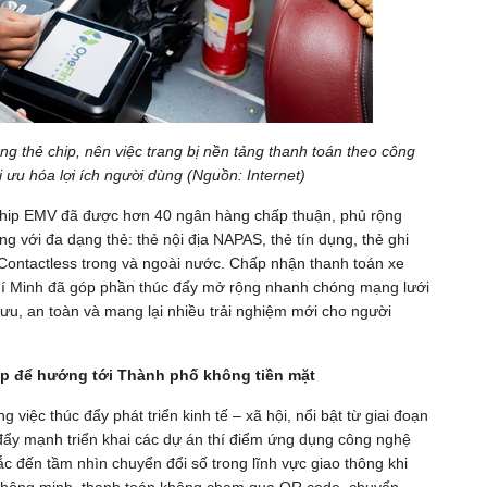
ng thẻ chip, nên việc trang bị nền tảng thanh toán theo công
i ưu hóa lợi ích người dùng (Nguồn: Internet)
chip EMV đã được hơn 40 ngân hàng chấp thuận, phủ rộng
g với đa dạng thẻ: thẻ nội địa NAPAS, thẻ tín dụng, thẻ ghi
Contactless trong và ngoài nước. Chấp nhận thanh toán xe
hí Minh đã góp phần thúc đẩy mở rộng nhanh chóng mạng lưới
i ưu, an toàn và mang lại nhiều trải nghiệm mới cho người
ệp để hướng tới Thành phố không tiền mặt
việc thúc đẩy phát triển kinh tế – xã hội, nổi bật từ giai đoạn
ẩy mạnh triển khai các dự án thí điểm ứng dụng công nghệ
ắc đến tầm nhìn chuyển đổi số trong lĩnh vực giao thông khi