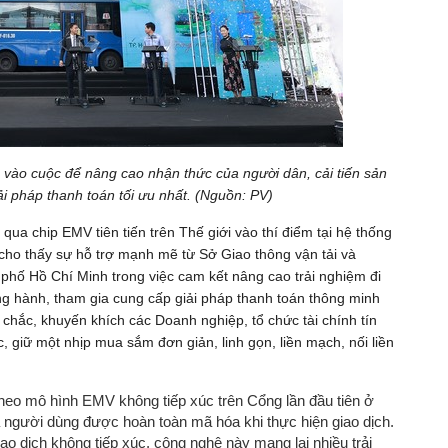
vào cuộc để nâng cao nhận thức của người dân, cải tiến sản
 pháp thanh toán tối ưu nhất. (Nguồn: PV)
ua chip EMV tiên tiến trên Thế giới vào thí điểm tại hệ thống
cho thấy sự hỗ trợ mạnh mẽ từ Sở Giao thông vận tải và
hố Hồ Chí Minh trong việc cam kết nâng cao trải nghiệm đi
ng hành, tham gia cung cấp giải pháp thanh toán thông minh
chắc, khuyến khích các Doanh nghiệp, tổ chức tài chính tín
, giữ một nhịp mua sắm đơn giản, linh gọn, liền mạch, nối liền
theo mô hình EMV không tiếp xúc trên Cổng lần đầu tiên ở
a người dùng được hoàn toàn mã hóa khi thực hiện giao dịch.
ao dịch không tiếp xúc, công nghệ này mang lại nhiều trải