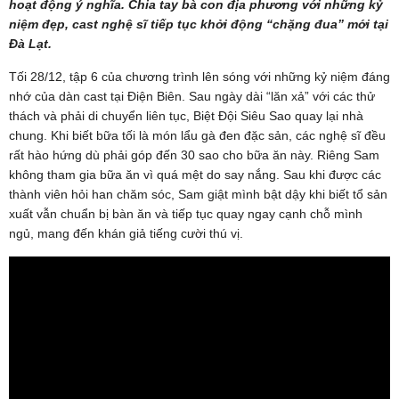
hoạt động ý nghĩa. Chia tay bà con địa phương với những kỷ
niệm đẹp, cast nghệ sĩ tiếp tục khởi động “chặng đua” mới tại
Đà Lạt.
Tối 28/12, tập 6 của chương trình lên sóng với những kỷ niệm đáng
nhớ của dàn cast tại Điện Biên. Sau ngày dài “lăn xả” với các thử
thách và phải di chuyển liên tục, Biệt Đội Siêu Sao quay lại nhà
chung. Khi biết bữa tối là món lẩu gà đen đặc sản, các nghệ sĩ đều
rất hào hứng dù phải góp đến 30 sao cho bữa ăn này. Riêng Sam
không tham gia bữa ăn vì quá mệt do say nắng. Sau khi được các
thành viên hỏi han chăm sóc, Sam giật mình bật dậy khi biết tổ sản
xuất vẫn chuẩn bị bàn ăn và tiếp tục quay ngay cạnh chỗ mình
ngủ, mang đến khán giả tiếng cười thú vị.