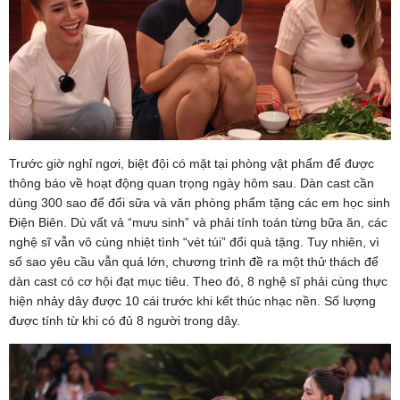
Trước giờ nghỉ ngơi, biệt đội có mặt tại phòng vật phẩm để được
thông báo về hoạt động quan trọng ngày hôm sau. Dàn cast cần
dùng 300 sao để đổi sữa và văn phòng phẩm tặng các em học sinh
Điện Biên. Dù vất vả “mưu sinh” và phải tính toán từng bữa ăn, các
nghệ sĩ vẫn vô cùng nhiệt tình “vét túi” đổi quà tặng. Tuy nhiên, vì
số sao yêu cầu vẫn quá lớn, chương trình đề ra một thử thách để
dàn cast có cơ hội đạt mục tiêu. Theo đó, 8 nghệ sĩ phải cùng thực
hiện nhảy dây được 10 cái trước khi kết thúc nhạc nền. Số lượng
được tính từ khi có đủ 8 người trong dây.