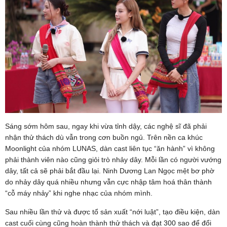
Sáng sớm hôm sau, ngay khi vừa tỉnh dậy, các nghệ sĩ đã phải
nhận thử thách dù vẫn trong cơn buồn ngủ. Trên nền ca khúc
Moonlight của nhóm LUNAS, dàn cast liên tục “ăn hành” vì không
phải thành viên nào cũng giỏi trò nhảy dây. Mỗi lần có người vướng
dây, tất cả sẽ phải bắt đầu lại. Ninh Dương Lan Ngọc mệt bơ phờ
do nhảy dây quá nhiều nhưng vẫn cực nhập tâm hoá thân thành
“cỗ máy nhảy” khi nghe nhạc của nhóm mình.
Sau nhiều lần thử và được tổ sản xuất “nới luật”, tạo điều kiện, dàn
cast cuối cùng cũng hoàn thành thử thách và đạt 300 sao để đổi