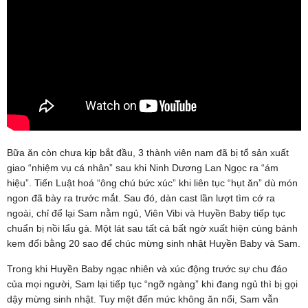
Bữa ăn còn chưa kịp bắt đầu, 3 thành viên nam đã bị tổ sản xuất
giao “nhiệm vụ cá nhân” sau khi Ninh Dương Lan Ngọc ra “ám
hiệu”. Tiến Luật hoá “ông chú bức xúc” khi liên tục “hụt ăn” dù món
ngon đã bày ra trước mắt. Sau đó, dàn cast lần lượt tìm cớ ra
ngoài, chỉ để lại Sam nằm ngủ, Viên Vibi và Huyền Baby tiếp tục
chuẩn bị nồi lẩu gà. Một lát sau tất cả bất ngờ xuất hiện cùng bánh
kem đổi bằng 20 sao để chúc mừng sinh nhật Huyền Baby và Sam.
Trong khi Huyền Baby ngạc nhiên và xúc động trước sự chu đáo
của mọi người, Sam lại tiếp tục “ngỡ ngàng” khi đang ngủ thì bị gọi
dậy mừng sinh nhật. Tuy mệt đến mức không ăn nổi, Sam vẫn