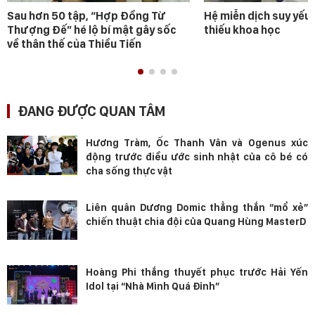
Sau hơn 50 tập, “Hợp Đồng Từ
Hệ miễn dịch suy yếu 
Thượng Đế” hé lộ bí mật gây sốc
thiếu khoa học
về thân thế của Thiều Tiến
ĐANG ĐƯỢC QUAN TÂM
Hương Tràm, Ốc Thanh Vân và Ogenus xúc
động trước điều ước sinh nhật của cô bé có
cha sống thực vật
Liên quân Dương Domic thẳng thắn “mổ xẻ”
chiến thuật chia đội của Quang Hùng MasterD
Hoàng Phi thắng thuyết phục trước Hải Yến
Idol tại “Nhà Mình Quá Đỉnh”