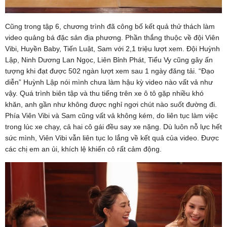
Cũng trong tập 6, chương trình đã công bố kết quả thử thách làm
video quảng bá đặc sản địa phương. Phần thắng thuộc về đội Viên
Vibi, Huyền Baby, Tiến Luật, Sam với 2,1 triệu lượt xem. Đội Huỳnh
Lập, Ninh Dương Lan Ngọc, Liên Bỉnh Phát, Tiểu Vy cũng gây ấn
tượng khi đạt được 502 ngàn lượt xem sau 1 ngày đăng tải. “Đạo
diễn” Huỳnh Lập nói mình chưa làm hậu kỳ video nào vất vả như
vậy. Quá trình biên tập và thu tiếng trên xe ô tô gặp nhiều khó
khăn, anh gần như không được nghỉ ngơi chút nào suốt đường đi.
Phía Viên Vibi và Sam cũng vất vả không kém, do liên tục làm việc
trong lúc xe chạy, cả hai cô gái đều say xe nặng. Dù luôn nỗ lực hết
sức mình, Viên Vibi vẫn liên tục lo lắng về kết quả của video. Được
các chị em an ủi, khích lệ khiến cô rất cảm động.