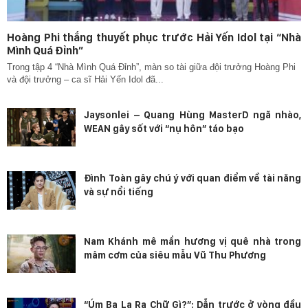
Hoàng Phi thắng thuyết phục trước Hải Yến Idol tại “Nhà
Mình Quá Đỉnh”
Trong tập 4 “Nhà Mình Quá Đỉnh”, màn so tài giữa đội trưởng Hoàng Phi
và đội trưởng – ca sĩ Hải Yến Idol đã...
Jaysonlei – Quang Hùng MasterD ngã nhào,
WEAN gây sốt với “nụ hôn” táo bạo
Đình Toàn gây chú ý với quan điểm về tài năng
và sự nổi tiếng
Nam Khánh mê mẩn hương vị quê nhà trong
mâm cơm của siêu mẫu Vũ Thu Phương
“Úm Ba La Ra Chữ Gì?”: Dẫn trước ở vòng đầu