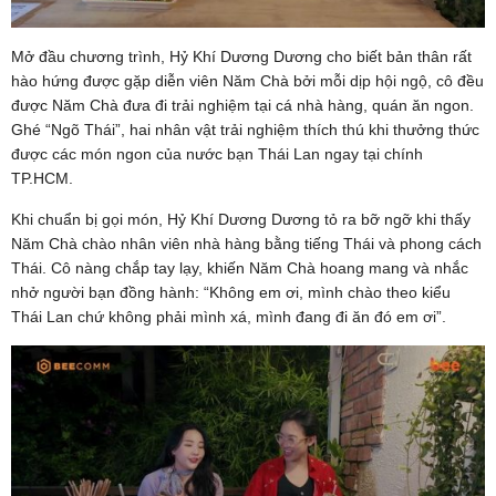
Mở đầu chương trình, Hỷ Khí Dương Dương cho biết bản thân rất
hào hứng được gặp diễn viên Năm Chà bởi mỗi dịp hội ngộ, cô đều
được Năm Chà đưa đi trải nghiệm tại cá nhà hàng, quán ăn ngon.
Ghé “Ngõ Thái”, hai nhân vật trải nghiệm thích thú khi thưởng thức
được các món ngon của nước bạn Thái Lan ngay tại chính
TP.HCM.
Khi chuẩn bị gọi món, Hỷ Khí Dương Dương tỏ ra bỡ ngỡ khi thấy
Năm Chà chào nhân viên nhà hàng bằng tiếng Thái và phong cách
Thái. Cô nàng chắp tay lạy, khiến Năm Chà hoang mang và nhắc
nhở người bạn đồng hành: “Không em ơi, mình chào theo kiểu
Thái Lan chứ không phải mình xá, mình đang đi ăn đó em ơi”.