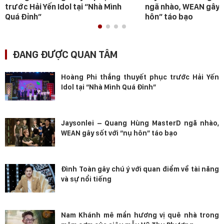
trước Hải Yến Idol tại “Nhà Mình
ngã nhào, WEAN gây s
Quá Đỉnh”
hôn” táo bạo
ĐANG ĐƯỢC QUAN TÂM
Hoàng Phi thắng thuyết phục trước Hải Yến
Idol tại “Nhà Mình Quá Đỉnh”
Jaysonlei – Quang Hùng MasterD ngã nhào,
WEAN gây sốt với “nụ hôn” táo bạo
Đình Toàn gây chú ý với quan điểm về tài năng
và sự nổi tiếng
Nam Khánh mê mẩn hương vị quê nhà trong