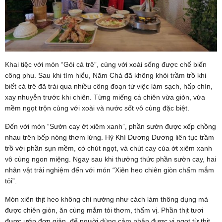
Khai tiệc với món “Gỏi cá trê”, cùng với xoài sống được chế biến
công phu. Sau khi tìm hiểu, Năm Chà đã không khỏi trầm trồ khi
biết cá trê đã trải qua nhiều công đoạn từ việc làm sạch, hấp chín,
xay nhuyễn trước khi chiên. Từng miếng cá chiên vừa giòn, vừa
mềm ngọt trộn cùng với xoài và nước sốt vô cùng đặc biệt.
Đến với món “Sườn cay ớt xiêm xanh”, phần sườn được xếp chồng
nhau trên bếp nóng thơm lừng. Hỷ Khí Dương Dương liên tục trầm
trồ với phần sụn mềm, có chút ngọt, và chút cay của ớt xiêm xanh
vô cùng ngon miệng. Ngay sau khi thưởng thức phần sườn cay, hai
nhân vật trải nghiệm đến với món “Xiên heo chiên giòn chấm mắm
tỏi”.
Món xiên thịt heo không chỉ nướng như cách làm thông dụng mà
được chiên giòn, ăn cùng mắm tỏi thơm, thấm vị. Phần thịt tươi
được ướp đơn giản, để người dùng cảm nhận được vị ngọt từ thịt