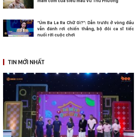
mâm cơm của siêu mẫu Vũ Thu Phương
“Úm Ba La Ra Chữ Gì?”: Dẫn trước ở vòng đầu
vẫn đánh rơi chiến thắng, bộ đôi ca sĩ tiếc
nuối rời cuộc chơi
TIN MỚI NHẤT