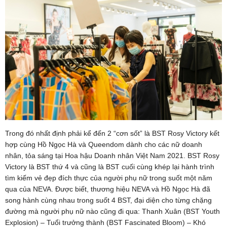
Trong đó nhất định phải kể đến 2 “cơn sốt” là BST Rosy Victory kết
hợp cùng Hồ Ngọc Hà và Queendom dành cho các nữ doanh
nhân, tỏa sáng tại Hoa hậu Doanh nhân Việt Nam 2021. BST Rosy
Victory là BST thứ 4 và cũng là BST cuối cùng khép lại hành trình
tìm kiếm vẻ đẹp đích thực của người phụ nữ trong suốt một năm
qua của NEVA. Được biết, thương hiệu NEVA và Hồ Ngọc Hà đã
song hành cùng nhau trong suốt 4 BST, đại diện cho từng chặng
đường mà người phụ nữ nào cũng đi qua: Thanh Xuân (BST Youth
Explosion) – Tuổi trưởng thành (BST Fascinated Bloom) – Khó