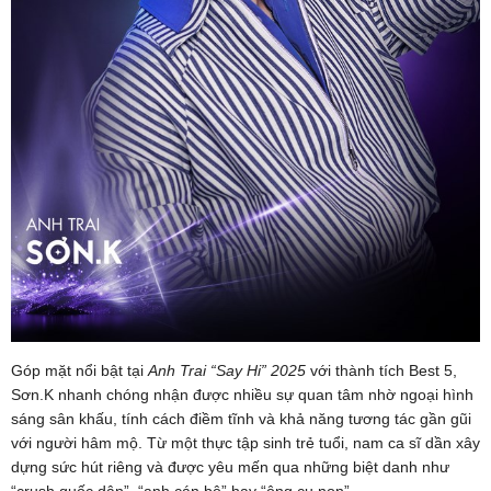
Góp mặt nổi bật tại
Anh Trai “Say Hi” 2025
với thành tích Best 5,
Sơn.K nhanh chóng nhận được nhiều sự quan tâm nhờ ngoại hình
sáng sân khấu, tính cách điềm tĩnh và khả năng tương tác gần gũi
với người hâm mộ. Từ một thực tập sinh trẻ tuổi, nam ca sĩ dần xây
dựng sức hút riêng và được yêu mến qua những biệt danh như
“crush quốc dân”, “anh cán bộ” hay “ông cụ non”.