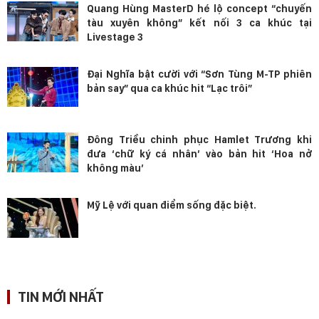
Quang Hùng MasterD hé lộ concept “chuyến
tàu xuyên không” kết nối 3 ca khúc tại
Livestage 3
Đại Nghĩa bật cười với “Sơn Tùng M-TP phiên
bản say” qua ca khúc hit “Lạc trôi”
Đông Triều chinh phục Hamlet Trương khi
đưa ‘chữ ký cá nhân’ vào bản hit ‘Hoa nở
không màu’
Mỹ Lệ với quan điểm sống đặc biệt.
TIN MỚI NHẤT