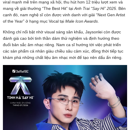
viral mạnh mẽ trên mạng xã hội, thu hút hơn 12 triệu lượt xem và
mang về giải thưởng “The Best Hit” tại
Anh Trai “Say Hi” 2025
. Bên
cạnh đó, nam nghệ sĩ còn được vinh danh với giải “Next Gen Artist
of the Year” ở hạng mục Vocal tại
Male Icon Awards
.
Không chỉ nổi bật nhờ visual sáng sân khấu, Jaysonlei còn được
đánh giá cao bởi tinh thần dám thử nghiệm và định hướng theo
đuổi bản sắc âm nhạc riêng. Nam ca sĩ hướng tới việc phát triển
các sản phẩm cá nhân giàu chiều sâu cảm xúc, đồng thời tiếp tục
khám phá những chất liệu âm nhạc mới để tạo nên dấu ấn riêng.