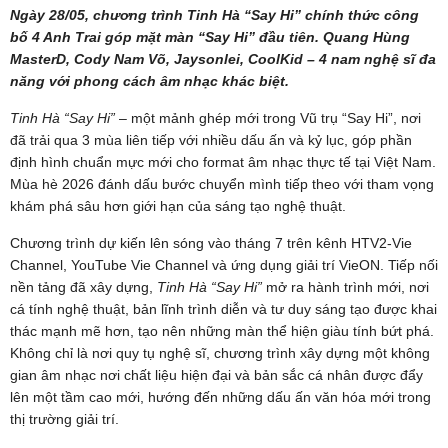
Ngày 28/05, chương trình Tinh Hà “Say Hi” chính thức công
bố 4 Anh Trai góp mặt màn “Say Hi” đầu tiên.
Quang Hùng
MasterD, Cody Nam Võ, Jaysonlei, CoolKid
– 4 nam nghệ sĩ đa
năng với phong cách âm nhạc khác biệt.
Tinh Hà “Say Hi”
– một mảnh ghép mới trong Vũ trụ “Say Hi”, nơi
đã trải qua 3 mùa liên tiếp với nhiều dấu ấn và kỷ lục, góp phần
định hình chuẩn mực mới cho format âm nhạc thực tế tại Việt Nam.
Mùa hè 2026 đánh dấu bước chuyển mình tiếp theo với tham vọng
khám phá sâu hơn giới hạn của sáng tạo nghệ thuật.
Chương trình dự kiến lên sóng vào tháng 7 trên kênh HTV2-Vie
Channel, YouTube Vie Channel và ứng dụng giải trí VieON. Tiếp nối
nền tảng đã xây dựng,
Tinh Hà “Say Hi”
mở ra hành trình mới, nơi
cá tính nghệ thuật, bản lĩnh trình diễn và tư duy sáng tạo được khai
thác mạnh mẽ hơn, tạo nên những màn thể hiện giàu tính bứt phá.
Không chỉ là nơi quy tụ nghệ sĩ, chương trình xây dựng một không
gian âm nhạc nơi chất liệu hiện đại và bản sắc cá nhân được đẩy
lên một tầm cao mới, hướng đến những dấu ấn văn hóa mới trong
thị trường giải trí.