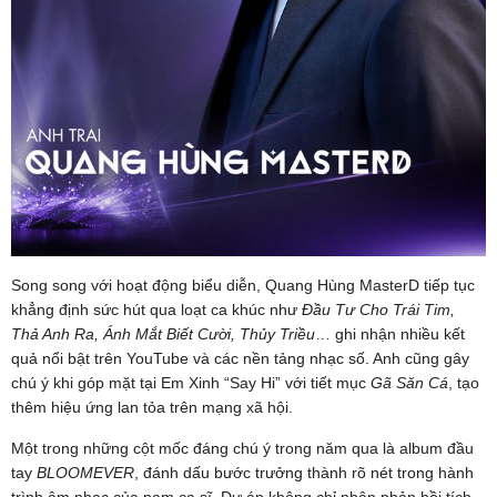
Song song với hoạt động biểu diễn, Quang Hùng MasterD tiếp tục
khẳng định sức hút qua loạt ca khúc như
Đầu Tư Cho Trái Tim,
Thả Anh Ra, Ánh Mắt Biết Cười, Thủy Triều
… ghi nhận nhiều kết
quả nổi bật trên YouTube và các nền tảng nhạc số. Anh cũng gây
chú ý khi góp mặt tại Em Xinh “Say Hi” với tiết mục
Gã Săn Cá
, tạo
thêm hiệu ứng lan tỏa trên mạng xã hội.
Một trong những cột mốc đáng chú ý trong năm qua là album đầu
tay
BLOOMEVER
, đánh dấu bước trưởng thành rõ nét trong hành
trình âm nhạc của nam ca sĩ. Dự án không chỉ nhận phản hồi tích