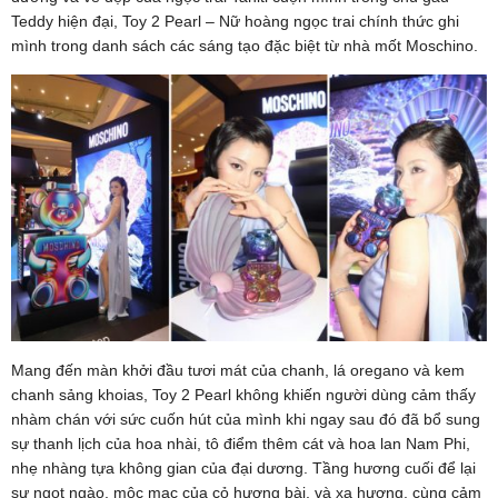
Teddy hiện đại, Toy 2 Pearl – Nữ hoàng ngọc trai chính thức ghi
mình trong danh sách các sáng tạo đặc biệt từ nhà mốt Moschino.
Mang đến màn khởi đầu tươi mát của chanh, lá oregano và kem
chanh sảng khoias, Toy 2 Pearl không khiến người dùng cảm thấy
nhàm chán với sức cuốn hút của mình khi ngay sau đó đã bổ sung
sự thanh lịch của hoa nhài, tô điểm thêm cát và hoa lan Nam Phi,
nhẹ nhàng tựa không gian của đại dương. Tầng hương cuối để lại
sự ngọt ngào, mộc mạc của cỏ hương bài, và xạ hương, cùng cảm