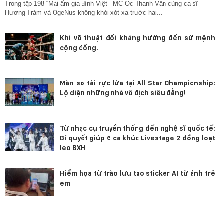
Trong tập 198 “Mái ấm gia đình Việt”, MC Ốc Thanh Vân cùng ca sĩ
Hương Tràm và OgeNus không khỏi xót xa trước hai...
Khi võ thuật đối kháng hướng đến sứ mệnh
cộng đồng.
Màn so tài rực lửa tại All Star Championship:
Lộ diện những nhà vô địch siêu đẳng!
Từ nhạc cụ truyền thống đến nghệ sĩ quốc tế:
Bí quyết giúp 6 ca khúc Livestage 2 đồng loạt
leo BXH
Hiểm họa từ trào lưu tạo sticker AI từ ảnh trẻ
em