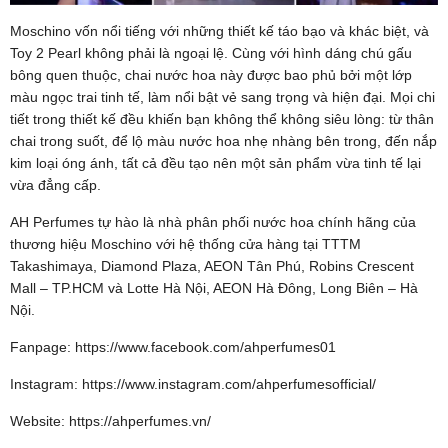
Moschino vốn nổi tiếng với những thiết kế táo bạo và khác biệt, và
Toy 2 Pearl không phải là ngoại lệ. Cùng với hình dáng chú gấu
bông quen thuộc, chai nước hoa này được bao phủ bởi một lớp
màu ngọc trai tinh tế, làm nổi bật vẻ sang trọng và hiện đại. Mọi chi
tiết trong thiết kế đều khiến bạn không thể không siêu lòng: từ thân
chai trong suốt, để lộ màu nước hoa nhẹ nhàng bên trong, đến nắp
kim loại óng ánh, tất cả đều tạo nên một sản phẩm vừa tinh tế lại
vừa đẳng cấp.
AH Perfumes tự hào là nhà phân phối nước hoa chính hãng của
thương hiệu Moschino với hệ thống cửa hàng tại TTTM
Takashimaya, Diamond Plaza, AEON Tân Phú, Robins Crescent
Mall – TP.HCM và Lotte Hà Nội, AEON Hà Đông, Long Biên – Hà
Nội.
Fanpage: https://www.facebook.com/ahperfumes01
Instagram: https://www.instagram.com/ahperfumesofficial/
Website: https://ahperfumes.vn/