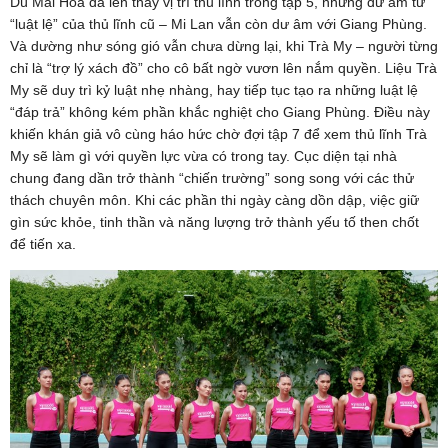
Dù Mai Hoa đã lên thay vị trí thủ lĩnh trong tập 5, nhưng dư âm từ
“luật lệ” của thủ lĩnh cũ – Mi Lan vẫn còn dư âm với Giang Phùng.
Và dường như sóng gió vẫn chưa dừng lại, khi Trà My – người từng
chỉ là “trợ lý xách đồ” cho cô bất ngờ vươn lên nắm quyền. Liệu Trà
My sẽ duy trì kỷ luật nhẹ nhàng, hay tiếp tục tạo ra những luật lệ
“đáp trả” không kém phần khắc nghiệt cho Giang Phùng. Điều này
khiến khán giả vô cùng háo hức chờ đợi tập 7 để xem thủ lĩnh Trà
My sẽ làm gì với quyền lực vừa có trong tay. Cục diện tại nhà
chung đang dần trở thành “chiến trường” song song với các thử
thách chuyên môn. Khi các phần thi ngày càng dồn dập, việc giữ
gìn sức khỏe, tinh thần và năng lượng trở thành yếu tố then chốt
để tiến xa.