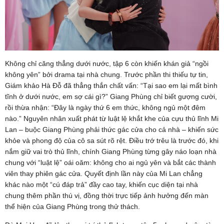
Không chỉ căng thẳng dưới nước, tập 6 còn khiến khán giả “ngồi
không yên” bởi drama tại nhà chung. Trước phần thi thiếu tự tin,
Giám khảo Hà Đỗ đã thẳng thắn chất vấn: “Tại sao em lại mất bình
tĩnh ở dưới nước, em sợ cái gì?” Giang Phùng chỉ biết gượng cười,
rồi thừa nhận: “Đây là ngày thứ 6 em thức, không ngủ một đêm
nào.” Nguyên nhân xuất phát từ luật lệ khắt khe của cựu thủ lĩnh Mi
Lan – buộc Giang Phùng phải thức gác cửa cho cả nhà – khiến sức
khỏe và phong độ của cô sa sút rõ rệt. Điều trớ trêu là trước đó, khi
nắm giữ vai trò thủ lĩnh, chính Giang Phùng từng gây náo loạn nhà
chung với “luật lệ” oái oăm: không cho ai ngủ yên và bắt các thành
viên thay phiên gác cửa. Quyết định lần này của Mi Lan chẳng
khác nào một “cú đáp trả” đầy cao tay, khiến cục diện tại nhà
chung thêm phần thú vị, đồng thời trực tiếp ảnh hưởng đến màn
thể hiện của Giang Phùng trong thử thách.