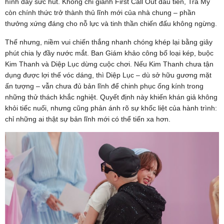
hình đầy sức hút. Không chỉ giành First Call Out đầu tiên, Trà My
còn chính thức trở thành thủ lĩnh mới của nhà chung – phần
thưởng xứng đáng cho nỗ lực và tinh thần chiến đấu không ngừng.
Thế nhưng, niềm vui chiến thắng nhanh chóng khép lại bằng giây
phút chia ly đầy nước mắt. Ban Giám khảo công bố loại kép, buộc
Kim Thanh và Diệp Lục dừng cuộc chơi. Nếu Kim Thanh chưa tận
dụng được lợi thế vóc dáng, thì Diệp Lục – dù sở hữu gương mặt
ấn tượng – vẫn chưa đủ bản lĩnh để chinh phục ống kính trong
những thử thách khắc nghiệt. Quyết định này khiến khán giả không
khỏi tiếc nuối, nhưng cũng phản ánh rõ sự khốc liệt của hành trình:
chỉ những ai thật sự bản lĩnh mới có thể tiến xa hơn.