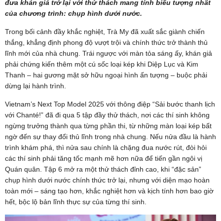
đưa khán giả trở lại với thử thách mang tính biểu tượng nhất
của chương trình: chụp hình dưới nước.
Trong bối cảnh đầy khắc nghiệt, Trà My đã xuất sắc giành chiến
thắng, khẳng định phong độ vượt trội và chính thức trở thành thủ
lĩnh mới của nhà chung. Trái ngược với màn tỏa sáng ấy, khán giả
phải chứng kiến thêm một cú sốc loại kép khi Diệp Lục và Kim
Thanh – hai gương mặt sở hữu ngoại hình ấn tượng – buộc phải
dừng lại hành trình.
Vietnam’s Next Top Model 2025 với thông điệp “Sải bước thanh lịch
với Chanté!” đã đi qua 5 tập đầy thử thách, nơi các thí sinh không
ngừng trưởng thành qua từng phần thi, từ những màn loại kép bất
ngờ đến sự thay đổi thủ lĩnh trong nhà chung. Nếu nửa đầu là hành
trình khám phá, thì nửa sau chính là chặng đua nước rút, đòi hỏi
các thí sinh phải tăng tốc mạnh mẽ hơn nữa để tiến gần ngôi vị
Quán quân. Tập 6 mở ra một thử thách đỉnh cao, khi “đặc sản”
chụp hình dưới nước chính thức trở lại, nhưng với diện mạo hoàn
toàn mới – sáng tạo hơn, khắc nghiệt hơn và kịch tính hơn bao giờ
hết, bộc lộ bản lĩnh thực sự của từng thí sinh.