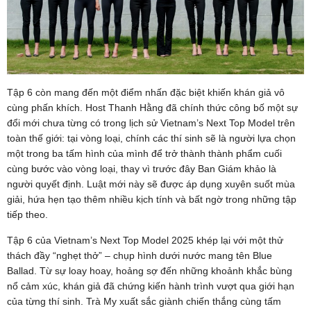
Tập 6 còn mang đến một điểm nhấn đặc biệt khiến khán giả vô
cùng phấn khích. Host Thanh Hằng đã chính thức công bố một sự
đổi mới chưa từng có trong lịch sử Vietnam’s Next Top Model trên
toàn thế giới: tại vòng loại, chính các thí sinh sẽ là người lựa chọn
một trong ba tấm hình của mình để trở thành thành phẩm cuối
cùng bước vào vòng loại, thay vì trước đây Ban Giám khảo là
người quyết định. Luật mới này sẽ được áp dụng xuyên suốt mùa
giải, hứa hẹn tạo thêm nhiều kịch tính và bất ngờ trong những tập
tiếp theo.
Tập 6 của Vietnam’s Next Top Model 2025 khép lại với một thử
thách đầy “nghẹt thở” – chụp hình dưới nước mang tên Blue
Ballad. Từ sự loay hoay, hoảng sợ đến những khoảnh khắc bùng
nổ cảm xúc, khán giả đã chứng kiến hành trình vượt qua giới hạn
của từng thí sinh. Trà My xuất sắc giành chiến thắng cùng tấm