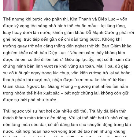
Thế nhưng khi bước vào phần thi, Kim Thanh và Diệp Lục – vốn
được kỳ vọng tỏa sáng nhờ hình thể chuẩn mẫu – lại lúng túng,
loay hoay dưới làn nước, khiến giám khảo Đỗ Mạnh Cường phải rời
ghế nóng, trực tiếp đến gần để chỉ dẫn từng bước. Không khí
trường quay trở nên căng thẳng đến nghẹt thở khi Ban Giám khảo
nghiêm khắc cảnh báo Diệp Lục: “Nếu em cảm thấy không làm
được thì em có thể đi lên luôn.” Giữa áp lực ấy, một số thí sinh đã
chứng minh bản lĩnh vượt ra khỏi vùng an toàn. Mai Hoa, dù gặp
sự cố tuột gút ngay trong lúc chụp, vẫn kiên cường trở lại và hoàn
thành phần thi mượt mà, nhận được “cơn mưa lời khen” từ Ban
Giám khảo. Ngược lại, Giang Phùng – gương mặt nhiều lần nằm
trong nhóm thể hiện xuất sắc – bất ngờ chững lại, không còn giữ
được sự bứt phá như trước.
Trái ngược với sự hụt hơi của nhiều đối thủ, Trà My đã biến thử
thách thành màn trình diễn riêng. Với lợi thế biết bơi từ nhỏ cùng
nền tảng múa dẻo dai, cô dễ dàng làm chủ chuyển động trong làn
nước, kết hợp hoàn hảo với vòng tròn để tạo nên những khung