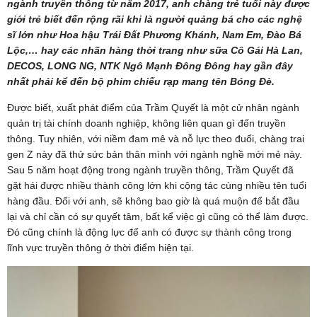
ngành truyền thông từ năm 2017, anh chàng trẻ tuổi này được
giới trẻ biết đến rộng rãi khi là người quảng bá cho các nghệ
sĩ lớn như Hoa hậu Trái Đất Phương Khánh, Nam Em, Đào Bá
Lộc,… hay các nhãn hàng thời trang như sữa Cô Gái Hà Lan,
DECOS, LONG NG, NTK Ngô Mạnh Đông Đông hay gần đây
nhất phải kể đến bộ phim chiếu rạp mang tên Bóng Đè.
Được biết, xuất phát điểm của Trầm Quyết là một cử nhân ngành
quản trị tài chính doanh nghiệp, không liên quan gì đến truyền
thông. Tuy nhiên, với niềm đam mê và nỗ lực theo đuổi, chàng trai
gen Z này đã thử sức bản thân mình với ngành nghề mới mẻ này.
Sau 5 năm hoạt động trong ngành truyền thông, Trầm Quyết đã
gặt hái được nhiều thành công lớn khi cộng tác cùng nhiều tên tuổi
hàng đầu. Đối với anh, sẽ không bao giờ là quá muộn để bắt đầu
lại và chỉ cần có sự quyết tâm, bất kể việc gì cũng có thể làm được.
Đó cũng chính là động lực để anh có được sự thành công trong
lĩnh vực truyền thông ở thời điểm hiện tại.