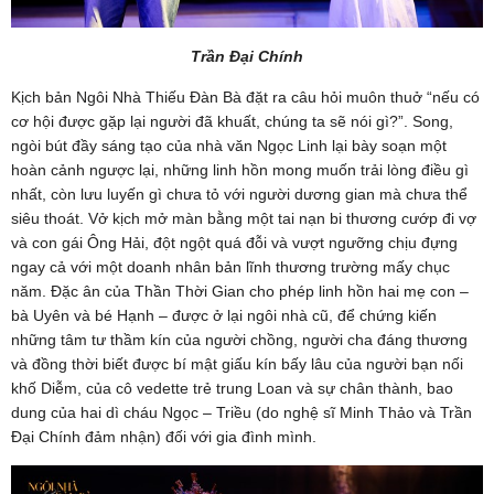
Trần Đại Chính
Kịch bản Ngôi Nhà Thiếu Đàn Bà đặt ra câu hỏi muôn thuở “nếu có
cơ hội được gặp lại người đã khuất, chúng ta sẽ nói gì?”. Song,
ngòi bút đầy sáng tạo của nhà văn Ngọc Linh lại bày soạn một
hoàn cảnh ngược lại, những linh hồn mong muốn trải lòng điều gì
nhất, còn lưu luyến gì chưa tỏ với người dương gian mà chưa thể
siêu thoát. Vở kịch mở màn bằng một tai nạn bi thương cướp đi vợ
và con gái Ông Hải, đột ngột quá đỗi và vượt ngưỡng chịu đựng
ngay cả với một doanh nhân bản lĩnh thương trường mấy chục
năm. Đặc ân của Thần Thời Gian cho phép linh hồn hai mẹ con –
bà Uyên và bé Hạnh – được ở lại ngôi nhà cũ, để chứng kiến
những tâm tư thầm kín của người chồng, người cha đáng thương
và đồng thời biết được bí mật giấu kín bấy lâu của người bạn nối
khố Diễm, của cô vedette trẻ trung Loan và sự chân thành, bao
dung của hai dì cháu Ngọc – Triều (do nghệ sĩ Minh Thảo và Trần
Đại Chính đảm nhận) đối với gia đình mình.