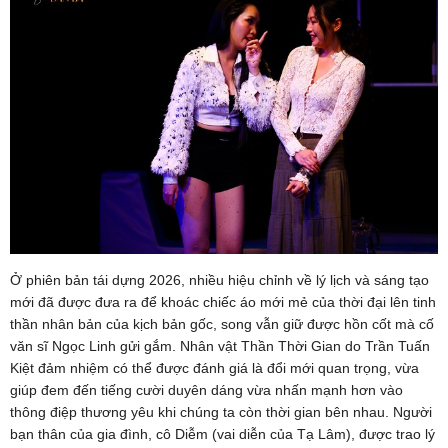
Ở phiên bản tái dựng 2026, nhiều hiệu chỉnh về lý lịch và sáng tạo
mới đã được đưa ra để khoác chiếc áo mới mẻ của thời đại lên tinh
thần nhân bản của kịch bản gốc, song vẫn giữ được hồn cốt mà cố
văn sĩ Ngọc Linh gửi gắm. Nhân vật Thần Thời Gian do Trần Tuấn
Kiệt đảm nhiệm có thể được đánh giá là đổi mới quan trọng, vừa
giúp đem đến tiếng cười duyên dáng vừa nhấn mạnh hơn vào
thông điệp thương yêu khi chúng ta còn thời gian bên nhau. Người
bạn thân của gia đình, cô Diễm (vai diễn của Tạ Lâm), được trao lý