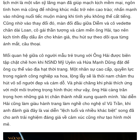
lịch mới là một văn sỹ lãng mạn đã giúp mạch kịch mềm mại, ngôn
tình hơn mà cũng để những khúc mắc trở nên cao trào; nhấn mạnh
vào những nuối tiếc muộn màng khi tình yêu không thể cất tiếng.
Cũng nhờ vào thay đổi đó, màn đối đầu giữa Diễm và cô vedette
chân dài Loan, cô gái thần tượng và cảm mến ông Hải, tạo nên
kịch tính đầy dấu ấn cho khán giả, thu hút sự theo dõi qua từng
ánh mắt, câu thoại.
Mối quan hệ giữa cô người mẫu trẻ trung với Ông Hải được biên
tập chặt chẽ hơn khi NSND Mỹ Uyên và Hứa Mạnh Dũng đặt để
ông cụ thể vào địa hạt thời trang. Một nhân sự cao cấp, quyền lực
trong ngành công nghiệp xa hoa, lộng lẫy sẽ là thỏi nam châm thu
hút vô số người đẹp và cám dỗ. Và phải chăng khi phải thích ứng
với một môi trường trọng hình thức như vậy, ông Hải càng trân
trọng hơn những giá trị chân thành nhất xung quanh mình. Vai diễn
Hải cũng làm giàu hành trang làm nghề cho nghệ sĩ Vũ Trần, khi
anh đánh giá đây là vai diễn “lệch tuổi và nhiều khác biệt” song đã
cho anh trải nghiệm đáng giá về cảm xúc cũng như tạo hình mới
mẻ.