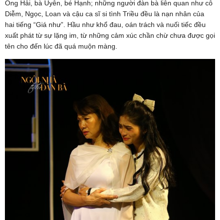
Ông Hải, bà Uyên, bé Hạnh; những người đàn bà liên quan như cô
Diễm, Ngọc, Loan và cậu ca sĩ si tình Triều đều là nạn nhân của
hai tiếng “Giá như”. Hầu như khổ đau, oán trách và nuối tiếc đều
xuất phát từ sự lặng im, từ những cảm xúc chần chừ chưa được gọi
tên cho đến lúc đã quá muộn màng.