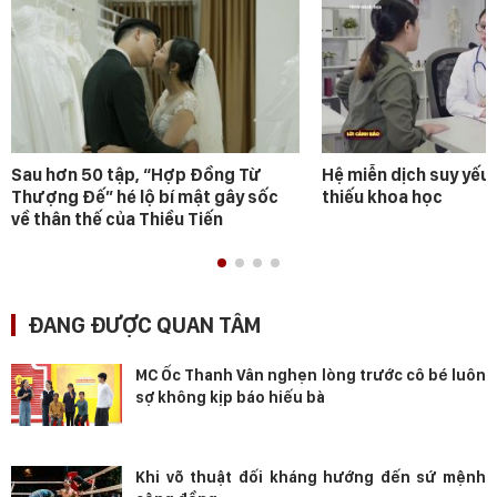
Sau hơn 50 tập, “Hợp Đồng Từ
Hệ miễn dịch suy yếu 
Thượng Đế” hé lộ bí mật gây sốc
thiếu khoa học
về thân thế của Thiều Tiến
ĐANG ĐƯỢC QUAN TÂM
MC Ốc Thanh Vân nghẹn lòng trước cô bé luôn
sợ không kịp báo hiếu bà
Khi võ thuật đối kháng hướng đến sứ mệnh