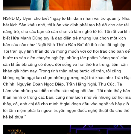
NSND Mỹ Uyên cho biết “ngay từ khi đảm nhận vai trò quản lý Nhà
hát kịch Sân khấu nhỏ, tôi luôn xác định phải tạo bệ đỡ cho các tài
năng trẻ, cho các bạn có sân chơi và làm nghề tử tế. Tôi rất vui khi
biết Hứa Mạnh Dũng tuy là đạo diễn trẻ nhưng lựa chọn một kịch
bản sâu sắc như “Ngôi Nhà Thiếu Đàn Bà” để thử sức tốt nghiệp.
Tôi trân quý tinh thần đó và mong muốn với cơ hội trao cho bạn để
bước ra sàn diễn chuyên nghiệp, những tác phẩm “vàng son” của
sân khấu 5B cũng có được đời sống và hơi thở trẻ trung, tiệm cận
khán giả hôm nay. Trong tinh thần nâng bước kể trên, tôi cũng
không ngần ngại lựa chọn những gương mặt trẻ khác như Trần Đại
Chính, Nguyễn Đoàn Ngọc Diệp, Trần Hằng Nghi, Thu Cúc, Tạ
Lâm vào những vai diễn nhiều sức nặng nội tâm. Tôi nhìn thấy bản
thân mình ở trong các bạn, cũng như luôn nhớ về những cơ hội mà
thầy, cô, anh chị đã cho mình ở giai đoạn đầu vào nghề và bây giờ
tôi tâm niệm phải là người truyền ngọn đuốc nghệ thuật đó cho thế
hệ kế thừa.”