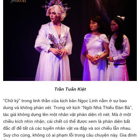
Trần Tuấn Kiệt
“Chữ ký” trong tinh thần của kịch bản Ngọc Linh nằm ở sự bao
dung và không phán xét. Trong vở kịch “Ngôi Nhà Thiếu Đàn Bà”,
tác giả không dựng lên một nhân vật phản diện rõ nét. Mà ở một
chiều kích nhìn nhận, cái chết có thể được xem là phản diện bất
đắc dĩ để tất cả các tuyến nhân vật va đập và soi chiếu lẫn nhau.
Suy cho cùng, không có ai phạm lỗi trong câu chuyện này. Gia đình