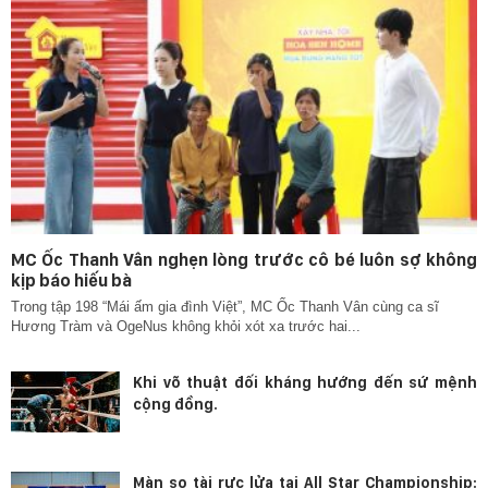
MC Ốc Thanh Vân nghẹn lòng trước cô bé luôn sợ không
kịp báo hiếu bà
Trong tập 198 “Mái ấm gia đình Việt”, MC Ốc Thanh Vân cùng ca sĩ
Hương Tràm và OgeNus không khỏi xót xa trước hai...
Khi võ thuật đối kháng hướng đến sứ mệnh
cộng đồng.
Màn so tài rực lửa tại All Star Championship: