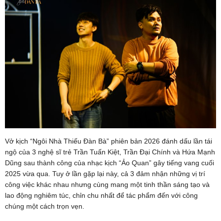
Vở kịch “Ngôi Nhà Thiếu Đàn Bà” phiên bản 2026 đánh dấu lần tái
ngộ của 3 nghệ sĩ trẻ Trần Tuấn Kiệt, Trần Đại Chính và Hứa Mạnh
Dũng sau thành công của nhạc kịch “Ảo Quan” gây tiếng vang cuối
2025 vừa qua. Tuy ở lần gặp lại này, cả 3 đảm nhận những vị trí
công việc khác nhau nhưng cùng mang một tinh thần sáng tạo và
lao động nghiêm túc, chỉn chu nhất để tác phẩm đến với công
chúng một cách trọn vẹn.