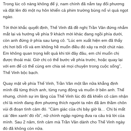
Trong lúc cô nàng không để ý, nam chính đã nắm tay đối phương
và đặt lên đó một nụ hôn khiến cả phim trường bùng nổ vì quá ngọt
ngào.
Tới thời khắc quyết định, Thế Vinh đã đề nghị Trần Vân đứng nhắm
mắt lại và hướng về phía 9 khách mời khác đang ngồi phía dưới,
còn anh đứng ở phía sau lưng cô. “Lúc em xuất hiện em đã thấy
chị hơi bối rối và em không hề muốn điều đó xảy ra một chút nào.
Em không quan trọng kết quả khi tới đây đâu, em chỉ muốn chị
được thoải mái. Giờ chị có thể bước về phía trước, hoặc quay lại
với em để có thể cùng em chia sẻ mọi chuyện trong cuộc sống”,
Thế Vinh bộc bạch.
Quay mặt về phía Thế Vinh, Trần Vân một lần nữa khẳng định
mình đã từng thích anh, từng rung động và muốn ở bên anh. Thế
nhưng, chính sự im lặng của Thế Vinh lúc đó đã khiến cô cảm nhận
chỉ là mình đang đơn phương thích người ta nên đã âm thầm chôn
vùi đi đoạn tình cảm đó. “Cảm giác của chị bây giờ là… Chị bị mất
cái ‘đèn xanh’ đó rồi”, nữ chính ngập ngừng đưa ra câu trả lời của
mình. Sau 2 năm, tình cảm mà Trần Vân dành cho Thế Vinh ngày
đó đã không còn nữa.