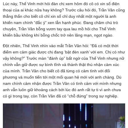
Lúc này, Thế Vinh mới hỏi đàn chị xem hôm đó cô có xin số điện
thoại của ai khác nữa hay không? Trước câu hỏi đó, Trần Vân cũng
thẳng thắn cho biết cô chỉ xin số chỉ duy nhất một người là anh
khiến nam chính “đắc ý” xen lẫn hạnh phúc. Đang chăm chú trò
chuyện, Trần Vân bỗng vươn tay qua lau mồ hôi cho Thế Vinh
khiến bầu không khí bỗng chốc trở nên lãng mạn, ngọt ngào.
Đột nhiên, Thế Vinh nhìn vào mắt Trần Vân hỏi: “Đã có một thời
điểm em cảm giác được chị đang ‘bật đèn xanh’ với em. Chị có như
vậy không?” Trước màn “đánh úp” bất ngờ của Thế Vinh nhưng nữ
chính vẫn giữ được sự bình tĩnh và thành thật thú nhận cảm xúc
của mình. Trần Vân cho biết cô đã từng có cảm tình với đối
phương và muốn tiến tới một mối quan hệ mới với anh chàng. Dù
nam chính cảm nhận được Trần Vân có tình cảm với mình nhưng
anh vẫn luôn giữ khoảng cách bởi lúc đó anh rất tự ti vì anh chưa
có gì trong tay, còn Trần Vân đã có “chỗ đứng” trong sự nghiệp.