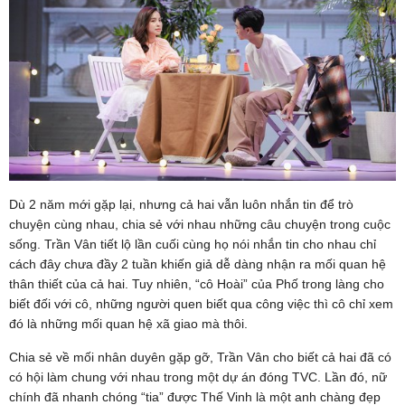
Dù 2 năm mới gặp lại, nhưng cả hai vẫn luôn nhắn tin để trò
chuyện cùng nhau, chia sẻ với nhau những câu chuyện trong cuộc
sống. Trần Vân tiết lộ lần cuối cùng họ nói nhắn tin cho nhau chỉ
cách đây chưa đầy 2 tuần khiến giả dễ dàng nhận ra mối quan hệ
thân thiết của cả hai. Tuy nhiên, “cô Hoài” của Phố trong làng cho
biết đối với cô, những người quen biết qua công việc thì cô chỉ xem
đó là những mối quan hệ xã giao mà thôi.
Chia sẻ về mối nhân duyên gặp gỡ, Trần Vân cho biết cả hai đã có
có hội làm chung với nhau trong một dự án đóng TVC. Lần đó, nữ
chính đã nhanh chóng “tia” được Thế Vinh là một anh chàng đẹp