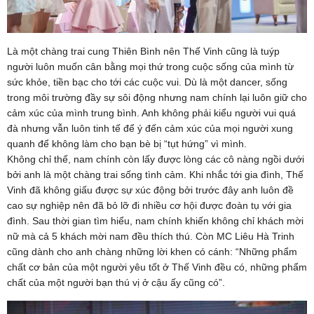
Là một chàng trai cung Thiên Bình nên Thế Vinh cũng là tuýp
người luôn muốn cân bằng mọi thứ trong cuộc sống của mình từ
sức khỏe, tiền bạc cho tới các cuộc vui. Dù là một dancer, sống
trong môi trường đầy sự sôi động nhưng nam chính lại luôn giữ cho
cảm xúc của mình trung bình. Anh không phải kiểu người vui quá
đà nhưng vẫn luôn tinh tế để ý đến cảm xúc của mọi người xung
quanh để không làm cho bạn bè bị “tụt hứng” vì mình.
Không chỉ thế, nam chính còn lấy được lòng các cô nàng ngồi dưới
bởi anh là một chàng trai sống tình cảm. Khi nhắc tới gia đình, Thế
Vinh đã không giấu được sự xúc động bởi trước đây anh luôn đề
cao sự nghiệp nên đã bỏ lỡ đi nhiều cơ hội được đoàn tụ với gia
đình. Sau thời gian tìm hiểu, nam chính khiến không chỉ khách mời
nữ mà cả 5 khách mời nam đều thích thú. Còn MC Liêu Hà Trinh
cũng dành cho anh chàng những lời khen có cánh: “Những phẩm
chất cơ bản của một người yêu tốt ở Thế Vinh đều có, những phẩm
chất của một người bạn thú vị ở cậu ấy cũng có”.