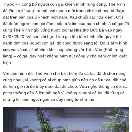
Trước khi công bố người con gái khiến mình rung động, Thế Vinh
đã lần lượt “tung” ra một vài manh mối trong chiếc phong bì được
đặt trên bàn của 5 khách mời nam. Xâu chuỗi các “dữ kiện”, Otis
đã đoán người con gái đánh cắp trái tim của nam chính là cô gái đã
cùng Thế Vinh ngồi uống nước lọc tại Nhà thờ Đức Bà vào ngày
07/07/2020. Và sau khi Lực Trần giơ lên tấm hình tiên quyết thì
danh tính của người con gái đó cũng được sáng tỏ. Đó là tấm hình
cực vui vẻ của Thế Vinh khi chụp chung với Trần Vân (Phố trong
làng) – cô gái duy nhất không bấm nút đồng ý cho nam chính xuất
hiện.
Với tấm hình đó, Thế Vinh cho biết hôm đó cả hai đã đi chơi riêng
cùng nhau, vì không có ai chụp hình giúp nên họ đã tự cài đặt chế
độ hẹn giờ rồi để máy dưới đất để chụp. Vừa nghe thông tin đó, cả
phim trường đều ồ lên bất ngờ vì không ai nghĩ cả hai đã từng có
những kỉ niệm ngọt ngào và đầy riêng tư như thế.