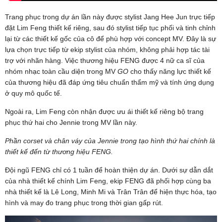
Trang phục trong dự án lần này được stylist Jang Hee Jun trực tiếp
đặt Lim Feng thiết kế riêng, sau đó stylist tiếp tục phối và tinh chỉnh
lại từ các thiết kế gốc của cô để phù hợp với concept MV. Đây là sự
lựa chọn trực tiếp từ ekip stylist của nhóm, không phải hợp tác tài
trợ với nhãn hàng. Việc thương hiệu FENG được 4 nữ ca sĩ của
nhóm nhạc toàn cầu diện trong MV
GO
cho thấy năng lực thiết kế
của thương hiệu đã đáp ứng tiêu chuẩn thẩm mỹ và tính ứng dụng
ở quy mô quốc tế.
Ngoài ra, Lim Feng còn nhận được ưu ái thiết kế riêng bộ trang
phục thứ hai cho Jennie trong MV lần này.
Phần corset và chân váy của Jennie trong tạo hình thứ hai chính là
thiết kế đến từ thương hiệu FENG.
Đội ngũ FENG chỉ có 1 tuần để hoàn thiện dự án. Dưới sự dẫn dắt
của nhà thiết kế chính Lim Feng, ekip FENG đã phối hợp cùng ba
nhà thiết kế là Lê Long, Minh Mi và Trân Trân để hiện thực hóa, tạo
hình và may đo trang phục trong thời gian gấp rút.