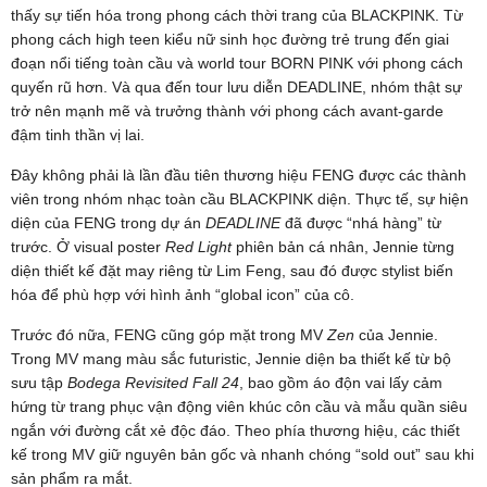
thấy sự tiến hóa trong phong cách thời trang của BLACKPINK. Từ
phong cách high teen kiểu nữ sinh học đường trẻ trung đến giai
đoạn nổi tiếng toàn cầu và world tour BORN PINK với phong cách
quyến rũ hơn. Và qua đến tour lưu diễn DEADLINE, nhóm thật sự
trở nên mạnh mẽ và trưởng thành với phong cách avant-garde
đậm tinh thần vị lai.
Đây không phải là lần đầu tiên thương hiệu FENG được các thành
viên trong nhóm nhạc toàn cầu BLACKPINK diện. Thực tế, sự hiện
diện của FENG trong dự án
DEADLINE
đã được “nhá hàng” từ
trước. Ở visual poster
Red Light
phiên bản cá nhân, Jennie từng
diện thiết kế đặt may riêng từ Lim Feng, sau đó được stylist biến
hóa để phù hợp với hình ảnh “global icon” của cô.
Trước đó nữa, FENG cũng góp mặt trong MV
Zen
của Jennie.
Trong MV mang màu sắc futuristic, Jennie diện ba thiết kế từ bộ
sưu tập
Bodega Revisited Fall 24
, bao gồm áo độn vai lấy cảm
hứng từ trang phục vận động viên khúc côn cầu và mẫu quần siêu
ngắn với đường cắt xẻ độc đáo. Theo phía thương hiệu, các thiết
kế trong MV giữ nguyên bản gốc và nhanh chóng “sold out” sau khi
sản phẩm ra mắt.