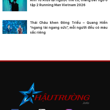
Anh Tú Atus lật ngược thế cờ, thắng bất ngờ ở
tập 2 Running Man Vietnam 2026
Thái Châu khen Đông Triều – Quang Hiền
“ngang tài ngang sức”, mỗi người đều có màu
sắc riêng