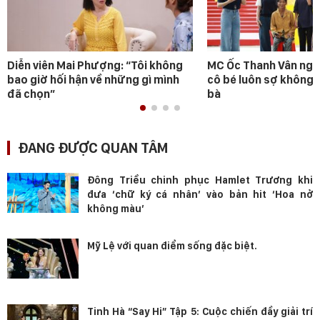
Diễn viên Mai Phượng: “Tôi không
MC Ốc Thanh Vân ngh
bao giờ hối hận về những gì mình
cô bé luôn sợ không 
đã chọn”
bà
ĐANG ĐƯỢC QUAN TÂM
Đông Triều chinh phục Hamlet Trương khi
đưa ‘chữ ký cá nhân’ vào bản hit ‘Hoa nở
không màu’
Mỹ Lệ với quan điểm sống đặc biệt.
Tinh Hà “Say Hi” Tập 5: Cuộc chiến đầy giải trí