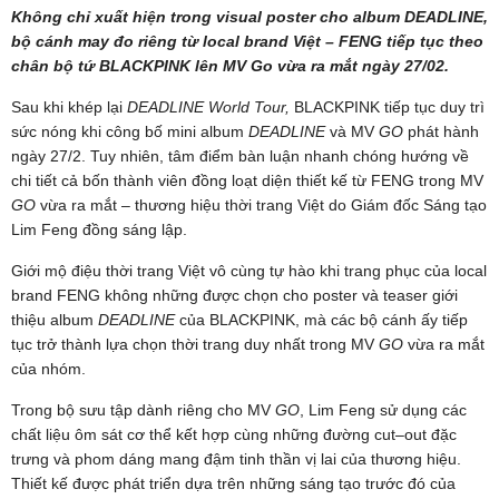
Không chỉ xuất hiện trong visual poster cho album DEADLINE,
bộ cánh may đo riêng từ local brand Việt – FENG tiếp tục theo
chân bộ tứ BLACKPINK lên MV Go vừa ra mắt ngày 27/02.
Sau khi khép lại
DEADLINE World Tour,
BLACKPINK tiếp tục duy trì
sức nóng khi công bố mini album
DEADLINE
và MV
GO
phát hành
ngày 27/2. Tuy nhiên, tâm điểm bàn luận nhanh chóng hướng về
chi tiết cả bốn thành viên đồng loạt diện thiết kế từ FENG trong MV
GO
vừa ra mắt – thương hiệu thời trang Việt do Giám đốc Sáng tạo
Lim Feng đồng sáng lập.
Giới mộ điệu thời trang Việt vô cùng tự hào khi trang phục của local
brand FENG không những được chọn cho poster và teaser giới
thiệu album
DEADLINE
của BLACKPINK, mà các bộ cánh ấy tiếp
tục trở thành lựa chọn thời trang duy nhất trong MV
GO
vừa ra mắt
của nhóm.
Trong bộ sưu tập dành riêng cho MV
GO
, Lim Feng sử dụng các
chất liệu ôm sát cơ thể kết hợp cùng những đường cut–out đặc
trưng và phom dáng mang đậm tinh thần vị lai của thương hiệu.
Thiết kế được phát triển dựa trên những sáng tạo trước đó của