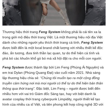
Thương hiệu thời trang
Feng System
không phải là cái tên xa lạ
trong giới mộ điệu thời trang Việt. Là một thương hiệu nội địa Việt
dành cho những người yêu thích thời trang cá tính,
Feng System
được biết đến là một local brand chất lượng với nhiều thiết kế độc
đáo, ấn tượng,
đưa tinh thần lạc quan, tự do thể hiện cá tính và
phá bỏ các khuôn khổ gò bó mà xã hội đặt ra cho mỗi con người.
Feng System
được thành lập bởi Lim Feng (Phùng Ái Nguyên) và
em trai Dylan (Phùng Quang Đạt) vào cuối năm 2021. Nhà sáng
lập thương hiệu chia sẻ:
“Chúng tôi muốn tạo ra một cộng đồng
truyền cảm hứng nơi mà mọi người có thể tự do thể hiện bản thân
thông qua thời trang”.
Đặc biệt, Lim Feng – người được biết đến
nhiều hơn với vai trò Giám đốc Sáng tạo, hay với biệt danh là
avatar cosplay thời trang cyberpunk Limpidity, người thiết kế tạo
hình của nhiều ca sĩ Việt, và tiên phong kết hợp công nghệ 3D với