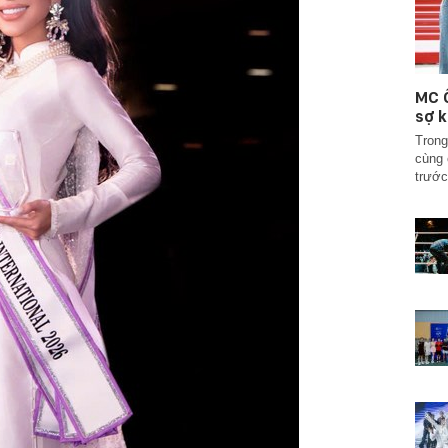
MC Ố
sợ k
Trong
cùng 
trước