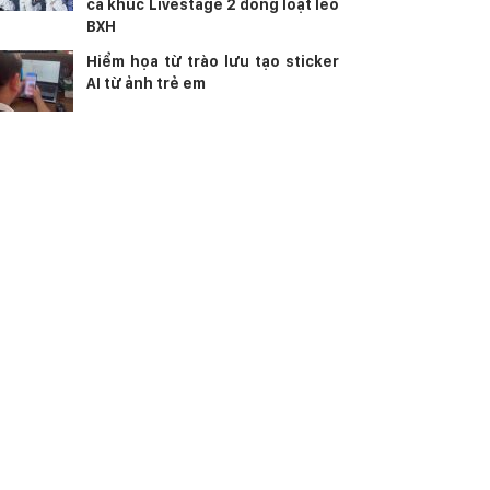
ca khúc Livestage 2 đồng loạt leo
BXH
Hiểm họa từ trào lưu tạo sticker
AI từ ảnh trẻ em