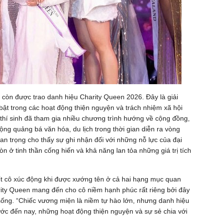
còn được trao danh hiệu Charity Queen 2026. Đây là giải
bật trong các hoạt động thiện nguyện và trách nhiệm xã hội
 thí sinh đã tham gia nhiều chương trình hướng về cộng đồng,
ộng quảng bá văn hóa, du lịch trong thời gian diễn ra vòng
an trọng cho thấy sự ghi nhận đối với những nỗ lực của đại
n ở tinh thần cống hiến và khả năng lan tỏa những giá trị tích
 cô xúc động khi được xướng tên ở cả hai hạng mục quan
arity Queen mang đến cho cô niềm hạnh phúc rất riêng bởi đây
 sống. “Chiếc vương miện là niềm tự hào lớn, nhưng danh hiệu
ước đến nay, những hoạt động thiện nguyện và sự sẻ chia với