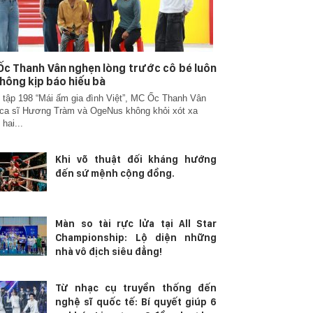
c Thanh Vân nghẹn lòng trước cô bé luôn
hông kịp báo hiếu bà
 tập 198 “Mái ấm gia đình Việt”, MC Ốc Thanh Vân
ca sĩ Hương Tràm và OgeNus không khỏi xót xa
 hai...
Khi võ thuật đối kháng hướng
đến sứ mệnh cộng đồng.
Màn so tài rực lửa tại All Star
Championship: Lộ diện những
nhà vô địch siêu đẳng!
Từ nhạc cụ truyền thống đến
nghệ sĩ quốc tế: Bí quyết giúp 6