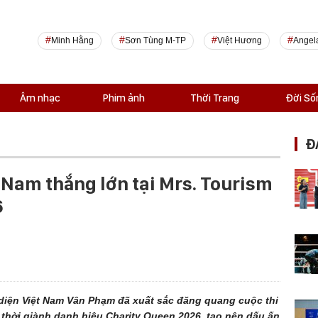
Minh Hằng
Sơn Tùng M-TP
Việt Hương
Angel
Âm nhạc
Phim ảnh
Thời Trang
Đời Số
Đ
 Nam thắng lớn tại Mrs. Tourism
6
i diện Việt Nam Vân Phạm đã xuất sắc đăng quang cuộc thi
 thời giành danh hiệu Charity Queen 2026, tạo nên dấu ấn