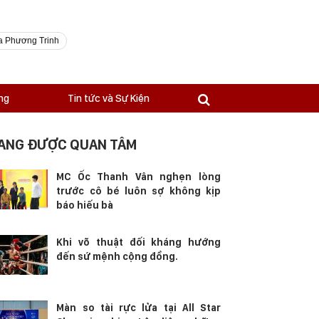
a Phương Trinh
ng
Tin tức và Sự Kiện
ANG ĐƯỢC QUAN TÂM
MC Ốc Thanh Vân nghẹn lòng
trước cô bé luôn sợ không kịp
báo hiếu bà
Khi võ thuật đối kháng hướng
đến sứ mệnh cộng đồng.
Màn so tài rực lửa tại All Star