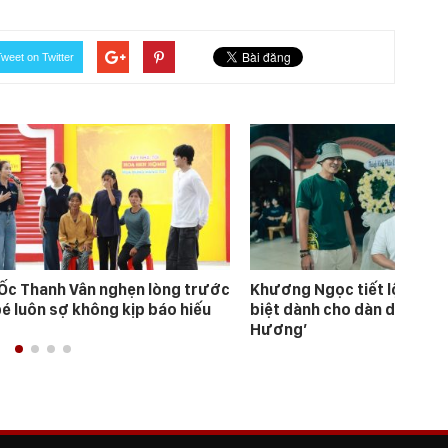
weet on Twitter
Ốc Thanh Vân nghẹn lòng trước
Khương Ngọc tiết lộ “bài 
bé luôn sợ không kịp báo hiếu
biệt dành cho dàn diễn viên
Hương’