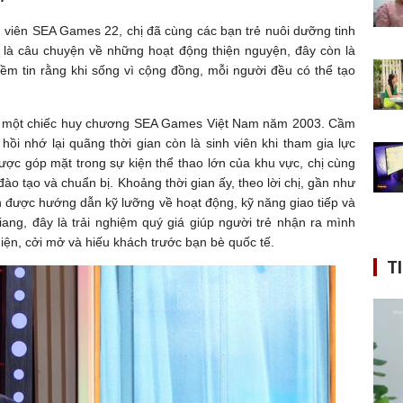
n viên SEA Games 22, chị đã cùng các bạn trẻ nuôi dưỡng tinh
ỉ là câu chuyện về những hoạt động thiện nguyện, đây còn là
niềm tin rằng khi sống vì cộng đồng, mỗi người đều có thể tạo
g một chiếc huy chương SEA Games Việt Nam năm 2003. Cầm
 hồi nhớ lại quãng thời gian còn là sinh viên khi tham gia lực
ợc góp mặt trong sự kiện thể thao lớn của khu vực, chị cùng
ào tạo và chuẩn bị. Khoảng thời gian ấy, theo lời chị, gần như
 được hướng dẫn kỹ lưỡng về hoạt động, kỹ năng giao tiếp và
iang, đây là trải nghiệm quý giá giúp người trẻ nhận ra mình
iện, cởi mở và hiếu khách trước bạn bè quốc tế.
T