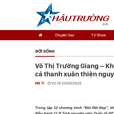
Chuyện Sao
TV Show
ĐỜI SỐNG
Võ Thị Trường Giang – K
cả thanh xuân thiện ngu
MR TI
02:10 21/03/2026
Trong tập 12 chương trình “Đời Rất Đẹp”, k
điều hành CLB Tình nguyện viên Quốc tế IVC