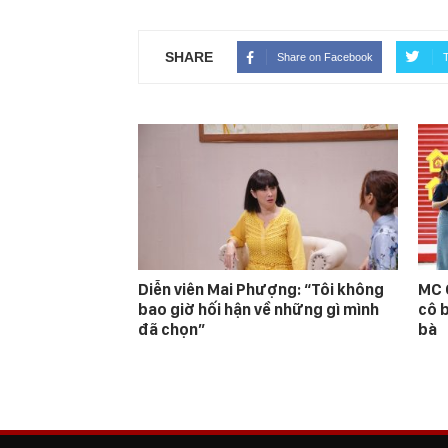
SHARE
Share on Facebook
T
Diễn viên Mai Phượng: “Tôi không
MC 
bao giờ hối hận về những gì mình
cô 
đã chọn”
bà