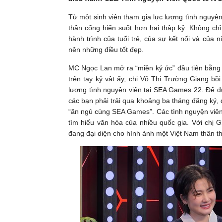
Từ một sinh viên tham gia lực lượng tình nguyệ
thần cống hiến suốt hơn hai thập kỷ. Không ch
hành trình của tuổi trẻ, của sự kết nối và của 
nên những điều tốt đẹp.
MC Ngọc Lan mở ra “miền ký ức” đầu tiên bằn
trên tay kỷ vật ấy, chị Võ Thị Trường Giang bồi
lượng tình nguyện viên tại SEA Games 22. Để đư
các bạn phải trải qua khoảng ba tháng đăng ký, đ
“ăn ngủ cùng SEA Games”. Các tình nguyện viên
tìm hiểu văn hóa của nhiều quốc gia. Với chị G
đang đại diện cho hình ảnh một Việt Nam thân th