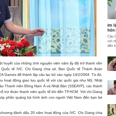
Im l
hôn
Câu C
với n
đến h
iệt huyết của những tình nguyện viên năm ấy đã trở thành nền
 Quốc tế IVC. Chị Giang chia sẻ, Ban Quốc tế Thành đoàn
EA Games để thành lập câu lạc bộ vào ngày 14/2/2004. Từ đó,
ều hoạt động giao lưu quốc tế với các quốc gia như Mỹ, Nhật
Tàu Thanh niên Đông Nam Á và Nhật Bản (SSEAYP), các thành
hỗ trợ đoàn thanh niên quốc tế khi đến TP.HCM. Với chị Giang
c góp phần quảng bá hình ảnh con người Việt Nam đến bạn bè
 chương đánh dấu 20 năm hoạt động của IVC. Chị Giang chia