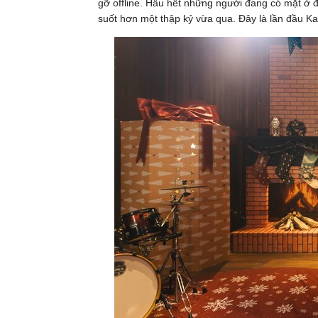
gỡ offline. Hầu hết những người đang có mặt ở 
suốt hơn một thập kỷ vừa qua. Đây là lần đầu Ka