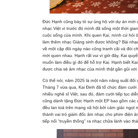
Đức Hạnh cũng bày tỏ sự ủng hộ với dự án mới 
nhạc Việt vì trước đó mình đã sống một thời gia
cuộc sống của mình. Khi quen Kai, mình cứ hỏi 
làm thêm nhạc Giáng sinh được không? Bài nhạc G
về một cặp đôi ngày nào cũng tranh cãi và đòi ch
mới quen nhau. Hạnh rất vui vì giờ đây, Kai quyế
muốn làm điều gì đó để hỗ trợ Kai. Hạnh biết Ka
được chia sẻ âm nhạc của mình thật gần gũi với 
Có thể nói, năm 2025 là một năm năng suất đối 
Tháng 7 vừa qua, Kai Đinh đã tổ chức đám cưới
nhiều nghệ sĩ Việt, sau đó, đám cưới tiếp tục di
cũng dành tặng Đức Hạnh một EP bao gồm các ca
đều lan toả trên mạng xã hội bởi cảm giác ngọt
thành vai trò giám đốc âm nhạc cho phim điện 
tiếp nối “truyền thống” ra nhạc chữa lành vào t