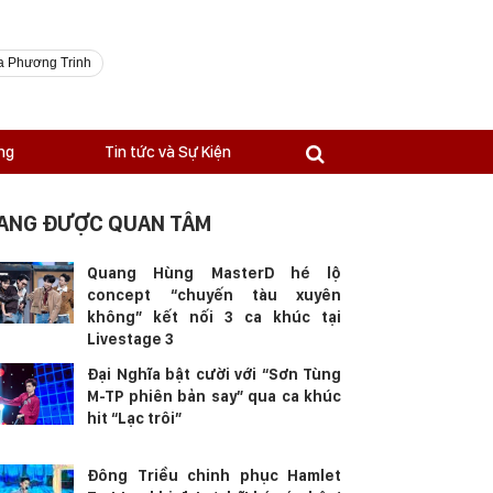
a Phương Trinh
ng
Tin tức và Sự Kiện
ANG ĐƯỢC QUAN TÂM
Quang Hùng MasterD hé lộ
concept “chuyến tàu xuyên
không” kết nối 3 ca khúc tại
Livestage 3
Đại Nghĩa bật cười với “Sơn Tùng
M-TP phiên bản say” qua ca khúc
hit “Lạc trôi”
Đông Triều chinh phục Hamlet