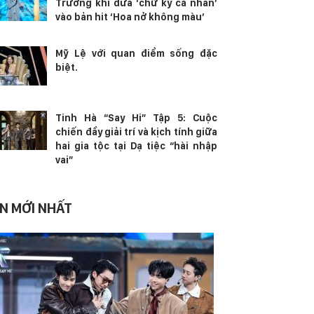
Trương khi đưa ‘chữ ký cá nhân’
vào bản hit ‘Hoa nở không màu’
Mỹ Lệ với quan điểm sống đặc
biệt.
Tinh Hà “Say Hi” Tập 5: Cuộc
chiến đầy giải trí và kịch tính giữa
hai gia tộc tại Dạ tiệc “hài nhập
vai”
IN MỚI NHẤT