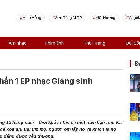
Minh Hằng
Sơn Tùng M-TP
Việt Hương
Angel
Âm nhạc
Phim ảnh
Thời Trang
Đời Số
Đ
 hẳn 1 EP nhạc Giáng sinh
áng 12 hàng năm – thời khắc nhìn lại một năm bận rộn, Kai
 xoa dịu trái tim mọi người, ôm lấy họ và khích lệ họ
ứng đáng được yêu thương.