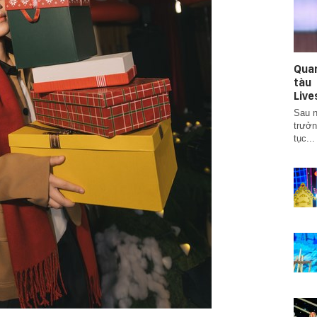
Qua
tàu
Live
Sau n
trưởn
tục...