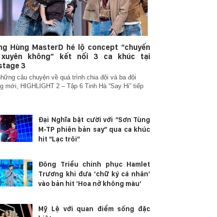
ng Hùng MasterD hé lộ concept “chuyến
 xuyên không” kết nối 3 ca khúc tại
stage 3
hững câu chuyện về quá trình chia đội và ba đội
g mới, HIGHLIGHT 2 – Tập 6 Tinh Hà “Say Hi” tiếp
Đại Nghĩa bật cười với “Sơn Tùng
M-TP phiên bản say” qua ca khúc
hit “Lạc trôi”
Đông Triều chinh phục Hamlet
Trương khi đưa ‘chữ ký cá nhân’
vào bản hit ‘Hoa nở không màu’
Mỹ Lệ với quan điểm sống đặc