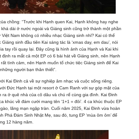
của chồng: “Trước khi Hạnh quen Kai, Hạnh không hay nghe
n khá dài ở nước ngoài và Giáng sinh cũng trở thành một phần
ở Việt Nam không có nhiều nhạc Giáng sinh nhỉ? Kai có thể
iáng sinh đầu tiên Kai sáng tác là ‘xmas day, em dau’, nói
ia tay rồi quay lại. Đây cũng là hình ảnh của Hạnh và Kai khi
t định ra mắt cả một EP có 6 bài hát về Giáng sinh, nên Hạnh
i rất tình cảm, nên Hạnh muốn tổ chức tiệc Giáng sinh để Kai
những người bạn thân thiết”.
với Kai Đinh cả về sự nghiệp âm nhạc và cuộc sống riêng.
 với Đức Hạnh tại một resort ở Cam Ranh với sự góp mặt của
ễn ra ở quê nhà của cô dâu và chú rể cùng gia đình. Kai Đinh
 khúc về đám cưới mang tên ‘1+1 = đôi’. 4 ca khúc thuộc EP
 ngào, lãng mạn ngập tràn. Cuối năm 2025, Kai Đinh vừa hoàn
ảnh Phá Đám Sinh Nhật Mẹ, sau đó, tung EP ‘mùa ôm ôm’ để
háng 12 hàng năm.