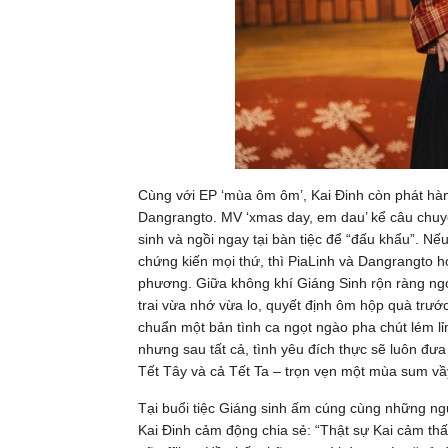
Cùng với EP ‘mùa ôm ôm’, Kai Đinh còn phát hà
Dangrangto. MV ‘xmas day, em dau’ kể câu chuy
sinh và ngồi ngay tại bàn tiệc để “đấu khẩu”. N
chứng kiến mọi thứ, thì PiaLinh và Dangrangto h
phương. Giữa không khí Giáng Sinh rộn ràng ngoà
trai vừa nhớ vừa lo, quyết định ôm hộp quà trướ
chuẩn một bản tình ca ngọt ngào pha chút lém l
nhưng sau tất cả, tình yêu đích thực sẽ luôn đư
Tết Tây và cả Tết Ta – trọn vẹn một mùa sum v
Tại buổi tiệc Giáng sinh ấm cúng cùng những ngư
Kai Đinh cảm động chia sẻ: “Thật sự Kai cảm thấy