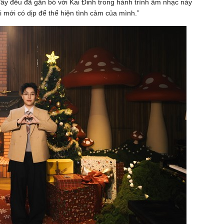
đây đều đã gắn bó với Kai Đinh trong hành trình âm nhạc này
i mới có dịp để thể hiện tình cảm của mình.”