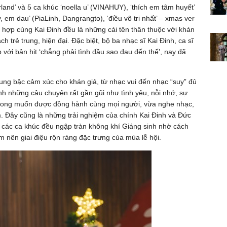
and’ và 5 ca khúc ‘noella u’ (VINAHUY), ‘thích em tâm huyết’
 em dau’ (PiaLinh, Dangrangto), ‘điều vô tri nhất’ – xmas ver
 hợp cùng Kai Đinh đều là những cái tên thân thuộc với khán
ch trẻ trung, hiện đại. Đặc biệt, bộ ba nhạc sĩ Kai Đinh, ca sĩ
ới bản hit ‘chẳng phải tình đầu sao đau đến thế’, nay đã
g bậc cảm xúc cho khán giả, từ nhạc vui đến nhạc “suy” đủ
nh những câu chuyện rất gần gũi như tình yêu, nỗi nhớ, sự
 mong muốn được đồng hành cùng mọi người, vừa nghe nhạc,
. Đây cũng là những trải nghiệm của chính Kai Đinh và Đức
, các ca khúc đều ngập tràn không khí Giáng sinh nhờ cách
 nên giai điệu rộn ràng đặc trưng của mùa lễ hội.