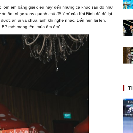
 tôi ôm em bằng giai điệu này’ đến những ca khúc sau đó như
 dự án âm nhạc xoay quanh chủ đề ‘ôm’ của Kai Đinh đã để lại
 được an ủi và chữa lành khi nghe nhạc. Đến hẹn lại lên,
g EP mới mang tên ‘mùa ôm ôm’.
T