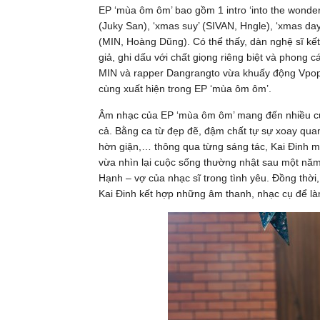
EP ‘mùa ôm ôm’ bao gồm 1 intro ‘into the wonderl
(Juky San), ‘xmas suy’ (SIVAN, Hngle), ‘xmas day,
(MIN, Hoàng Dũng). Có thể thấy, dàn nghệ sĩ kết
giả, ghi dấu với chất giọng riêng biệt và phong cá
MIN và rapper Dangrangto vừa khuấy động Vpop v
cùng xuất hiện trong EP ‘mùa ôm ôm’.
Âm nhạc của EP ‘mùa ôm ôm’ mang đến nhiều cun
cả. Bằng ca từ đẹp đẽ, đậm chất tự sự xoay qua
hờn giận,… thông qua từng sáng tác, Kai Đinh
vừa nhìn lại cuộc sống thường nhật sau một năm
Hạnh – vợ của nhạc sĩ trong tình yêu. Đồng thời
Kai Đinh kết hợp những âm thanh, nhạc cụ để làm