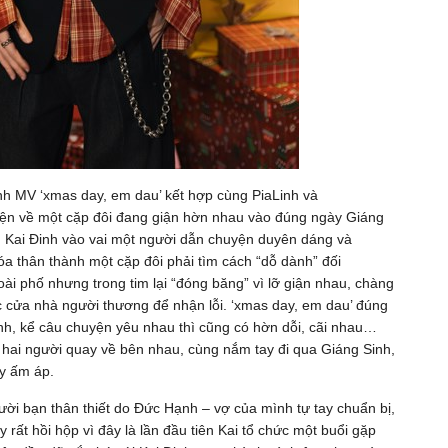
nh MV ‘xmas day, em dau’ kết hợp cùng PiaLinh và
ện về một cặp đôi đang giận hờn nhau vào đúng ngày Giáng
ếu Kai Đinh vào vai một người dẫn chuyện duyên dáng và
óa thân thành một cặp đôi phải tìm cách “dỗ dành” đối
i phố nhưng trong tim lại “đóng băng” vì lỡ giận nhau, chàng
c cửa nhà người thương để nhận lỗi. ‘xmas day, em dau’ đúng
ỉnh, kể câu chuyện yêu nhau thì cũng có hờn dỗi, cãi nhau…
a hai người quay về bên nhau, cùng nắm tay đi qua Giáng Sinh,
ầy ấm áp.
ời bạn thân thiết do Đức Hạnh – vợ của mình tự tay chuẩn bị,
 rất hồi hộp vì đây là lần đầu tiên Kai tổ chức một buổi gặp