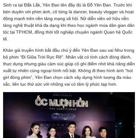
Sinh ra tại Đắk Lắk, Yên Đan tên đầy đủ là Đỗ Yên Đan. Trước khi
bén duyên với phim ảnh, cô từng là dancer, beauty vlogger và hoạt
động mạnh trên nền tảng mạng xã hội. Nữ diễn viên sở hữu nền
tảng nghệ thuật khá đa dạng khi theo học ngành múa dân gian dân
tộc tại TP.HCM, đồng thời tốt nghiệp chuyên ngành Quan hệ Quốc
tế.
Khán giả truyền hình bắt đầu chú ý đến Yên Đan sau vai Như trong
bộ phim “Đi Giữa Trời Rực Rỡ”. Nhân vật có tính cách đỏng đảnh,
thực dụng nhưng giàu cảm xúc giúp cô ghi điểm nhờ khả năng diễn
xuất tự nhiên cùng ngoại hình nổi bật. Không đi theo hình ảnh “hot
girl đóng phim”, Yên Đan chọn cách xây dựng hình tượng đa màu
sắc, liên tục thử sức với những vai có tâm lý phức tạp hơn.