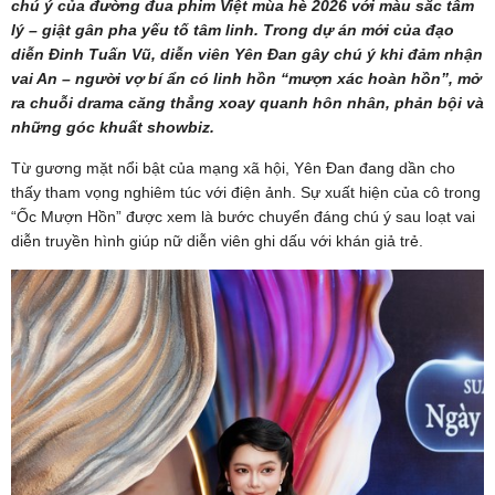
chú ý của đường đua phim Việt mùa hè 2026 với màu sắc tâm
lý – giật gân pha yếu tố tâm linh. Trong dự án mới của đạo
diễn Đinh Tuấn Vũ, diễn viên Yên Đan gây chú ý khi đảm nhận
vai An – người vợ bí ẩn có linh hồn “mượn xác hoàn hồn”, mở
ra chuỗi drama căng thẳng xoay quanh hôn nhân, phản bội và
những góc khuất showbiz.
Từ gương mặt nổi bật của mạng xã hội, Yên Đan đang dần cho
thấy tham vọng nghiêm túc với điện ảnh. Sự xuất hiện của cô trong
“Ốc Mượn Hồn” được xem là bước chuyển đáng chú ý sau loạt vai
diễn truyền hình giúp nữ diễn viên ghi dấu với khán giả trẻ.