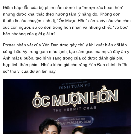
Điểm hấp dẫn của bộ phim nằm ở mô-típ “mượn xác hoàn hồn”
nhưng được khai thác theo hướng tâm lý nặng đô. Không đơn
thuần là câu chuyện kinh dị, “Ốc Mượn Hồn” còn xoáy sâu vào cảm
xúc con người, sự cô đơn trong hôn nhân và những chiếc “vỏ bọc”
hào nhoáng của giới giải trí.
Poster nhân vật của Yên Đan từng gây chú ý khi xuất hiện đối lập
cùng Tiểu Vy trong gam màu lạnh, tạo cảm giác ma mị và đầy ẩn ý.
Ánh mắt u buồn, tạo hình sang trọng của cô được đánh giá phù
hợp tinh thần phim. Nhiều khán giả cho rằng Yên Đan chính là “ẩn
số” thú vị của dự án lần này.