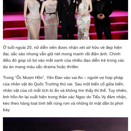
Ở tuổi ngoài 20, nữ diễn viên được nhận xét sở hữu vẻ đẹp hiện
đại, sắc sảo nhưng vẫn giữ nét mong manh rất điện ảnh. Chính
điều đó giúp cô lọt vào mắt xanh của nhiều đạo diễn trẻ trong các
dự án mang màu sắc drama hoặc thriller.
Trong “Ốc Mượn Hồn”, Yên Đan vào vai An – người vợ hợp pháp
của nhân vật do Quốc Trường thủ vai. Sau một biến cố giữa biển,
nhân vật của cô mất tích bí ẩn và không tìm thấy thi thể. Tuy nhiên,
linh hồn An lại xuất hiện trong thân xác Ngọc do Tiểu Vy đảm nhận,
kéo theo hàng loạt tình tiết rùng rợn và những bí mật dần bị phơi
bày.