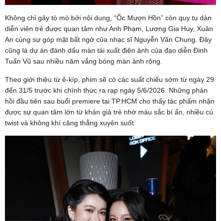
Không chỉ gây tò mò bởi nội dung, “Ốc Mượn Hồn” còn quy tụ dàn
diễn viên trẻ được quan tâm như Anh Phạm, Lương Gia Huy, Xuân
An cùng sự góp mặt bất ngờ của nhạc sĩ Nguyễn Văn Chung. Đây
cũng là dự án đánh dấu màn tái xuất điện ảnh của đạo diễn Đinh
Tuấn Vũ sau nhiều năm vắng bóng màn ảnh rộng.
Theo giới thiệu từ ê-kíp, phim sẽ có các suất chiếu sớm từ ngày 29
đến 31/5 trước khi chính thức ra rạp ngày 5/6/2026. Những phản
hồi đầu tiên sau buổi premiere tại TP.HCM cho thấy tác phẩm nhận
được sự quan tâm lớn từ khán giả trẻ nhờ màu sắc bí ẩn, nhiều cú
twist và không khí căng thẳng xuyên suốt.